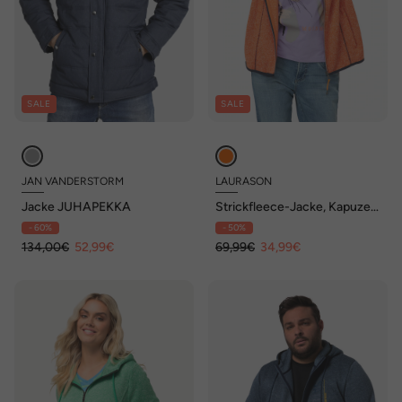
SALE
SALE
JAN VANDERSTORM
LAURASON
Jacke JUHAPEKKA
Strickfleece-Jacke, Kapuze,
Zipper, Langarm, OEKO-TEX
- 60%
- 50%
134,00€
52,99€
69,99€
34,99€