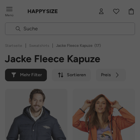
Menü
|
|
Startseite
Sweatshirts
Jacke Fleece Kapuze
(17)
Jacke Fleece Kapuze
Mehr Filter
Sortieren
Preis
Farbe
Marke
Nachhaltig