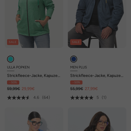
SALE
SALE
ULLA POPKEN
MEN PLUS
Strickfleece-Jacke, Kapuze,
Strickfleece-Jacke, Kapuze,
Reißverschlusstaschen
bis 8 XL
- 50%
- 50%
59,99€
29,99€
55,99€
27,99€
4.6
(64)
5
(1)