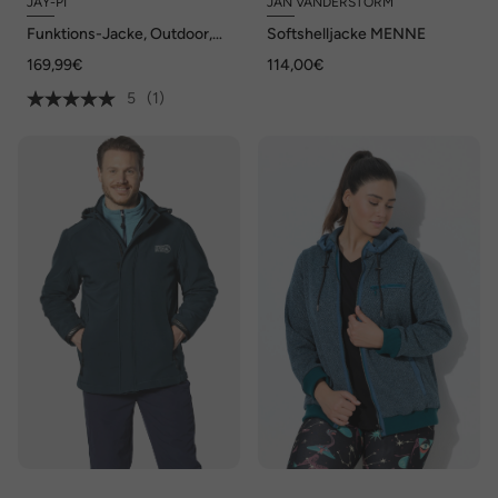
JAY-PI
JAN VANDERSTORM
Funktions-Jacke, Outdoor,
Softshelljacke MENNE
Kapuze, wasserdicht, bis 7 XL
169,99€
114,00€
5
(1)