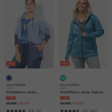
SALE
SALE
ULLA POPKEN
ULLA POPKEN
Strickfleece-Jacke,
Strickfleece-Jacke, Kapuze,
Colorblocking, Kapuze,
Reißverschlusstaschen
- 17%
- 17%
Zipper
59,99€
49,99€
59,99€
49,99€
4.8
(6)
4.6
(64)