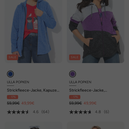
SALE
SALE
ULLA POPKEN
ULLA POPKEN
Strickfleece-Jacke, Kapuze,
Strickfleece-Jacke,
Reißverschlusstaschen
Colorblocking, Kapuze,
- 17%
- 17%
Zipper
59,99€
49,99€
59,99€
49,99€
4.6
(64)
4.8
(6)