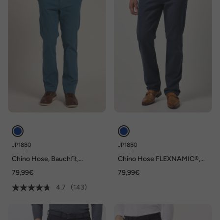
JP1880
JP1880
Chino Hose, Bauchfit,
Chino Hose FLEXNAMIC®,
Regular Fit, bis Gr. 70/35
Wolloptik, Regular Fit, bis Gr.
79,99€
79,99€
72/36
4.7
(143)