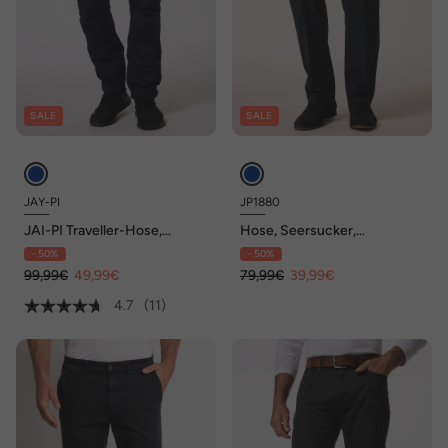
SALE
SALE
JAY-PI
JP1880
JAI-PI Traveller-Hose,
Hose, Seersucker,
wasserabweisend, Regular
Elastikbund, Regular Fit, bis
- 50%
- 50%
Fit, bis Gr. 70
Gr. 72
99,99€
49,99€
79,99€
39,99€
4.7
(11)