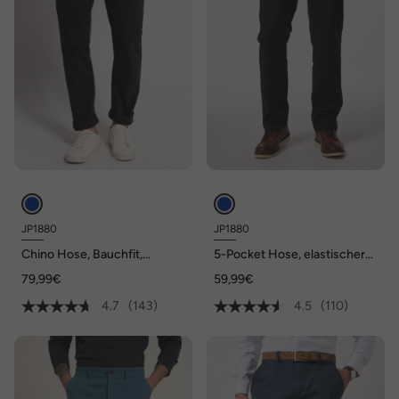
JP1880
JP1880
Chino Hose, Bauchfit,
5-Pocket Hose, elastischer
Regular Fit, bis Gr. 70/35
Bund, Regular Fit
79,99€
59,99€
4.7
(143)
4.5
(110)