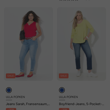
SALE
SALE
ULLA POPKEN
ULLA POPKEN
Jeans Sarah, Fransensaum,
Boyfriend-Jeans, 5-Pocket-
schmales Bein, knöchellang
Hose, Komfortbund
- 20%
- 20%