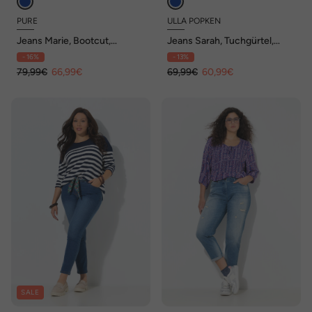
PURE
ULLA POPKEN
Jeans Marie, Bootcut,
Jeans Sarah, Tuchgürtel,
Elastikbund, Biobaumwolle
verkürzt, schmales Bein
- 16%
- 13%
79,99€
66,99€
69,99€
60,99€
SALE