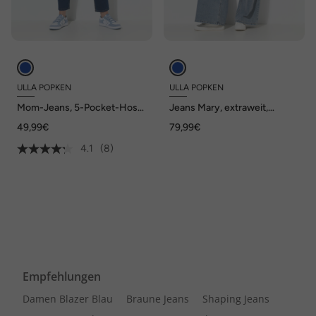
ULLA POPKEN
ULLA POPKEN
Mom-Jeans, 5-Pocket-Hose,
Jeans Mary, extraweit,
Komfortbund, Stretchdenim
gerades Bein, Komfortbund
49,99€
79,99€
4.1
(8)
Empfehlungen
Damen Blazer Blau
Braune Jeans
Shaping Jeans