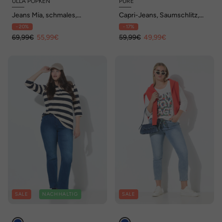
ULLA POPKEN
PURE
Jeans Mia, schmales,
Capri-Jeans, Saumschlitz,
gerades Bein, Flechtdetail
Komfortbund, Biobaumwolle
- 20%
- 17%
69,99€
55,99€
59,99€
49,99€
SALE
NACHHALTIG
SALE