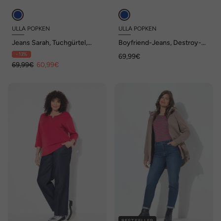
ULLA POPKEN
ULLA POPKEN
Jeans Sarah, Tuchgürtel,
Boyfriend-Jeans, Destroy-
verkürzt, schmales Bein
Effekte, Komfortbund
- 13%
69,99€
69,99€
60,99€
BESTSELLER