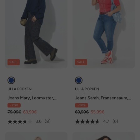
SALE
SALE
ULLA POPKEN
ULLA POPKEN
Jeans Mary, Leomuster,
Jeans Sarah, Fransensaum,
weites Bein, Komfortbund
schmales Bein, knöchellang
- 20%
- 20%
79,99€
63,99€
69,99€
55,99€
3.6
(8)
4.7
(6)