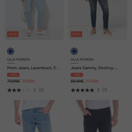
SALE
SALE
ULLA POPKEN
ULLA POPKEN
Mom-Jeans, Laserdruck, 5-
Jeans Sammy, Destroy-
Pocket-Schnitt
Effekte, schmales Bein
- 50%
- 50%
79,99€
39,99€
69,99€
34,99€
3
(2)
5
(1)