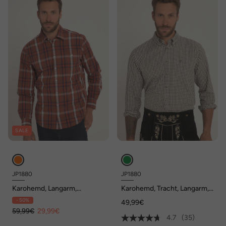
SALE
JP1880
JP1880
Karohemd, Langarm,
Karohemd, Tracht, Langarm,
Kentkragen, Modern Fit
Buttondown-Kragen, Modern
- 50%
49,99€
Fit, bis 8 XL
59,99€
29,99€
4.7
(35)