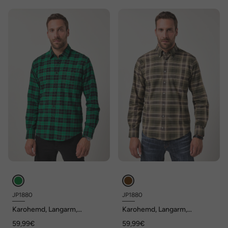
JP1880
JP1880
Karohemd, Langarm,
Karohemd, Langarm,
Kentkragen, Modern Fit, bis 8
Buttondown-Kragen, Modern
59,99€
59,99€
XL
Fit, bis 8 XL