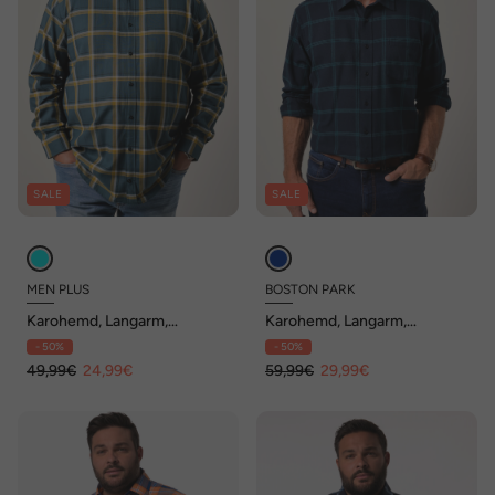
SALE
SALE
MEN PLUS
BOSTON PARK
Karohemd, Langarm,
Karohemd, Langarm,
Kentkragen, Comfort Fit, bis
Kentkragen, Comfort Fit, bis
- 50%
- 50%
8 XL
8 XL
49,99€
24,99€
59,99€
29,99€