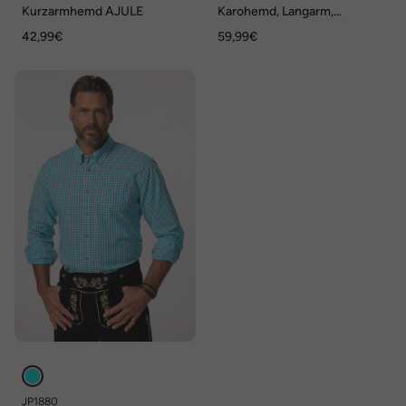
Kurzarmhemd AJULE
Karohemd, Langarm,
Buttondown-Kragen, Modern
42,99€
59,99€
Fit, bis 8 XL
JP1880