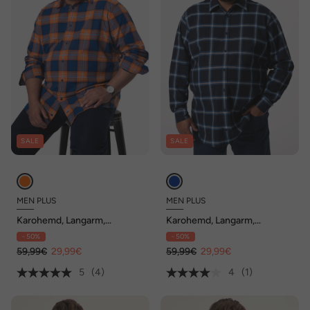
SALE
SALE
MEN PLUS
MEN PLUS
Karohemd, Langarm,
Karohemd, Langarm,
Kentkragen, Comfort Fit, bis
Kentkragen, Comfort Fit, bis
- 50%
- 50%
8 XL
8 XL
59,99€
29,99€
59,99€
29,99€
5
(4)
4
(1)