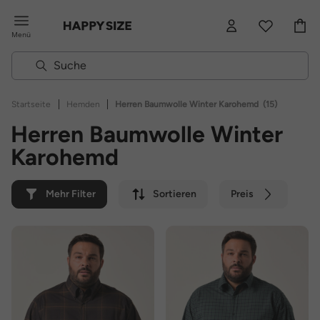
Menü
|
|
Startseite
Hemden
Herren Baumwolle Winter Karohemd
(15)
Herren Baumwolle Winter
Karohemd
Mehr Filter
Sortieren
Preis
Farbe
Marke
Nachhaltig