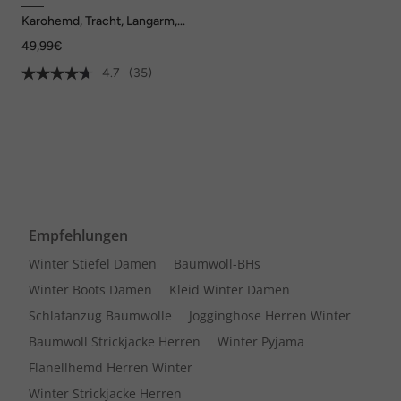
Karohemd, Tracht, Langarm,
Buttondown-Kragen, Modern
49,99€
Fit, bis 8 XL
4.7
(35)
Empfehlungen
Winter Stiefel Damen
Baumwoll-BHs
Winter Boots Damen
Kleid Winter Damen
Schlafanzug Baumwolle
Jogginghose Herren Winter
Baumwoll Strickjacke Herren
Winter Pyjama
Flanellhemd Herren Winter
Winter Strickjacke Herren