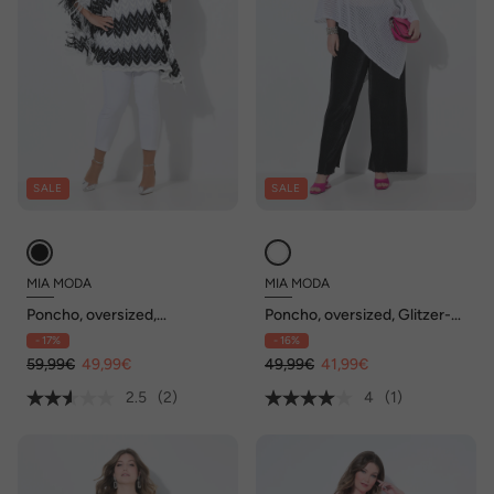
SALE
SALE
MIA MODA
MIA MODA
Poncho, oversized,
Poncho, oversized, Glitzer-
Zackenstrick mit Glitzer
Strick, Zipfelsaum
- 17%
- 16%
59,99€
49,99€
49,99€
41,99€
2.5
(2)
4
(1)