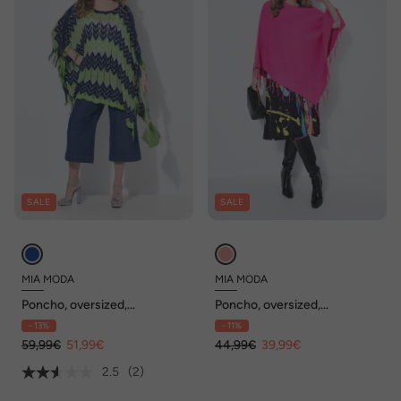
SALE
SALE
MIA MODA
MIA MODA
Poncho, oversized,
Poncho, oversized,
Zackenstrick mit Glitzer
Feinstrick, Zopfmuster,
- 13%
- 11%
Fransen
59,99€
51,99€
44,99€
39,99€
2.5
(2)