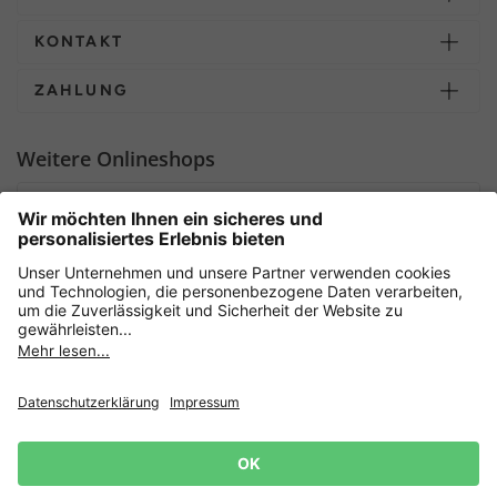
KONTAKT
ZAHLUNG
Weitere Onlineshops
Deutschland
Sicher einkaufen mit
Newsletter
Datenschutz
AGB
Widerrufsrecht
Lieferbedingungen
Jetzt
anmelden
und 15%
Impressum
Rabatt sichern! 👈