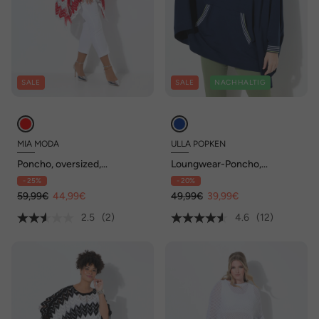
SALE
SALE
NACHHALTIG
MIA MODA
ULLA POPKEN
Poncho, oversized,
Loungwear-Poncho,
Zackenstrick mit Glitzer
oversized, Kapuze, Langarm
- 25%
- 20%
59,99€
44,99€
49,99€
39,99€
2.5
(2)
4.6
(12)