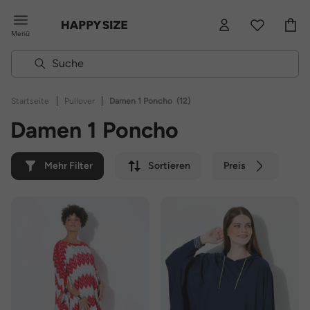
Menü
|
|
Startseite
Pullover
Damen 1 Poncho
(12)
Damen 1 Poncho
Mehr Filter
Sortieren
Preis
Farbe
Marke
Nachhaltig