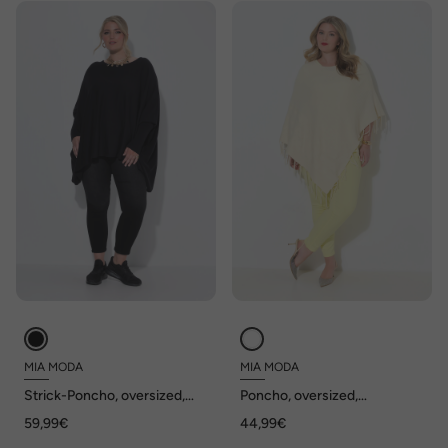
MIA MODA
MIA MODA
Strick-Poncho, oversized,
Poncho, oversized,
breit überschnittene
Feinstrick, Zopfmuster,
59,99€
44,99€
Schultern
Fransen