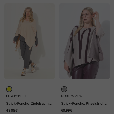
ULLA POPKEN
MODERN VIEW
Strick-Poncho, Zipfelsaum,
Strick-Poncho, Pinselstrich,
Quaste, V-Ausschnitt,
Overzized, Rundhals,
49,99€
69,99€
ärmellos