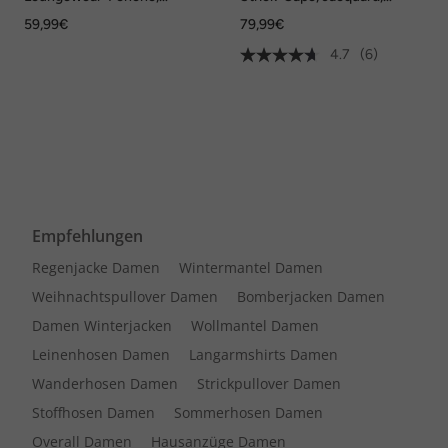
Leomuster, Kapuze, Langarm,
Rollkragen, Poncho
59,99€
79,99€
Tasche
4.7
(6)
Empfehlungen
Regenjacke Damen
Wintermantel Damen
Weihnachtspullover Damen
Bomberjacken Damen
Damen Winterjacken
Wollmantel Damen
Leinenhosen Damen
Langarmshirts Damen
Wanderhosen Damen
Strickpullover Damen
Stoffhosen Damen
Sommerhosen Damen
Overall Damen
Hausanzüge Damen