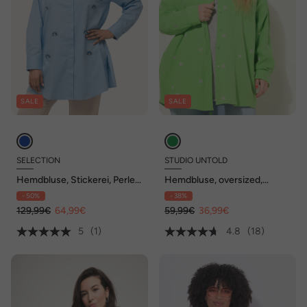
SALE
SALE
SELECTION
STUDIO UNTOLD
Hemdbluse, Stickerei, Perlen,
Hemdbluse, oversized,
Hemdkragen, Langarm
Musselin, Hemdkragen,
- 50%
- 38%
Langarm, Stickerei
129,99€
64,99€
59,99€
36,99€
5
(1)
4.8
(18)