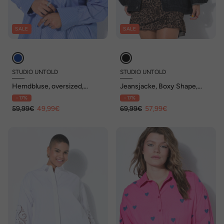
SALE
SALE
STUDIO UNTOLD
STUDIO UNTOLD
Hemdbluse, oversized,
Jeansjacke, Boxy Shape,
Streifen, bestickte Tasche
Rücken-Stick, Langarm
- 17%
- 17%
59,99€
49,99€
69,99€
57,99€