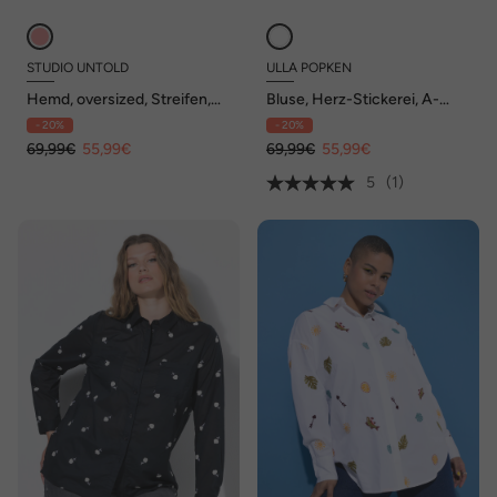
STUDIO UNTOLD
ULLA POPKEN
Hemd, oversized, Streifen,
Bluse, Herz-Stickerei, A-
Flower-Stickerei
Linie, Hemdkragen, Langarm
- 20%
- 20%
69,99€
55,99€
69,99€
55,99€
5
(1)