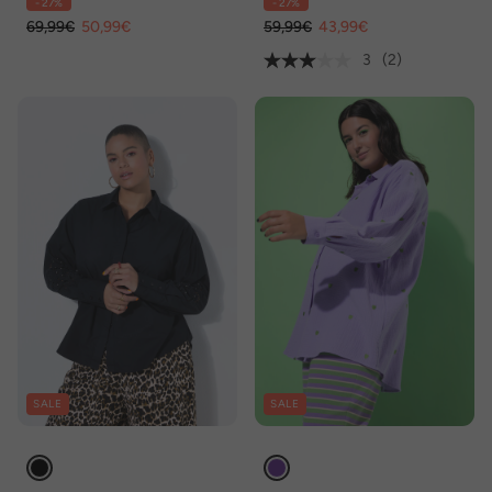
- 27%
- 27%
69,99€
50,99€
59,99€
43,99€
3
(2)
SALE
SALE