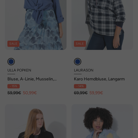
SALE
SALE
ULLA POPKEN
LAURASON
Bluse, A-Linie, Musselin,
Karo Hemdbluse, Langarm
Stickerei
- 15%
- 14%
59,99€
50,99€
69,99€
59,99€