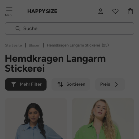
Menü
|
|
Startseite
Blusen
Hemdkragen Langarm Stickerei
(25)
Hemdkragen Langarm
Stickerei
Mehr Filter
Sortieren
Preis
Farbe
Marke
Nachhaltig