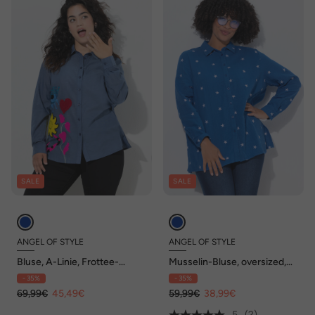
SALE
SALE
ANGEL OF STYLE
ANGEL OF STYLE
Bluse, A-Linie, Frottee-
Musselin-Bluse, oversized,
Stickerei, Langarm
Sternen-Stickerei
- 35%
- 35%
69,99€
45,49€
59,99€
38,99€
5
(2)