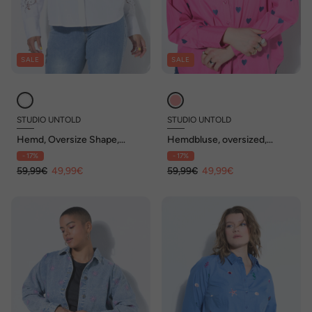
SALE
SALE
STUDIO UNTOLD
STUDIO UNTOLD
Hemd, Oversize Shape,
Hemdbluse, oversized,
Stickerei, Ziernieten am
Heart-Stick, Langarm
- 17%
- 17%
Langarm
59,99€
49,99€
59,99€
49,99€