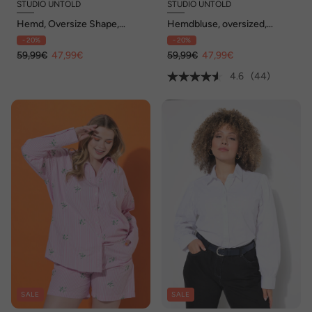
STUDIO UNTOLD
STUDIO UNTOLD
Hemd, Oversize Shape,
Hemdbluse, oversized,
Stickerei, Ziernieten am
Musselin, Hearts-Stickerei
- 20%
- 20%
Langarm
59,99€
47,99€
59,99€
47,99€
4.6
(44)
SALE
SALE