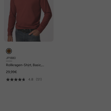
JP1880
Rollkragen-Shirt, Basic,
Jersey, lange Ärmel, bis 7 XL
29,99€
4.8
(51)