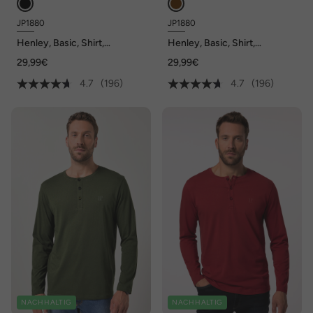
JP1880
JP1880
Henley, Basic, Shirt,
Henley, Basic, Shirt,
Langarm, Knopfleiste, bis 8XL
Langarm, Knopfleiste, bis 8XL
29,99€
29,99€
4.7
(196)
4.7
(196)
NACHHALTIG
NACHHALTIG