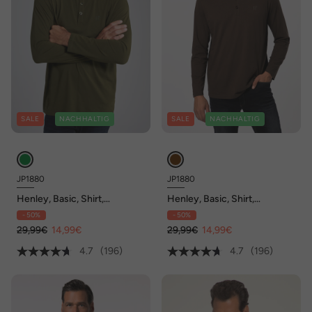
SALE
NACHHALTIG
SALE
NACHHALTIG
JP1880
JP1880
Henley, Basic, Shirt,
Henley, Basic, Shirt,
Langarm, Knopfleiste, bis 8XL
Langarm, Knopfleiste, bis 8XL
- 50%
- 50%
29,99€
14,99€
29,99€
14,99€
4.7
(196)
4.7
(196)