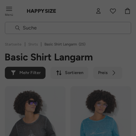
Menü
|
|
Startseite
Shirts
Basic Shirt Langarm
(25)
Basic Shirt Langarm
Mehr Filter
Sortieren
Preis
Farbe
Marke
Nachhaltig