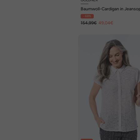
Baumwoll-Cardigan in Jeansop
- 68%
154,99€
49,04€