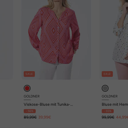
SALE
SALE
GOLDNER
GOLDNER
Viskose-Bluse mit Tunika-
Bluse mit He
Ausschnitt
- 56%
- 55%
89,99€
39,99€
99,99€
44,99