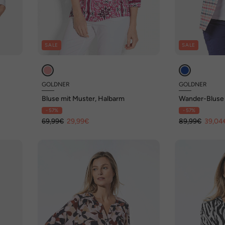
SALE
SALE
GOLDNER
GOLDNER
Bluse mit Muster, Halbarm
Wander-Bluse 
Qualität
- 57%
- 57%
69,99€
29,99€
89,99€
39,04