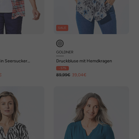
SALE
GOLDNER
in Seersucker
Druckbluse mit Hemdkragen
- 57%
€
89,99€
39,04€