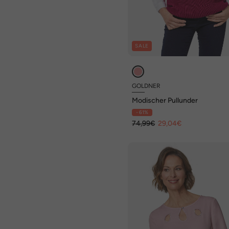
SALE
GOLDNER
Modischer Pullunder
- 61%
74,99€
29,04€