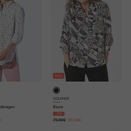
SALE
GOLDNER
mdkragen
Bluse
- 51%
€
79,99€
39,04€