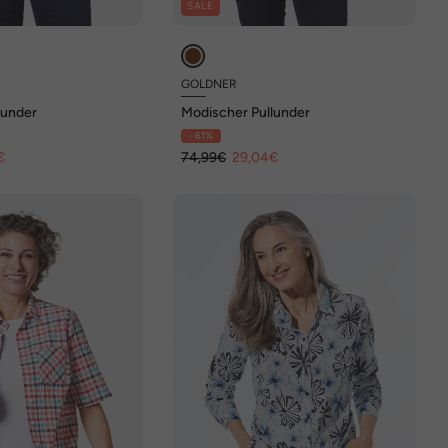
SALE
GOLDNER
lunder
Modischer Pullunder
- 61%
€
74,99€
29,04€