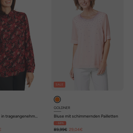
SALE
GOLDNER
e in trageangenehmer
Bluse mit schimmernden Pailletten
- 68%
€
89,99€
29,04€