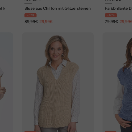
tik
Bluse aus Chiffon mit Glitzersteinen
Farbbrillante 
liebevollen Det
- 67%
- 63%
89,99€
29,99€
79,99€
29,99