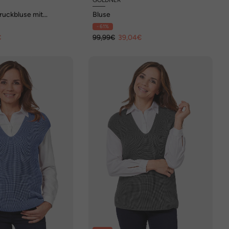
Druckbluse mit
Bluse
ails
- 61%
€
99,99€
39,04€