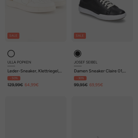
SALE
SALE
ULLA POPKEN
JOSEF SEIBEL
Leder-Sneaker, Klettriegel,
Damen Sneaker Claire 01,
Wechselfußbett, Weite H
schwarz
- 50%
- 30%
129,99€
64,99€
99,95€
69,95€