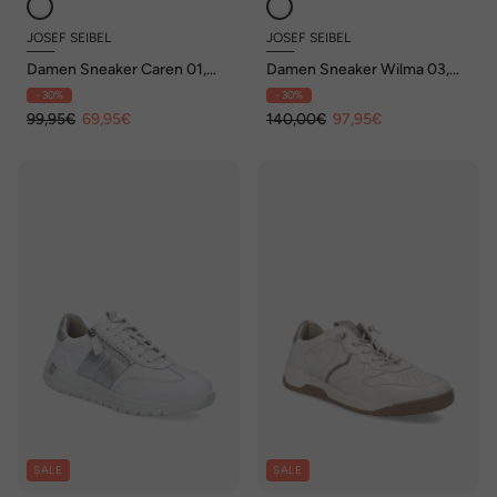
JOSEF SEIBEL
JOSEF SEIBEL
Damen Sneaker Caren 01,
Damen Sneaker Wilma 03,
weiss
weiss-grün
- 30%
- 30%
99,95€
69,95€
140,00€
97,95€
SALE
SALE