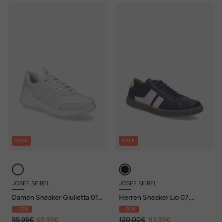
SALE
SALE
JOSEF SEIBEL
JOSEF SEIBEL
Damen Sneaker Giulietta 01,
Herren Sneaker Lio 07,
weiss
schwarz-weiss
- 30%
- 30%
99,95€
69,95€
120,00€
83,95€