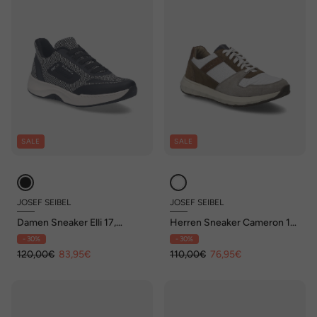
SALE
SALE
JOSEF SEIBEL
JOSEF SEIBEL
Damen Sneaker Elli 17,
Herren Sneaker Cameron 10,
schwarz-weiss
weiss-braun
- 30%
- 30%
120,00€
83,95€
110,00€
76,95€