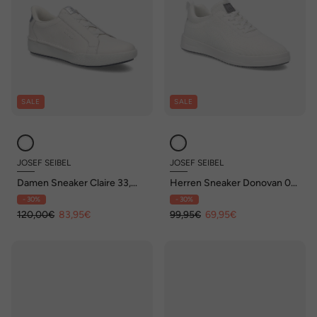
SALE
SALE
JOSEF SEIBEL
JOSEF SEIBEL
Damen Sneaker Claire 33,
Herren Sneaker Donovan 02,
weiss-silber
weiss
- 30%
- 30%
120,00€
83,95€
99,95€
69,95€