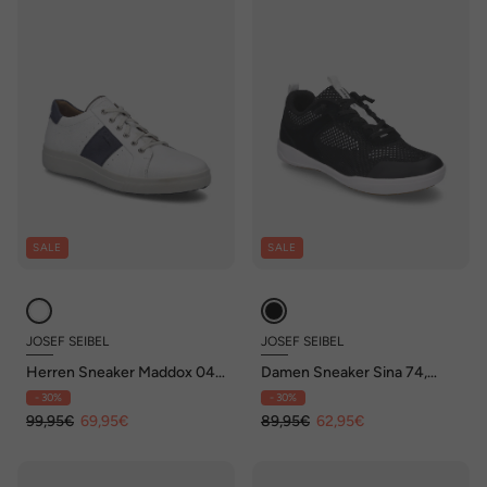
SALE
SALE
JOSEF SEIBEL
JOSEF SEIBEL
Herren Sneaker Maddox 04,
Damen Sneaker Sina 74,
weiss-blau
schwarz-weiss
- 30%
- 30%
99,95€
69,95€
89,95€
62,95€