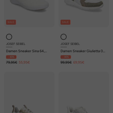
SALE
SALE
JOSEF SEIBEL
JOSEF SEIBEL
Damen Sneaker Sina 64,
Damen Sneaker Giulietta 03,
weiß
weiss-multi
- 30%
- 30%
79,95€
55,95€
99,95€
69,95€