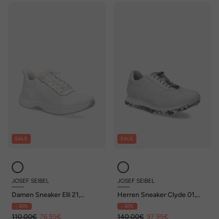
SALE
SALE
JOSEF SEIBEL
JOSEF SEIBEL
Damen Sneaker Elli 21,
Herren Sneaker Clyde 01,
weiss-grau
weiss
- 30%
- 30%
110,00€
76,95€
140,00€
97,95€