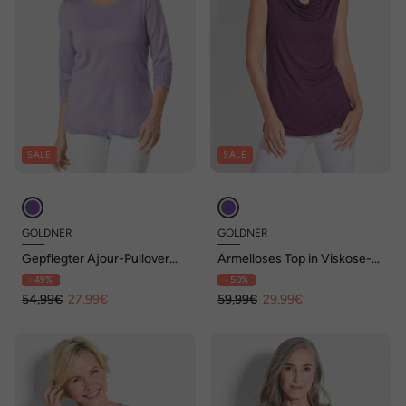
SALE
SALE
GOLDNER
GOLDNER
Gepflegter Ajour-Pullover
Ärmelloses Top in Viskose-
mit femininen Durchbrüchen
Jersey
- 49%
- 50%
54,99€
27,99€
59,99€
29,99€