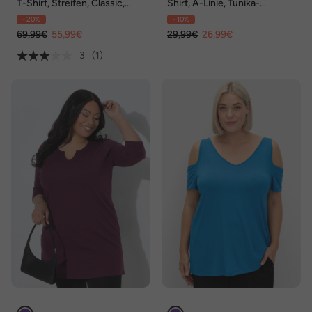
T-Shirt, Streifen, Classic,
Shirt, A-Linie, Tunika-
Wasserfallausschnitt,
Ausschnitt, 3/4-Arm
- 20%
- 10%
Halbarm
69,99€
55,99€
29,99€
26,99€
3
(1)