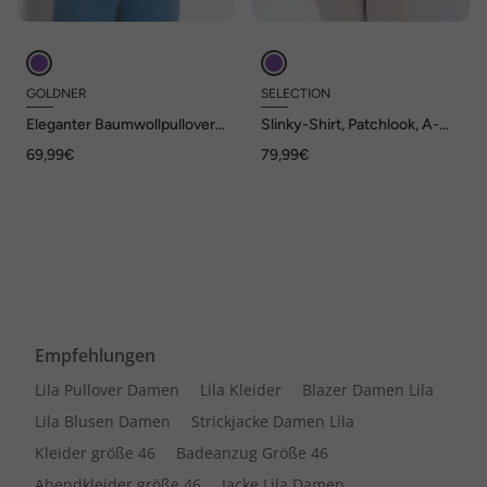
GOLDNER
SELECTION
Eleganter Baumwollpullover,
Slinky-Shirt, Patchlook, A-
Halbarm
Linie, Herzausschnitt,
69,99€
79,99€
Halbarm
Empfehlungen
Lila Pullover Damen
Lila Kleider
Blazer Damen Lila
Lila Blusen Damen
Strickjacke Damen Lila
Kleider größe 46
Badeanzug Größe 46
Abendkleider größe 46
Jacke Lila Damen