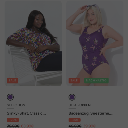
SALE
SALE
NACHHALTIG
SELECTION
ULLA POPKEN
Slinky-Shirt, Classic,
Badeanzug, Seesterne,
Herzausschnitt, Halbarm
Softcups, V-Ausschnitt
- 20%
- 20%
79,99€
63,99€
49,99€
39,99€