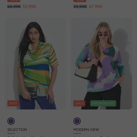
Taschen
69,99€
55,99€
59,99€
47,99€
SALE
SALE
NACHHALTIG
SELECTION
MODERN VIEW