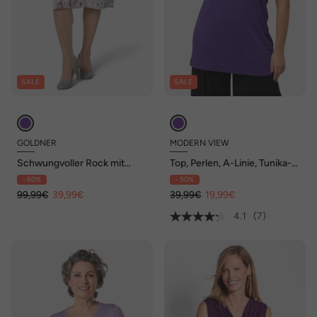
SALE
SALE
GOLDNER
MODERN VIEW
Schwungvoller Rock mit
Top, Perlen, A-Linie, Tunika-
Blumenprint
Ausschnitt, ärmellos
- 60%
- 50%
99,99€
39,99€
39,99€
19,99€
4.1
(7)