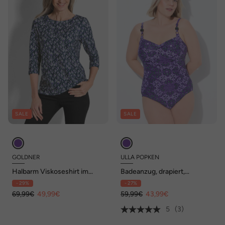
SALE
SALE
GOLDNER
ULLA POPKEN
Halbarm Viskoseshirt im
Badeanzug, drapiert,
Allover-Design
Softcups, Zierperlen,
- 29%
- 27%
recycelt
69,99€
49,99€
59,99€
43,99€
5
(3)