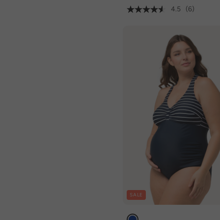
4.5
(6)
SALE