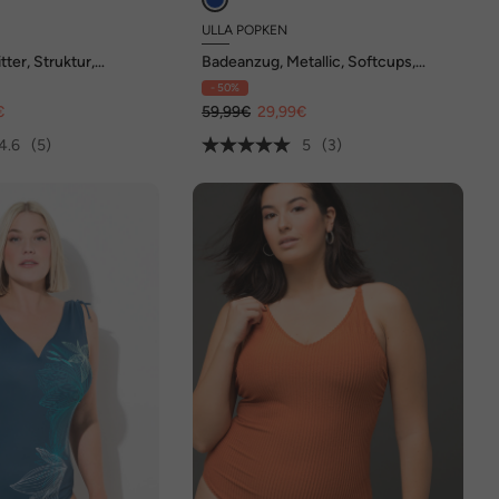
ULLA POPKEN
ter, Struktur,
Badeanzug, Metallic, Softcups,
keloptik
Powermesh-Vorderfutter
- 50%
€
59,99€
29,99€
4.6
(5)
5
(3)