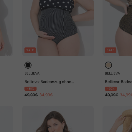
SALE
SALE
BELLIEVA
BELLIEVA
Bellieva-Badeanzug ohne
Bellieva-Bade
Softschalen, Punkte/Streifen
Softschalen, L
- 30%
- 30%
49,99€
34,99€
49,99€
34,99