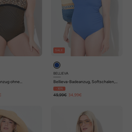
SALE
BELLIEVA
anzug ohne
Bellieva-Badeanzug, Softschalen,
eo/Streifen
Zierschleife
- 30%
€
49,99€
34,99€