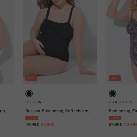
SALE
SALE
BELLIEVA
ULLA POPKEN
en,
Bellieva-Badeanzug, Softschalen,
Badeanzug, Za
Zierschleife
Zierperlen
- 28%
- 27%
49,99€
35,99€
59,99€
43,99