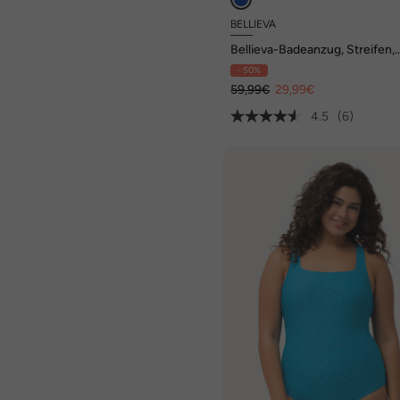
BELLIEVA
Bellieva-Badeanzug, Streifen,
Umstandsmode, Softcups
- 50%
59,99€
29,99€
4.5
(6)