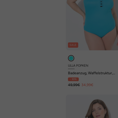
SALE
ULLA POPKEN
Badeanzug, Waffelstruktur,
Softcups, Carréausschnitt
- 30%
49,99€
34,99€