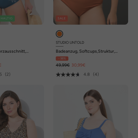
HALTIG
SALE
STUDIO UNTOLD
rzausschnitt,
Badeanzug, Softcups,Struktur,
celt
Spaghettiträger, Shaping
- 38%
€
49,99€
30,99€
5
(2)
4.8
(4)