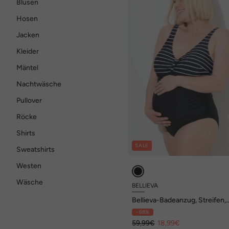
Blusen
Hosen
Jacken
Kleider
Mäntel
Nachtwäsche
Pullover
Röcke
Shirts
SALE
Sweatshirts
Westen
Wäsche
BELLIEVA
Bellieva-Badeanzug, Streifen,
Umstandsmode, Softcups
- 68%
59,99€
18,99€