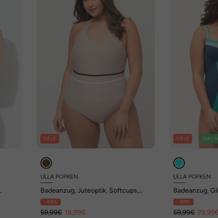
SALE
SALE
NACH
ULLA POPKEN
ULLA POPKEN
Badeanzug, Juteoptik, Softcups,
Badeanzug, Gli
Zierknoten
- 68%
- 50%
59,99€
18,99€
59,99€
29,99