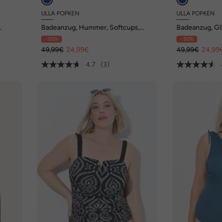
ULLA POPKEN
ULLA POPKEN
Badeanzug, Hummer, Softcups,
Badeanzug, Glit
4er-Träger, recycelt
Softcups, Wic
- 50%
- 50%
49,99€
24,99€
49,99€
24,99
4.7
(3)