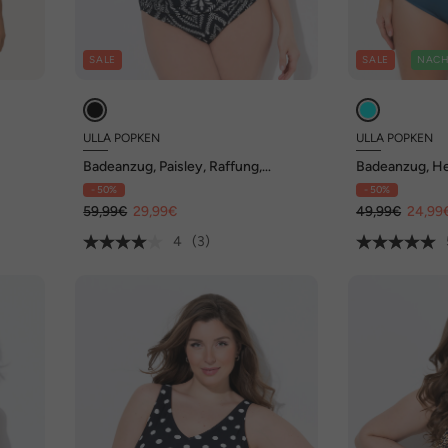
SALE
SALE
NACH
ULLA POPKEN
ULLA POPKEN
Badeanzug, Paisley, Raffung,
Badeanzug, He
Softcups
Softcups, recy
- 50%
- 50%
59,99€
29,99€
49,99€
24,99
4
(3)