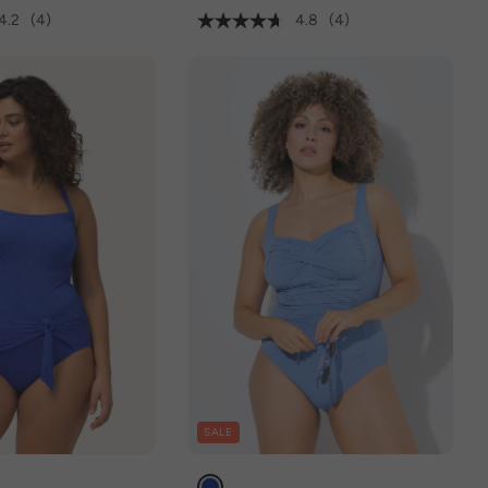
4.2
(4)
4.8
(4)
SALE