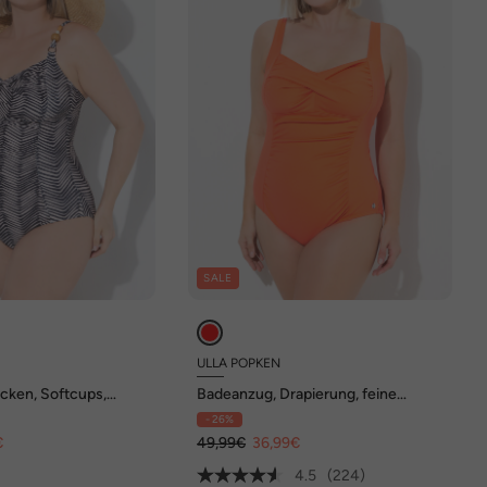
SALE
ULLA POPKEN
cken, Softcups,
Badeanzug, Drapierung, feine
Struktur, Softcups
- 26%
€
49,99€
36,99€
4.5
(224)