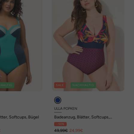
HALTIG
SALE
NACHHALTIG
ULLA POPKEN
tter, Softcups, Bügel
Badeanzug, Blätter, Softcups,
Vorderfutter, recycelt
- 50%
€
49,99€
24,99€