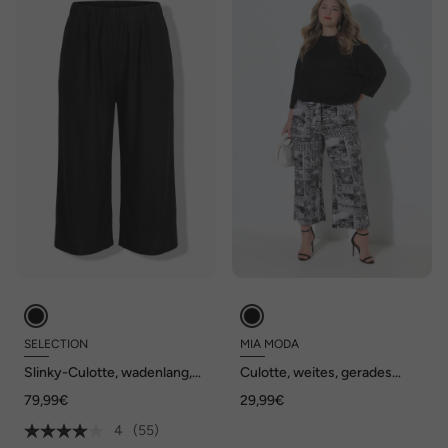
SELECTION
MIA MODA
Slinky-Culotte, wadenlang,
Culotte, weites, gerades
weites Bein, Elastikbund
Bein, Print, Bindegürtel
79,99€
29,99€
4
(55)