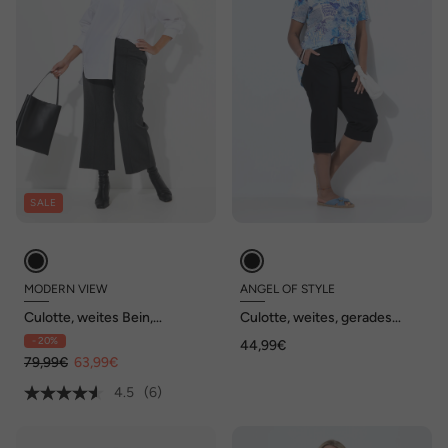
SALE
MODERN VIEW
ANGEL OF STYLE
Culotte, weites Bein,
Culotte, weites, gerades
Elastikbund, Viskose-Stretch
Bein, Elastikbund
- 20%
44,99€
79,99€
63,99€
4.5
(6)