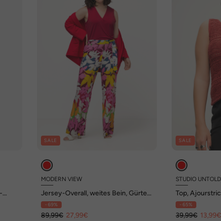
SALE
SALE
MODERN VIEW
STUDIO UNTOL
-
Jersey-Overall, weites Bein, Gürtel,
Top, Ajourstric
V-Ausschnitt, ärmellos
Ausschnitt, W
- 69%
- 65%
89,99€
27,99€
39,99€
13,99