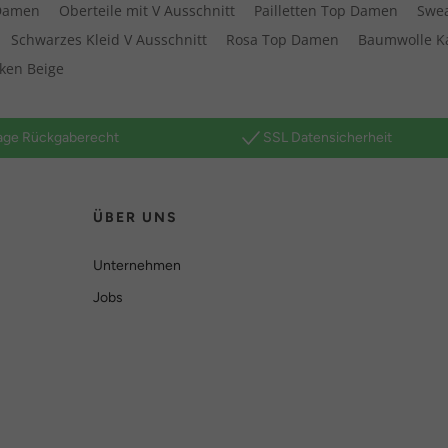
 Damen
Oberteile mit V Ausschnitt
Pailletten Top Damen
Swea
Schwarzes Kleid V Ausschnitt
Rosa Top Damen
Baumwolle K
ken Beige
age Rückgaberecht
SSL Datensicherheit
ÜBER UNS
Unternehmen
Jobs