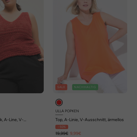
SALE
NACHHALTIG
D
ULLA POPKEN
k, A-Line, V-
Top, A-Linie, V-Ausschnitt, ärmellos
ellensaum
- 50%
€
19,99€
9,99€