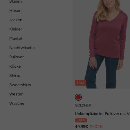
Blusen
Hosen
Jacken
Kleider
Mäntel
Nachtwäsche
Pullover
Röcke
Shirts
SALE
Sweatshirts
Westen
Wäsche
GOLDNER
Unkomplizierter Pullover mit V
Ausschnitt
- 62%
49,99€
19,04€