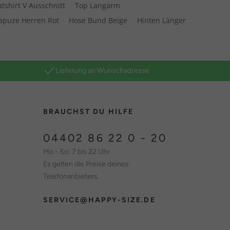
tshirt V Ausschnitt
Top Langarm
apuze Herren Rot
Hose Bund Beige
Hinten Länger
Lieferung an Wunschadresse
BRAUCHST DU HILFE
04402 86 22 0 - 20
Mo - So: 7 bis 22 Uhr
Es gelten die Preise deines
Telefonanbieters.
SERVICE@HAPPY-SIZE.DE