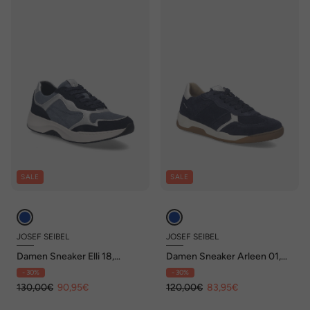
SALE
SALE
JOSEF SEIBEL
JOSEF SEIBEL
Damen Sneaker Elli 18,
Damen Sneaker Arleen 01,
ocean-multi
ocean-multi
- 30%
- 30%
130,00€
90,95€
120,00€
83,95€