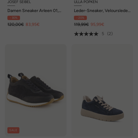
JOSEF SEIBEL
ULLA POPKEN
Damen Sneaker Arleen 01,
Leder-Sneaker, Veloursleder,
sage-multi
Wechselfußbett, Weite H
- 30%
- 20%
120,00€
83,95€
119,99€
95,99€
5
(2)
SALE