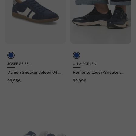
JOSEF SEIBEL
ULLA POPKEN
Damen Sneaker Joleen 04,
Remonte Leder-Sneaker,
indigo-multi
wasserdicht,
99,95€
99,99€
Wechselfußbett, Weite H