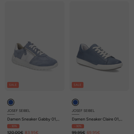
SALE
SALE
JOSEF SEIBEL
JOSEF SEIBEL
Damen Sneaker Gabby 01,
Damen Sneaker Claire 01,
slate blue-kombi
slate blue
- 30%
- 30%
120,00€
83,95€
99,95€
69,95€