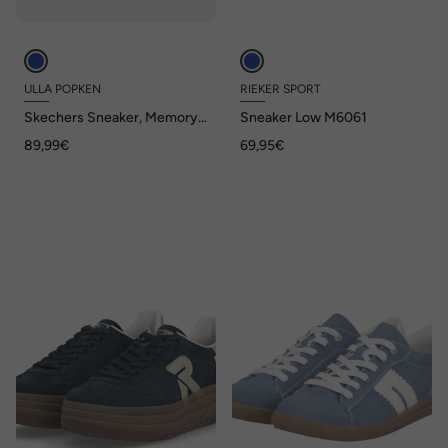
ULLA POPKEN
RIEKER SPORT
Skechers Sneaker, Memory
Sneaker Low M6061
Foam, Wechselfußbett,
89,99€
69,95€
Weite G