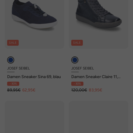
SALE
SALE
JOSEF SEIBEL
JOSEF SEIBEL
Damen Sneaker Sina 69, blau
Damen Sneaker Claire 11,
indigo
- 30%
- 30%
89,95€
62,95€
120,00€
83,95€