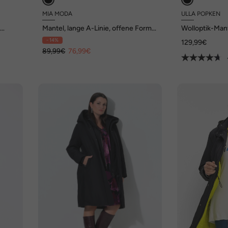
MIA MODA
ULLA POPKEN
,
Mantel, lange A-Linie, offene Form,
Wolloptik-Man
Reverskragen
große Tasche
- 14%
129,99€
89,99€
76,99€