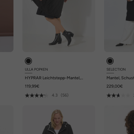
ULLA POPKEN
SELECTION
HYPRAR Leichtstepp-Mantel,
Mantel, Schust
wasserabweisend, 2-Wege-Zipper
Reverskragen,
119,99€
229,00€
4.3
(56)