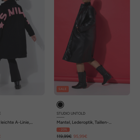
SALE
E
STUDIO UNTOLD
leichte A-Linie,
Mantel, Lederoptik, Taillen-
tzug
Tunnelzug
- 20%
€
119,99€
95,99€