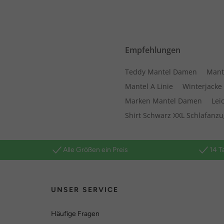
Empfehlungen
Teddy Mantel Damen
Mant
Mantel A Linie
Winterjacke
Marken Mantel Damen
Lei
Shirt Schwarz XXL Schlafanz
Alle Größen ein Preis
14 T
UNSER SERVICE
Häufige Fragen