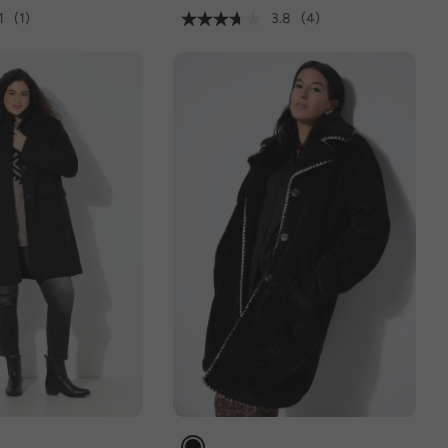
1
(1)
3.8
(4)