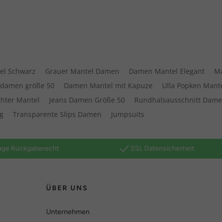
el Schwarz
Grauer Mantel Damen
Damen Mantel Elegant
Ma
 damen größe 50
Damen Mantel mit Kapuze
Ulla Popken Mant
chter Mantel
Jeans Damen Größe 50
Rundhalsausschnitt Dame
ug
Transparente Slips Damen
Jumpsuits
age Rückgaberecht
SSL Datensicherheit
ÜBER UNS
Unternehmen