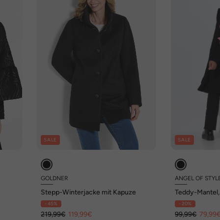
SALE
SALE
GOLDNER
ANGEL OF STYL
Stepp-Winterjacke mit Kapuze
Teddy-Mantel, 
Rücken-Schrif
- 45%
- 20%
219,99€
119,99€
99,99€
79,99