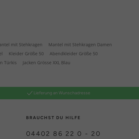
ntel mit Stehkragen
Mantel mit Stehkragen Damen
el
Kleider Größe 50
Abendkleider Größe 50
n Türkis
Jacken Grösse XXL Blau
Lieferung an Wunschadresse
BRAUCHST DU HILFE
04402 86 22 0 - 20