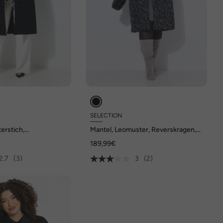
SELECTION
erstich,
Mantel, Leomuster, Reverskragen,
 Knopfleiste
Raglan-Langarm
189,99€
2.7
(3)
3
(2)