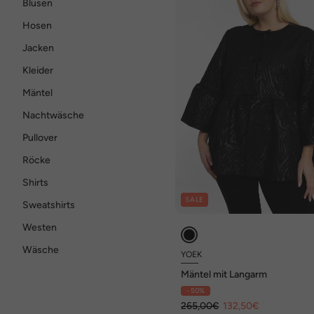
Blusen
Hosen
Jacken
Kleider
Mäntel
Nachtwäsche
Pullover
Röcke
Shirts
SALE
Sweatshirts
Westen
Wäsche
YOEK
Mäntel mit Langarm
- 50%
265,00€
132,50€