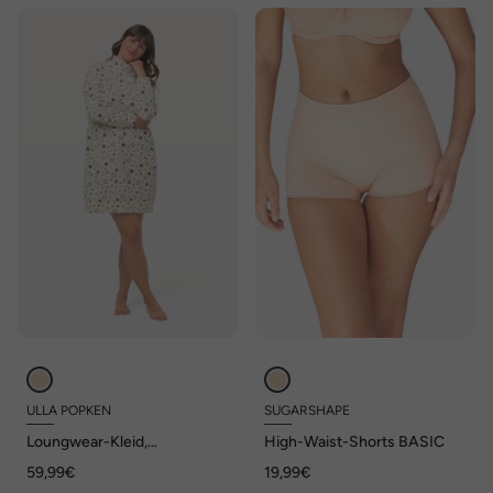
ULLA POPKEN
SUGARSHAPE
Loungwear-Kleid,
High-Waist-Shorts BASIC
kuschelweich, Sterne,
59,99€
19,99€
Stehkragen, Langarm