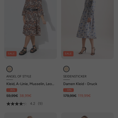
SALE
SALE
ANGEL OF STYLE
SEIDENSTICKER
Kleid, A-Linie, Musselin, Leo-
Damen Kleid - Druck
Muster, Volants
- 35%
- 33%
59,99€
38,99€
179,99€
119,99€
4.2
(9)