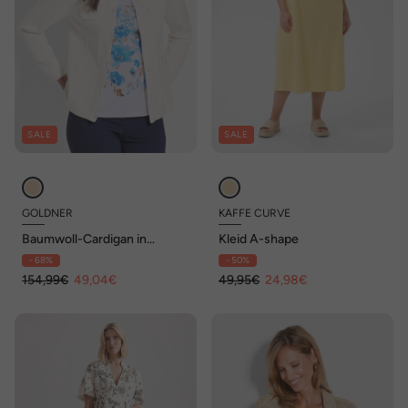
SALE
SALE
GOLDNER
KAFFE CURVE
Baumwoll-Cardigan in
Kleid A-shape
Jeansoptik
- 68%
- 50%
154,99€
49,04€
49,95€
24,98€