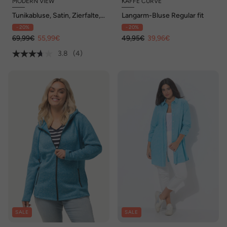
MODERN VIEW
KAFFE CURVE
Tunikabluse, Satin, Zierfalte,
Langarm-Bluse Regular fit
Hemdkragen, Langarm
- 20%
- 20%
69,99€
55,99€
49,95€
39,96€
3.8
(4)
SALE
SALE