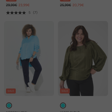
Halbarm
Biobaumwolle
29,99€
23,99€
25,99€
20,79€
5
(7)
SALE
SALE