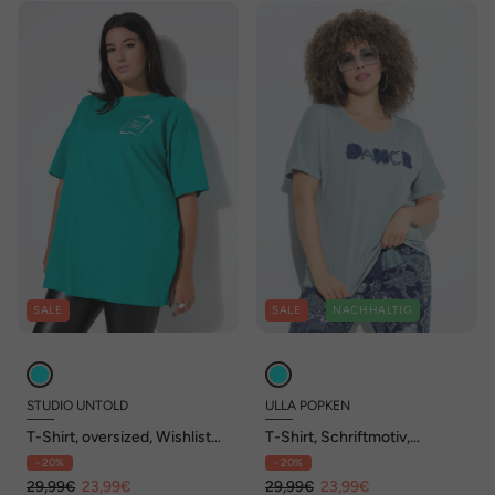
SALE
SALE
NACHHALTIG
STUDIO UNTOLD
ULLA POPKEN
T-Shirt, oversized, Wishlist
T-Shirt, Schriftmotiv,
Print
Oversized, Rundhals,
- 20%
- 20%
Halbarm
29,99€
23,99€
29,99€
23,99€