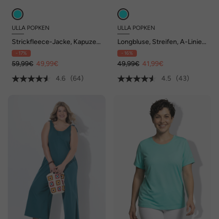
ULLA POPKEN
ULLA POPKEN
Strickfleece-Jacke, Kapuze,
Longbluse, Streifen, A-Linie,
Reißverschlusstaschen
Hemdkragen, Langarm
- 17%
- 16%
59,99€
49,99€
49,99€
41,99€
4.6
(64)
4.5
(43)