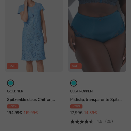
SALE
SALE
GOLDNER
ULLA POPKEN
Spitzenkleid aus Chiffon,
Midislip, transparente Spitze,
Flügelärmeln
hinten gerafft
- 38%
- 20%
194,99€
119,99€
17,99€
14,39€
4.5
(25)