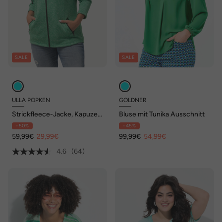
SALE
SALE
ULLA POPKEN
GOLDNER
Strickfleece-Jacke, Kapuze,
Bluse mit Tunika Ausschnitt
Reißverschlusstaschen
- 50%
- 45%
59,99€
29,99€
99,99€
54,99€
4.6
(64)