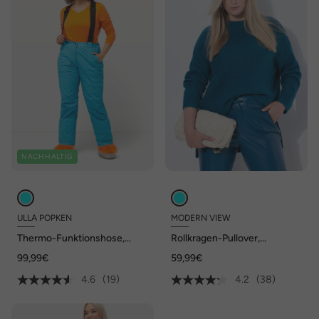
NACHHALTIG
ULLA POPKEN
MODERN VIEW
Thermo-Funktionshose,
Rollkragen-Pullover,
wasserdicht, Fleecefutter,
Rippstrick, oversized,
99,99€
59,99€
recycelt
Langarm
4.6
(19)
4.2
(38)