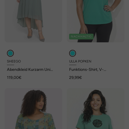
NACHHALTIG
SHEEGO
ULLA POPKEN
Abendkleid Kurzarm Uni
Funktions-Shirt, V-
Ohne Kragen
Ausschnitt, Halbarm,
119,00€
29,99€
recycelt