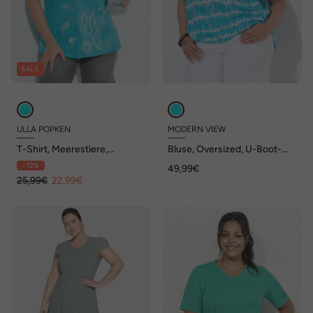
SALE
ULLA POPKEN
MODERN VIEW
T-Shirt, Meerestiere,
Bluse, Oversized, U-Boot-
Oversized, Rundhals,
Ausschnitt, Halbarm
- 12%
49,99€
Halbarm
25,99€
22,99€