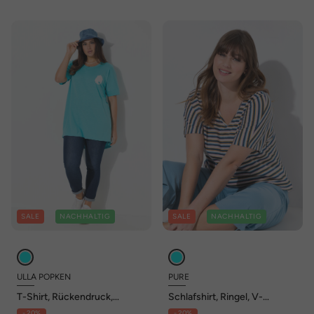
SALE
NACHHALTIG
SALE
NACHHALTIG
ULLA POPKEN
PURE
T-Shirt, Rückendruck,
Schlafshirt, Ringel, V-
Oversized, Rundhals,
Ausschnitt, Halbarm,
- 20%
- 20%