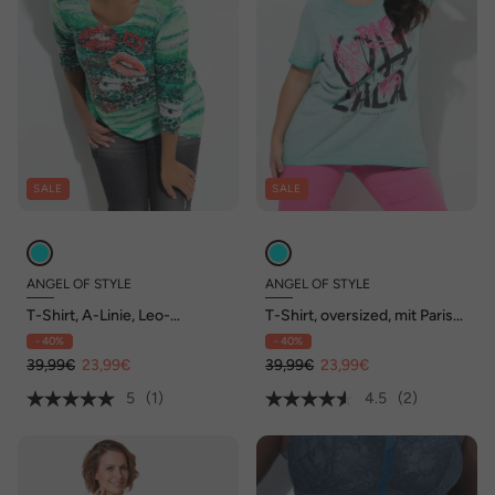
SALE
SALE
ANGEL OF STYLE
ANGEL OF STYLE
T-Shirt, A-Linie, Leo-
T-Shirt, oversized, mit Paris
Streifenmuster,
Graffitti-Schriftzug
- 40%
- 40%
Glitzersteinchen
39,99€
23,99€
39,99€
23,99€
5
(1)
4.5
(2)