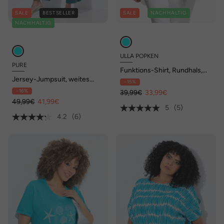
SALE
BESTSELLER
SALE
NACHHALTIG
NACHHALTIG
ULLA POPKEN
PURE
Funktions-Shirt, Rundhals,
Halbarm, recycelt
Jersey-Jumpsuit, weites
- 15%
Bein, Ziernaht, Biobaumwolle
- 16%
39,99€
33,99€
49,99€
41,99€
5
(5)
4.2
(6)