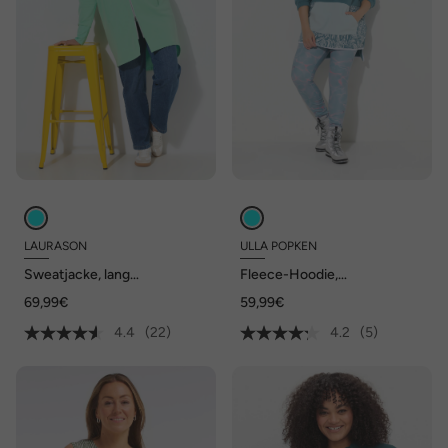
LAURASON
ULLA POPKEN
Sweatjacke, lang
Fleece-Hoodie,
geschnitten, Kapuze, Taillen-
Kängurutasche, Kapuze,
69,99€
59,99€
Tunnelzug hinten, Langarm
Langarm
4.4
(22)
4.2
(5)