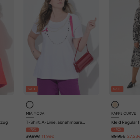
SALE
SALE
MIA MODA
KAFFE CURVE
ftzug
T-Shirt, A-Linie, abnehmbare
Kleid Regular f
Zierperlen-Ketten
- 70%
- 70%
39,99€
11,99€
89,95€
27,23