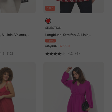
SALE
SELECTION
 A-Linie, Volants,
Longbluse, Streifen, A-Linie,
garm
Hemdkragen, Langarm
- 68%
€
119,99€
37,99€
4.2
(12)
4.2
(6)