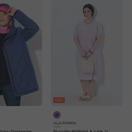
SALE
ULLA POPKEN
ions-Steppjacke,
Musselin-Midikleid, A-Linie, V-