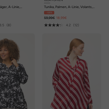
räger, A-Linie,
Tunika, Palmen, A-Linie, Volants,
llos
Rundhals, Langarm
- 68%
€
59,99€
18,99€
3.5
(8)
4.2
(12)