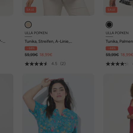
SALE
SALE
ULLA POPKEN
ULLA POPKEN
V-
Tunika, Streifen, A-Linie,
Tunika, Palmen,
Hemdkragen, Langarm
Rundhals, Lan
- 68%
- 68%
59,99€
18,99€
59,99€
18,99
4.5
(2)