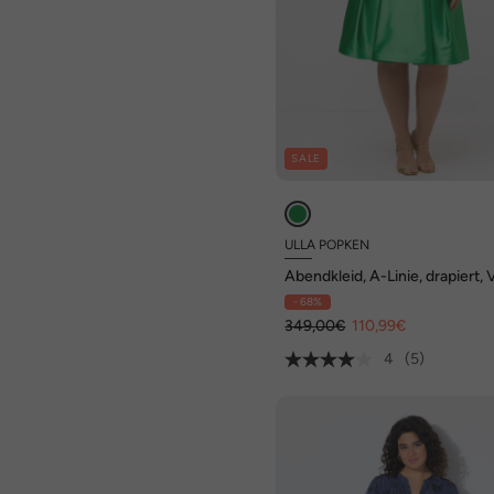
SALE
ULLA POPKEN
Abendkleid, A-Linie, drapiert, 
Ausschnitt, ärmellos
- 68%
349,00€
110,99€
4
(5)