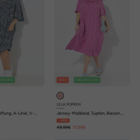
HALTIG
SALE
NACHHALTIG
ULLA POPKEN
ffung, A-Linie, V-
Jersey-Midikleid, Tupfen, Biesen,
/4-Arm
Rundhals, Halbam
- 60%
€
49,99€
19,99€