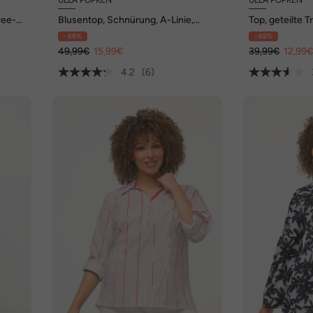
ree-
Blusentop, Schnürung, A-Linie,
Top, geteilte T
Rundhals, ärmellos
Rundhals, ärme
- 68%
- 68%
49,99€
15,99€
39,99€
12,99
4.2
(6)