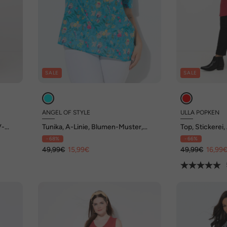
SALE
SALE
ANGEL OF STYLE
ULLA POPKEN
V-
Tunika, A-Linie, Blumen-Muster,
Top, Stickerei,
Halbarm
Rüsche, ärmel
- 68%
- 66%
49,99€
15,99€
49,99€
16,99