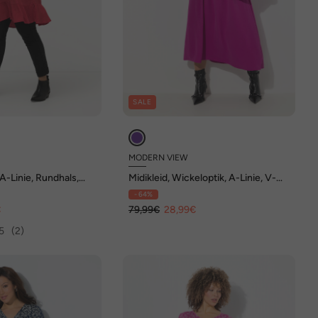
SALE
MODERN VIEW
 A-Linie, Rundhals,
Midikleid, Wickeloptik, A-Linie, V-
los
Ausschnitt, Langarm
- 64%
€
79,99€
28,99€
5
(2)