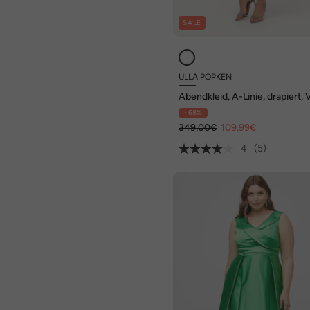
SALE
ULLA POPKEN
Abendkleid, A-Linie, drapiert, 
Ausschnitt, ärmellos
- 68%
349,00€
109,99€
4
(5)