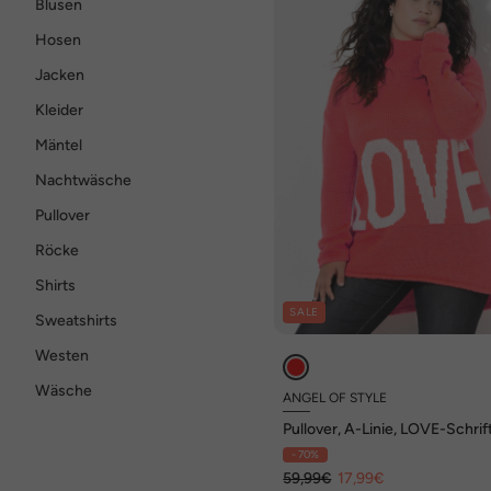
Blusen
Hosen
Jacken
Kleider
Mäntel
Nachtwäsche
Pullover
Röcke
Shirts
SALE
Sweatshirts
Westen
Wäsche
ANGEL OF STYLE
Pullover, A-Linie, LOVE-Schri
- 70%
59,99€
17,99€