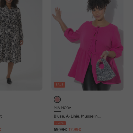
SALE
MIA MODA
it
Bluse, A-Linie, Musselin,
Bindebänder, Kräuselnaht
- 70%
€
59,99€
17,99€