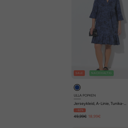
SALE
NACHHALTIG
ULLA POPKEN
Jerseykleid, A-Linie, Tunika-
Ausschnitt, 3/4-Arm
- 62%
49,99€
18,99€