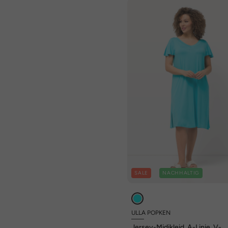
SALE
NACHHALTIG
ULLA POPKEN
Jersey-Midikleid, A-Linie, V-