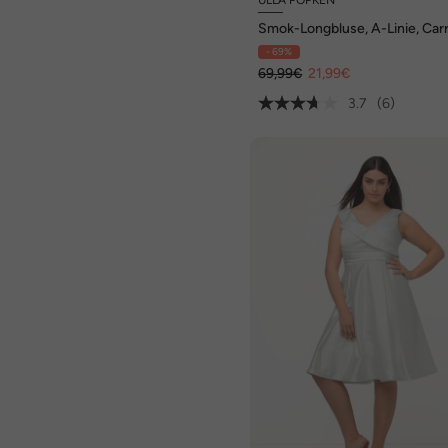
Smok-Longbluse, A-Linie, Car
Ausschnitt, Halbarm
- 69%
69,99€
21,99€
3.7
(6)