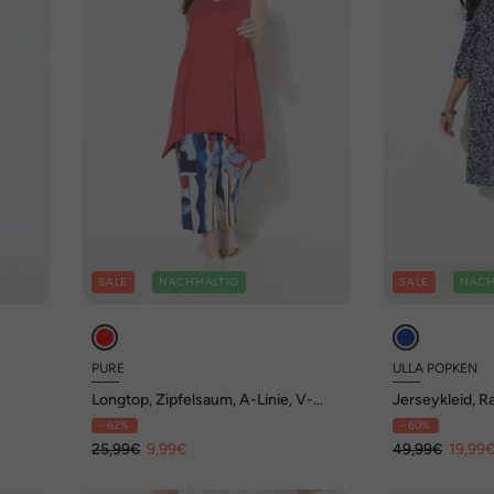
SALE
NACHHALTIG
SALE
NACH
PURE
ULLA POPKEN
Longtop, Zipfelsaum, A-Linie, V-
Jerseykleid, Ra
Ausschnitt, Biobaumwolle
Ausschnitt, 3
- 62%
- 60%
25,99€
9,99€
49,99€
19,99