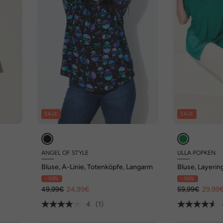
SALE
SALE
ANGEL OF STYLE
ULLA POPKEN
Bluse, A-Linie, Totenköpfe, Langarm
Bluse, Layeri
Zipfelsaum
- 50%
- 50%
49,99€
24,99€
59,99€
29,99
4
(1)