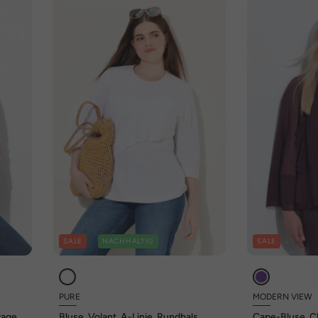
SALE
NACHHALTIG
SALE
PURE
MODERN VIEW
ragen,
Bluse, Volant, A-Linie, Rundhals,
Cape-Bluse, Ch