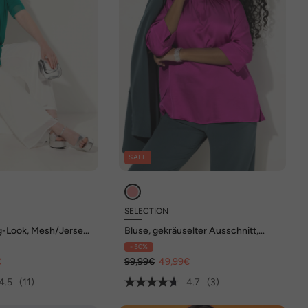
SALE
SELECTION
ng-Look, Mesh/Jersey,
Bluse, gekräuselter Ausschnitt,
3/4-Arm
- 50%
€
99,99€
49,99€
4.5
(11)
4.7
(3)