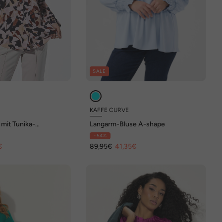
SALE
KAFFE CURVE
mit Tunika-
Langarm-Bluse A-shape
- 54%
€
89,95€
41,35€