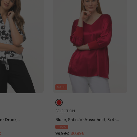
SALE
SELECTION
her Druck,
Bluse, Satin, V-Ausschnitt, 3/4-
Hemdkragen,
Fledermausärmel
- 69%
€
99,99€
30,99€