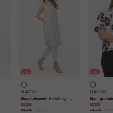
SALE
SALE
SELECTION
SELECTION
Bluse, Leinenmix, Hemdkragen,
Bluse, grafisc
Taschen, ärmellos
Saumknoten, 
- 69%
- 69%
Halbarm
99,99€
30,99€
79,99€
24,99