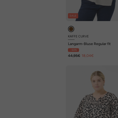
SALE
KAFFE CURVE
Langarm-Bluse Regular fit
- 60%
44,95€
18,04€