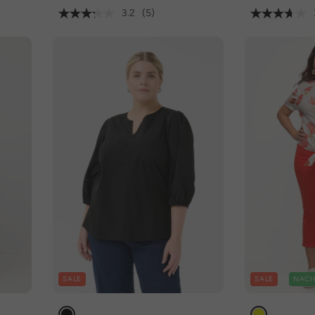
3.2
(5)
SALE
SALE
NACH