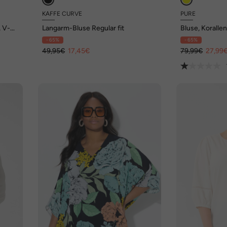
KAFFE CURVE
PURE
, V-
Langarm-Bluse Regular fit
Bluse, Koralle
Halbarm, Biob
- 65%
- 65%
49,95€
17,45€
79,99€
27,99