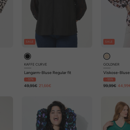
SALE
SALE
KAFFE CURVE
GOLDNER
Langarm-Bluse Regular fit
Viskose-Bluse 
Ausschnitt
- 57%
- 55%
49,95€
21,66€
99,99€
44,99