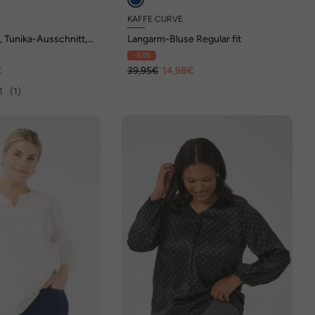
KAFFE CURVE
n, Tunika-Ausschnitt,
Langarm-Bluse Regular fit
aumwolle
- 63%
€
39,95€
14,98€
1
(1)