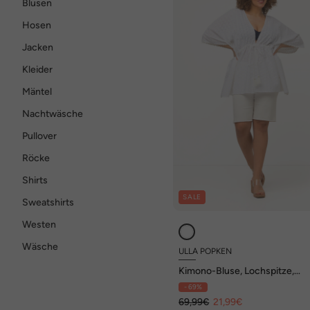
Blusen
Hosen
Jacken
Kleider
Mäntel
Nachtwäsche
Pullover
Röcke
Shirts
SALE
Sweatshirts
Westen
Wäsche
ULLA POPKEN
Kimono-Bluse, Lochspitze,
Oversized, 3/4-Arm, Quasten
- 69%
69,99€
21,99€