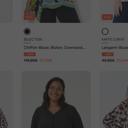
SALE
SALE
SELECTION
KAFFE CURVE
Chiffon-Bluse, Blüten, Oversized,
Langarm-Bluse 
V-Ausschnitt, Halbarm
- 60%
- 59%
119,99€
47,99€
49,95€
20,64