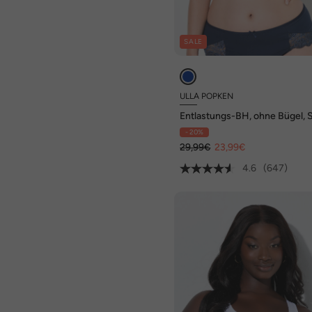
SALE
ULLA POPKEN
Entlastungs-BH, ohne Bügel, S
Cup C - G
- 20%
29,99€
23,99€
4.6
(647)