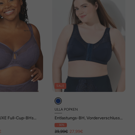
SALE
ULLA POPKEN
XE Full-Cup-BHs
Entlastungs-BH, Vorderverschluss,
itzen-BHs
ohne Bügel, Cups C - G
- 30%
€
39,99€
27,99€