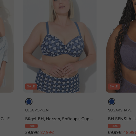
SALE
SALE
ULLA POPKEN
SUGARSHAPE
C - F
Bügel-BH, Herzen, Softcups, Cup B
BH SENSLA LU
- F
Bügel-BHs,Sp
- 30%
- 30%
39,99€
27,99€
69,99€
48,99