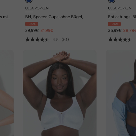
ULLA POPKEN
ULLA POPKEN
s mit
BH, Spacer-Cups, ohne Bügel,
Entlastungs-BH
Mikrofaser, Cup C-E
Cup C-E
- 20%
- 20%
39,99€
31,99€
35,99€
28,79
4.5
(61)