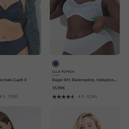
ULLA POPKEN
tschale,CupB-E
Bügel-BH, Blütenspitze, Vollspitze,
Cup B - E
35,99€
4.3
(769)
4.5
(234)