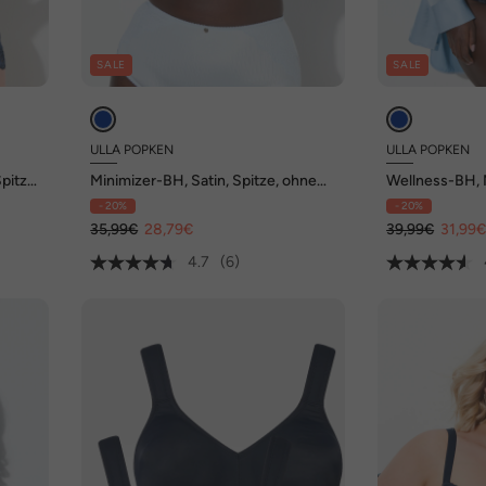
SALE
SALE
ULLA POPKEN
ULLA POPKEN
pitze,
Minimizer-BH, Satin, Spitze, ohne
Wellness-BH, 
Bügel, Cup C - F
Bügel, Cup C -
- 20%
- 20%
35,99€
28,79€
39,99€
31,99
4.7
(6)