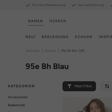
Plus Size Modeberatung
Kauf auf Rechnung
DAMEN
HERREN
NEU!
BEKLEIDUNG
SCHUHE
INSPI
|
|
Startseite
Wäsche
95e Bh Blau
(28)
95e Bh Blau
KATEGORIEN
Mehr Filter
Accessoires
Bademode