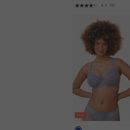
4.3
(9)
SALE