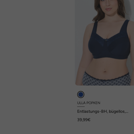
ULLA POPKEN
Entlastungs-BH, bügellos,
Blüten/Herzspitze, Cup C - H
39,99€