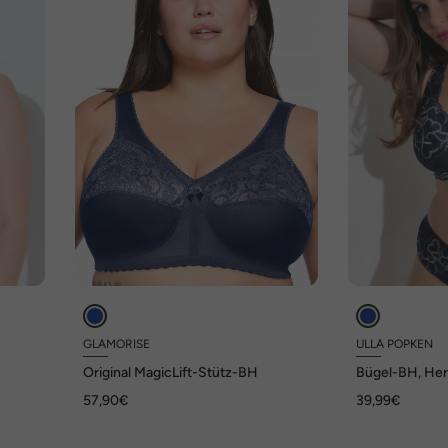
GLAMORISE
ULLA POPKEN
Original MagicLift-Stütz-BH
Bügel-BH, Herz
57,90€
39,99€