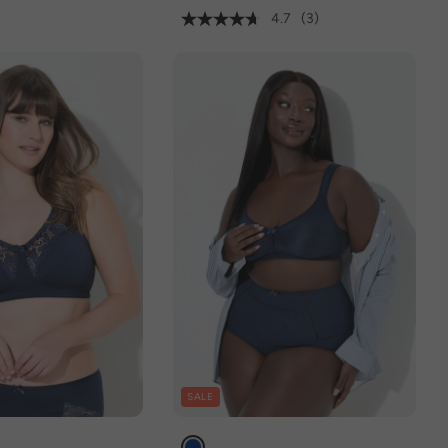
4.7
(3)
SALE