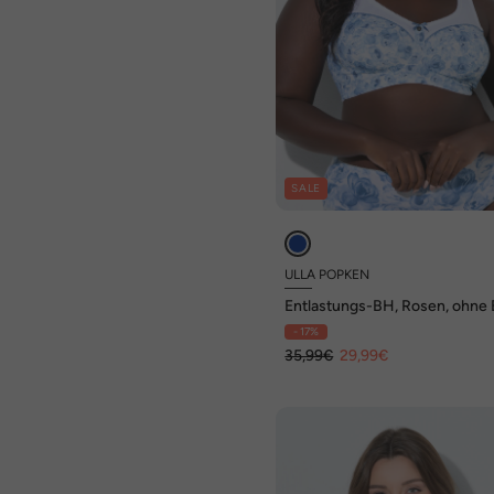
SALE
ULLA POPKEN
Entlastungs-BH, Rosen, ohne 
Cup C - F
- 17%
35,99€
29,99€