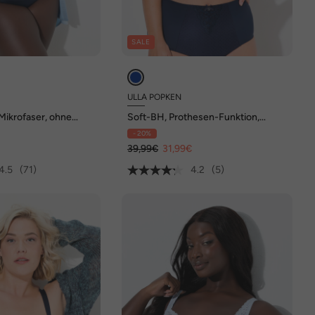
SALE
ULLA POPKEN
Mikrofaser, ohne
Soft-BH, Prothesen-Funktion,
 E
bügellos, Cup C - E
- 20%
€
39,99€
31,99€
4.5
(71)
4.2
(5)