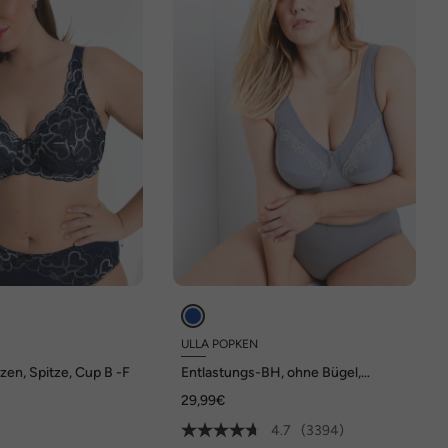
ULLA POPKEN
en, Spitze, Cup B -F
Entlastungs-BH, ohne Bügel,
Strassanhänger, Cup C - G
29,99€
4.7
(3394)