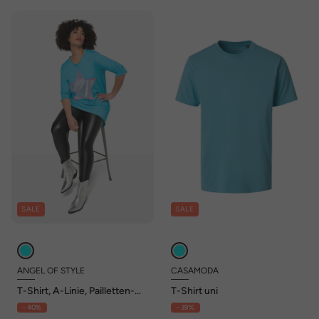
SALE
SALE
ANGEL OF STYLE
CASAMODA
T-Shirt, A-Linie, Pailletten-
T-Shirt uni
Stern, V-Ausschnitt, 3/4-
- 40%
- 39%
Ärmel