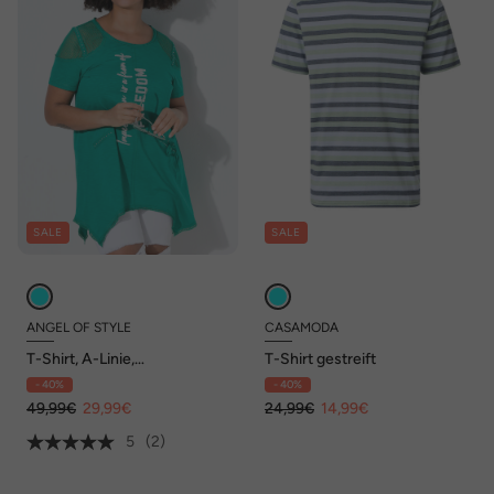
SALE
SALE
ANGEL OF STYLE
CASAMODA
T-Shirt, A-Linie,
T-Shirt gestreift
Schmucknaht, Schulter-
- 40%
- 40%
Netz
49,99€
29,99€
24,99€
14,99€
5
(2)