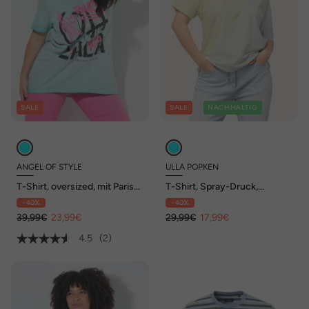
SALE
SALE
NACHHALTIG
ANGEL OF STYLE
ULLA POPKEN
T-Shirt, oversized, mit Paris
T-Shirt, Spray-Druck,
Graffitti-Schriftzug
Rundhals, Halbarm
- 40%
- 40%
39,99€
23,99€
29,99€
17,99€
4.5
(2)