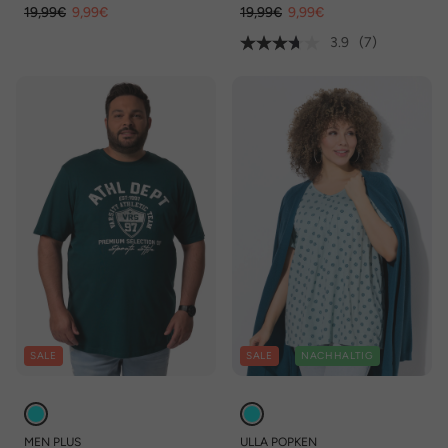
19,99€
9,99€
19,99€
9,99€
3.9
(7)
SALE
SALE
NACHHALTIG
MEN PLUS
ULLA POPKEN