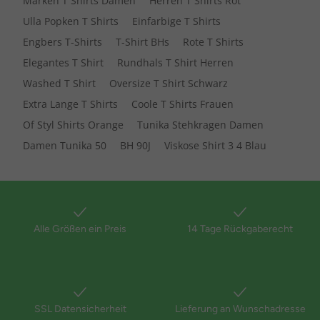
Marken T Shirts Damen
Herren T Shirts Rot
Ulla Popken T Shirts
Einfarbige T Shirts
Engbers T-Shirts
T-Shirt BHs
Rote T Shirts
Elegantes T Shirt
Rundhals T Shirt Herren
Washed T Shirt
Oversize T Shirt Schwarz
Extra Lange T Shirts
Coole T Shirts Frauen
Of Styl Shirts Orange
Tunika Stehkragen Damen
Damen Tunika 50
BH 90J
Viskose Shirt 3 4 Blau
Alle Größen ein Preis
14 Tage Rückgaberecht
SSL Datensicherheit
Lieferung an Wunschadresse