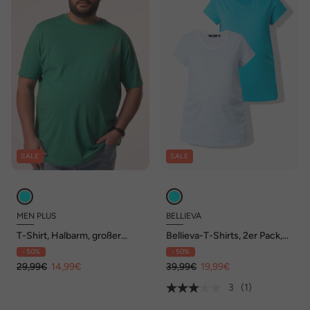
SALE
SALE
MEN PLUS
BELLIEVA
T-Shirt, Halbarm, großer
Bellieva-T-Shirts, 2er Pack,
Rücken-Print, Rundhals, bis 8
Halbarm, seitl. Raffung
- 50%
- 50%
XL
29,99€
14,99€
39,99€
19,99€
3
(1)