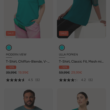
SALE
SALE
MODERN VIEW
ULLA POPKEN
T-Shirt, Chiffon-Blende, V-
T-Shirt, Classic Fit, Mesh mit
Ausschnitt, Chiffon-Halbarm
Pailletten, Jersey-Unterlage
- 50%
- 50%
39,99€
19,99€
59,99€
29,99€
4.5
(6)
4.2
(6)