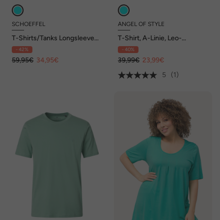
SCHOEFFEL
ANGEL OF STYLE
T-Shirts/Tanks Longsleeve
T-Shirt, A-Linie, Leo-
Style Collada WMS
Streifenmuster,
- 42%
- 40%
Glitzersteinchen
59,95€
34,95€
39,99€
23,99€
5
(1)