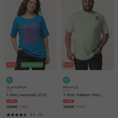
SALE
NACHHALTIG
SALE
ULLA POPKEN
MEN PLUS
T-Shirt, oversized, LOVE,
T-Shirt, Halbarm, Print,
Halbarm
Rundhals, bis 8 XL
- 50%
- 50%
19,99€
9,99€
19,99€
9,99€
4.6
(9)