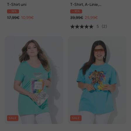
T-Shirt uni
T-Shirt, A-Linie,
Blütenmuster
- 39%
- 35%
17,99€
10,99€
39,99€
25,99€
5
(2)
SALE
SALE