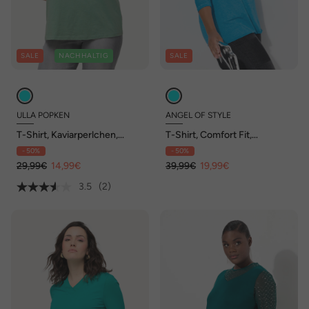
SALE
NACHHALTIG
SALE
ULLA POPKEN
ANGEL OF STYLE
T-Shirt, Kaviarperlchen,
T-Shirt, Comfort Fit,
Ananas, Rundhals, Halbarm
Glitzersteinchen, langarm
- 50%
- 50%
29,99€
14,99€
39,99€
19,99€
3.5
(2)