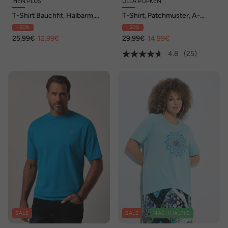
MEN PLUS
ULLA POPKEN
T-Shirt Bauchfit, Halbarm,
T-Shirt, Patchmuster, A-
Brustprint, bis 8 XL
Linie, Rundhals, Halbarm
- 50%
- 50%
25,99€
12,99€
29,99€
14,99€
4.8
(25)
SALE
SALE
NACHHALTIG