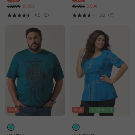
Halbarm
39,99€
19,99€
19,99€
9,99€
4.5
(2)
3.9
(7)
SALE
SALE
NACHHALTIG