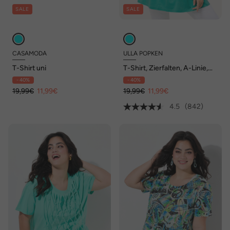
SALE
SALE
CASAMODA
ULLA POPKEN
T-Shirt uni
T-Shirt, Zierfalten, A-Linie,
Rundhals, Halbarm, Modal
- 40%
- 40%
19,99€
11,99€
19,99€
11,99€
4.5
(842)