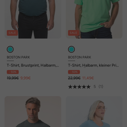
SALE
SALE
BOSTON PARK
BOSTON PARK
T-Shirt, Brustprint, Halbarm,
T-Shirt, Halbarm, kleiner Print
Rundhals, bis 84/86
auf dem Ärmel, bis 84/86
- 50%
- 50%
19,99€
9,99€
22,99€
11,49€
5
(1)