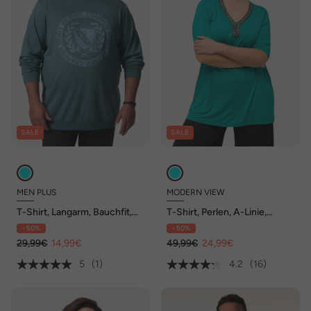
SALE
SALE
MEN PLUS
MODERN VIEW
T-Shirt, Langarm, Bauchfit,
T-Shirt, Perlen, A-Linie,
Druck vorne, bis 8 XL
Tunika-Ausschnitt, Halbarm
- 50%
- 50%
29,99€
14,99€
49,99€
24,99€
5
(1)
4.2
(16)