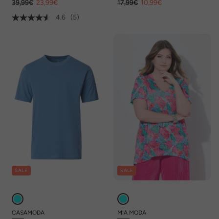
39,99€
23,99€
17,99€
10,99€
4.6
(5)
SALE
SALE
CASAMODA
MIA MODA