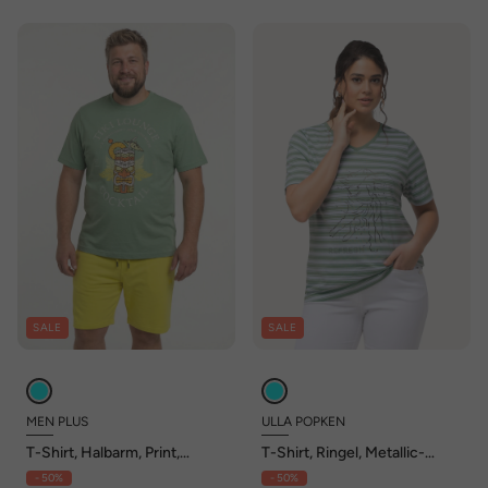
SALE
SALE
MEN PLUS
ULLA POPKEN
T-Shirt, Halbarm, Print,
T-Shirt, Ringel, Metallic-
Rundhals, bis 8 XL
Tiermotiv, V-Ausschnitt,
- 50%
- 50%
Halbarm