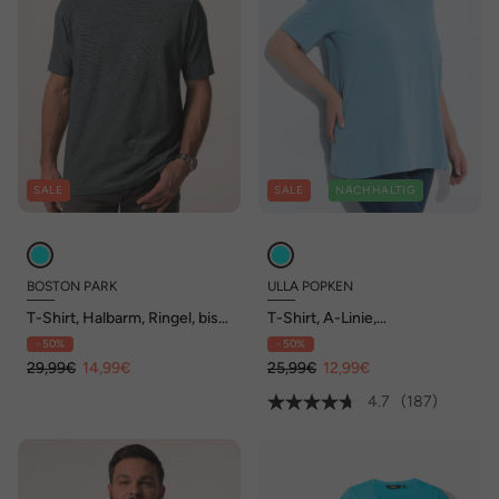
SALE
SALE
NACHHALTIG
BOSTON PARK
ULLA POPKEN
T-Shirt, Halbarm, Ringel, bis
T-Shirt, A-Linie,
84/86
Rundhalsausschnitt, Halbarm
- 50%
- 50%
29,99€
14,99€
25,99€
12,99€
4.7
(187)