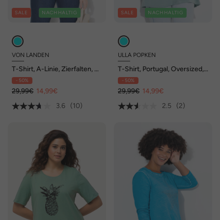
SALE
NACHHALTIG
SALE
NACHHALTIG
VON LANDEN
ULLA POPKEN
T-Shirt, A-Linie, Zierfalten, V-
T-Shirt, Portugal, Oversized,
Ausschnitt, Halbarm
Rundhals, Halbarm
- 50%
- 50%
29,99€
14,99€
29,99€
14,99€
3.6
(10)
2.5
(2)