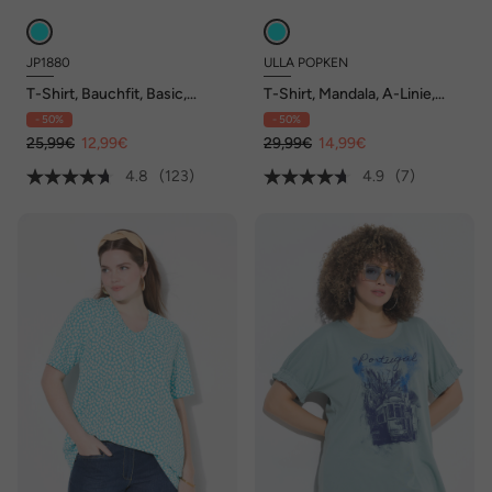
JP1880
ULLA POPKEN
T-Shirt, Bauchfit, Basic,
T-Shirt, Mandala, A-Linie,
Halbarm, XXL bis 10XL
Rundhals, Halbarm
- 50%
- 50%
25,99€
12,99€
29,99€
14,99€
4.8
(123)
4.9
(7)