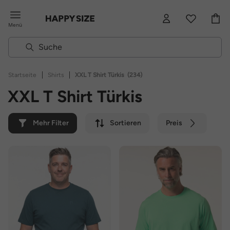
Menü
|
|
Startseite
Shirts
XXL T Shirt Türkis
(234)
XXL T Shirt Türkis
Mehr Filter
Sortieren
Preis
Farbe
Marke
Nachhaltig