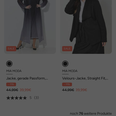
SALE
SALE
MIA MODA
MIA MODA
Jacke, gerade Passform,
Velours-Jacke, Straight Fit,
Mesh mit Farbverlauf
Spatenkragen, offene Jacke
- 11%
- 11%
44,99€
39,99€
44,99€
39,99€
5
(3)
noch
76
weitere Produkte