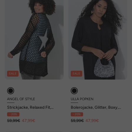
SALE
SALE
ANGEL OF STYLE
ULLA POPKEN
Strickjacke, Relaxed Fit,
Bolerojacke, Glitter, Boxy,
Lochstrick, Rückenstern
Rundhals, Langarm
- 20%
- 20%
59,99€
47,99€
59,99€
47,99€