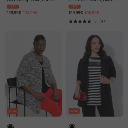
Form, V-Ausschnitt, 3/4-
Ausschnitt, 3/4-Arm
- 20%
- 20%
Arm
129,99€
103,99€
129,99€
103,99€
5
(4)
SALE
SALE