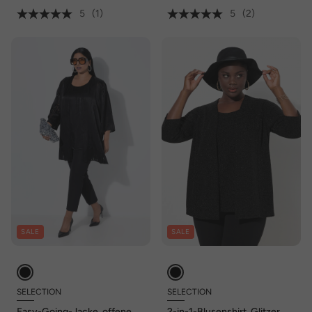
5
(1)
5
(2)
SALE
SALE
SELECTION
SELECTION
Easy-Going-Jacke, offene
2-in-1-Blusenshirt, Glitzer, V-