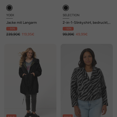
YOEK
SELECTION
Jacke mit Langarm
2-in-1-Slinkyshirt, bedruckt,
Rundhals, Langarm
- 50%
- 50%
239,90€
119,95€
99,99€
49,99€
SALE
SALE