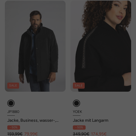
SALE
SALE
JP1880
YOEK
Jacke, Business, wasser-,
Jacke mit Langarm
winddicht, atmungsaktiv
- 50%
- 50%
159,99€
79,99€
349,90€
174,95€