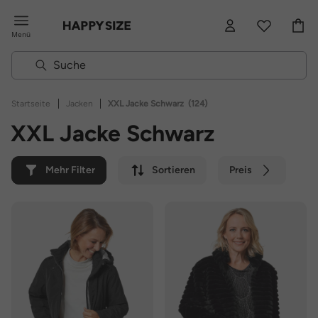
Menü
|
|
Startseite
Jacken
XXL Jacke Schwarz
(124)
XXL Jacke Schwarz
Mehr Filter
Sortieren
Preis
Farbe
Marke
Nachhaltig