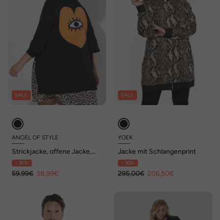
SALE
SALE
ANGEL OF STYLE
YOEK
Strickjacke, offene Jacke,
Jacke mit Schlangenprint
Augen-Herz auf dem Rücken
- 35%
- 30%
59,99€
38,99€
295,00€
206,50€