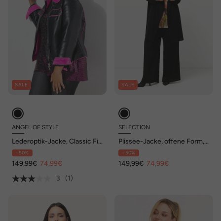
SALE
SALE
ANGEL OF STYLE
SELECTION
Lederoptik-Jacke, Classic Fit,
Plissee-Jacke, offene Form,
Neon Webpelzfutter
V-Ausschnitt, Langarm
- 50%
- 50%
149,99€
74,99€
149,99€
74,99€
3
(1)