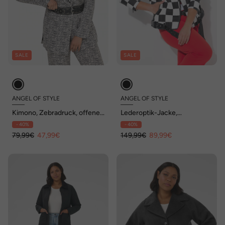
SALE
SALE
ANGEL OF STYLE
ANGEL OF STYLE
Kimono, Zebradruck, offene
Lederoptik-Jacke,
Form, Langarm
Bikerjacke, Schachbrett-
- 40%
- 40%
Karo
79,99€
47,99€
149,99€
89,99€