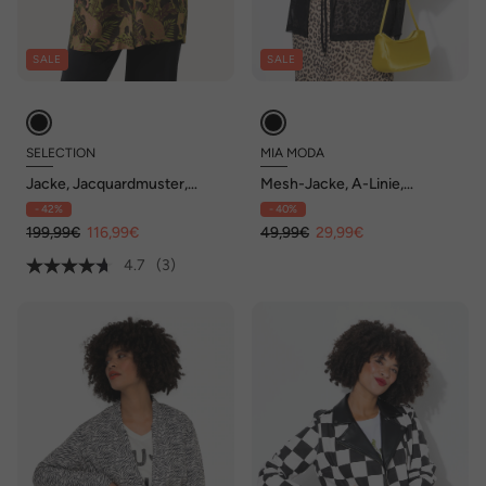
SALE
SALE
SELECTION
MIA MODA
Jacke, Jacquardmuster,
Mesh-Jacke, A-Linie,
Hemdkragen, Druckknöpfe
Bindeband
- 42%
- 40%
199,99€
116,99€
49,99€
29,99€
4.7
(3)