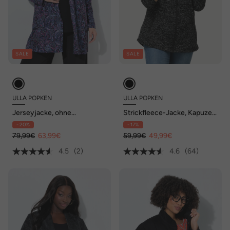
SALE
SALE
ULLA POPKEN
ULLA POPKEN
Jerseyjacke, ohne
Strickfleece-Jacke, Kapuze,
Verschluss, Schalkragen,
Reißverschlusstaschen
- 20%
- 17%
Langarm
79,99€
63,99€
59,99€
49,99€
4.5
(2)
4.6
(64)