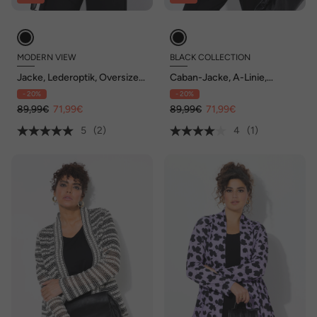
MODERN VIEW
BLACK COLLECTION
Jacke, Lederoptik, Oversized,
Caban-Jacke, A-Linie,
Rundhals, 2-Wege-Zipper
Reverskragen, zweireihig
- 20%
- 20%
89,99€
71,99€
89,99€
71,99€
5
(2)
4
(1)