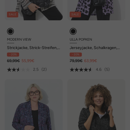
SALE
SALE
MODERN VIEW
ULLA POPKEN
Strickjacke, Strick-Streifen,
Jerseyjacke, Schalkragen,
offene Jacke, Langarm
offene Jacke, Langarm
- 20%
- 20%
69,99€
55,99€
79,99€
63,99€
2.5
(2)
4.6
(5)