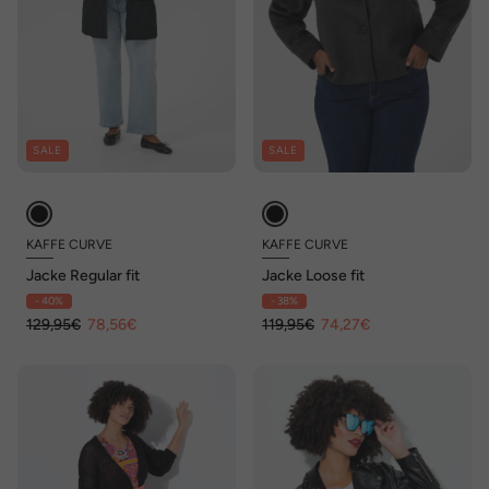
SALE
SALE
KAFFE CURVE
KAFFE CURVE
Jacke Regular fit
Jacke Loose fit
- 40%
- 38%
129,95€
78,56€
119,95€
74,27€