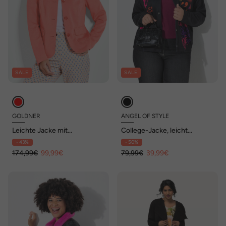
SALE
SALE
GOLDNER
ANGEL OF STYLE
Leichte Jacke mit
College-Jacke, leicht
Stehkragen in rot
oversized, Prints
- 43%
- 50%
174,99€
99,99€
79,99€
39,99€