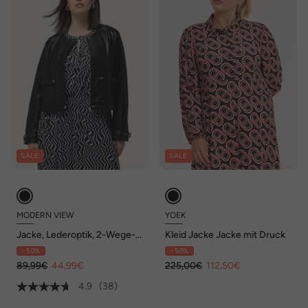
SALE
SALE
MODERN VIEW
YOEK
Jacke, Lederoptik, 2-Wege-
Kleid Jacke Jacke mit Druck
Zipper, Schulterklappen
- 50%
- 50%
89,99€
44,99€
225,00€
112,50€
4.9
(38)