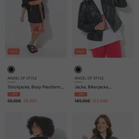
SALE
SALE
ANGEL OF STYLE
ANGEL OF STYLE
Strickjacke, Boxy Passform,
Jacke, Bikerjacke,
Lochstrick mit Glitzer
Lederoptik, Rosen-
- 35%
- 35%
Rückendruck
59,99€
38,99€
189,99€
123,49€