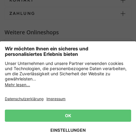
KONTAKT
ZAHLUNG
Weitere Onlineshops
Deutschland
Sicher einkaufen mit
Newsletter
Datenschutz
AGB
Widerrufsrecht
Lieferbedingungen
Jetzt
anmelden
und 15%
Impressum
Rabatt sichern! 👈
Zur Anmeldung