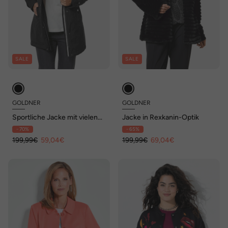
SALE
SALE
GOLDNER
GOLDNER
Sportliche Jacke mit vielen
Jacke in Rexkanin-Optik
Details
- 70%
- 65%
199,99€
59,04€
199,99€
69,04€