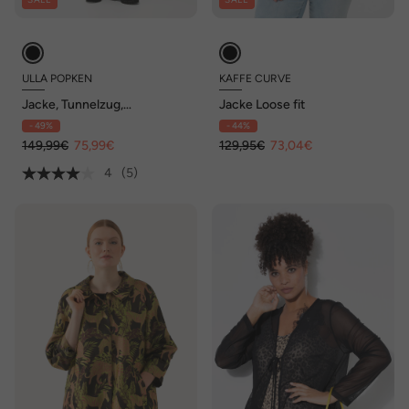
ULLA POPKEN
KAFFE CURVE
Jacke, Tunnelzug,
Jacke Loose fit
Stehkragen, 2-Wege-Zipper
- 49%
- 44%
149,99€
75,99€
129,95€
73,04€
4
(5)