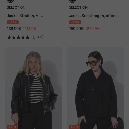
SELECTION
SELECTION
Jacke, Streifen, V-
Jacke, Schalkragen, offene
Ausschnitt, 3/4-Arm,
Form, Langarm
- 20%
- 20%
Hakenverschluss
139,99€
111,99€
159,99€
127,99€
5
(4)
SALE
SALE