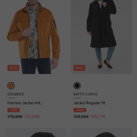
SALE
SALE
ENGBERS
KAFFE CURVE
Herren Jacke mit
Jacke Regular fit
eingelassener Kapuze ,
- 30%
- 22%
Dunkelorange
179,99€
125,99€
139,95€
109,17€