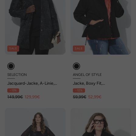
SALE
SALE
SELECTION
ANGEL OF STYLE
Jacquard-Jacke, A-Linie,
Jacke, Boxy Fit,
Reverskragen, Langarm
Baumwolltwill, Ziernieten
- 13%
- 12%
149,99€
129,99€
59,99€
52,99€