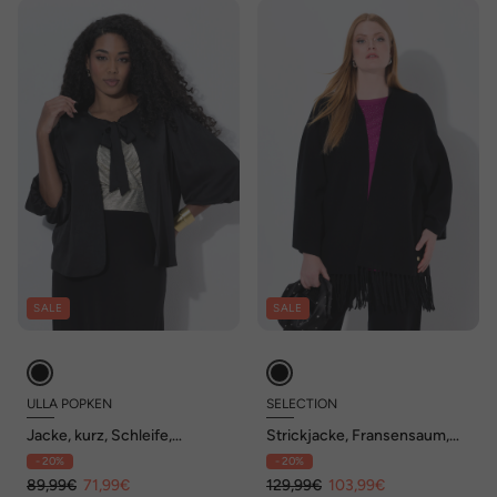
SALE
SALE
ULLA POPKEN
SELECTION
Jacke, kurz, Schleife,
Strickjacke, Fransensaum,
Rundhals, weiter 3/4-Arm
ohne Verschluss, Langarm
- 20%
- 20%
89,99€
71,99€
129,99€
103,99€