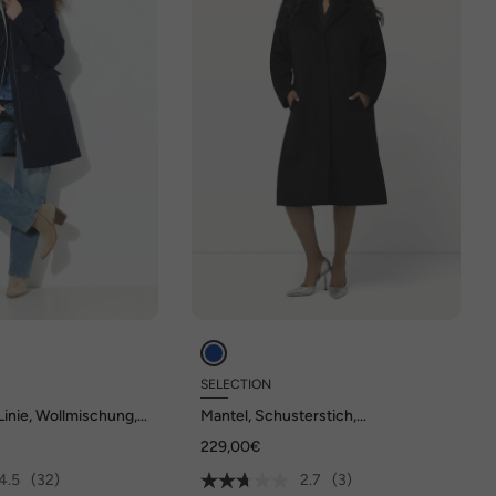
SELECTION
Linie, Wollmischung,
Mantel, Schusterstich,
lknöpfe
Reverskragen, Knopfleiste
229,00€
4.5
(32)
2.7
(3)