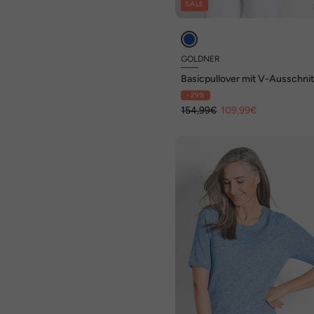
SALE
GOLDNER
Basicpullover mit V-Ausschnit
- 29%
154,99€
109,99€