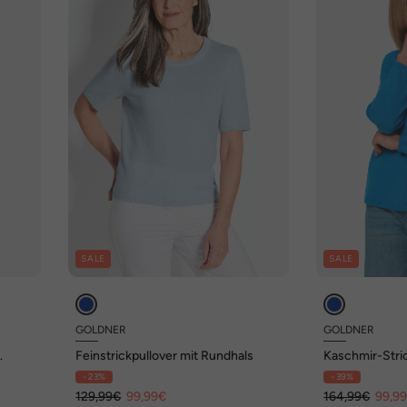
SALE
SALE
GOLDNER
GOLDNER
Feinstrickpullover mit Rundhals
Kaschmir-Stri
Ausschnitt
- 23%
- 39%
129,99€
99,99€
164,99€
99,9