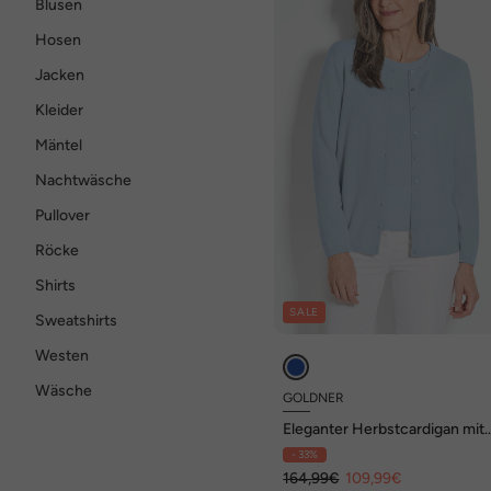
Blusen
Hosen
Jacken
Kleider
Mäntel
Nachtwäsche
Pullover
Röcke
Shirts
SALE
Sweatshirts
Westen
Wäsche
GOLDNER
Eleganter Herbstcardigan mit
Rundhals
- 33%
164,99€
109,99€