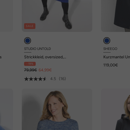
SALE
STUDIO UNTOLD
SHEEGO
ls
Strickkleid, oversized,
Kurzmantel U
Schmucknähte
- 19%
119,00€
79,99€
64,99€
4.5
(16)