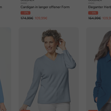
rm
Cardigan in langer offener Form
Eleganter Her
Rundhals
- 37%
- 33%
174,99€
109,99€
164,99€
109,