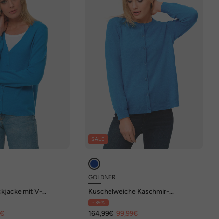
SALE
GOLDNER
ckjacke mit V-
Kuschelweiche Kaschmir-
Strickjacke mit Rundhals
- 39%
9€
164,99€
99,99€