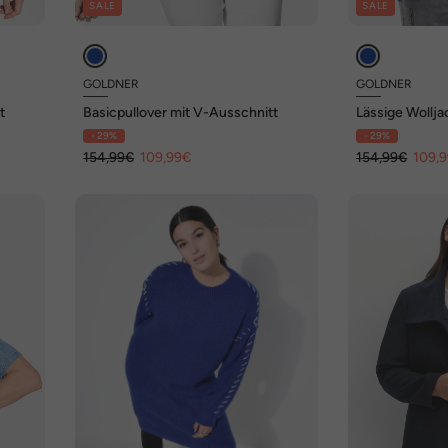
SALE
SALE
GOLDNER
GOLDNER
t
Basicpullover mit V-Ausschnitt
Lässige Wollj
- 29%
- 29%
154,99€
109,99€
154,99€
109,