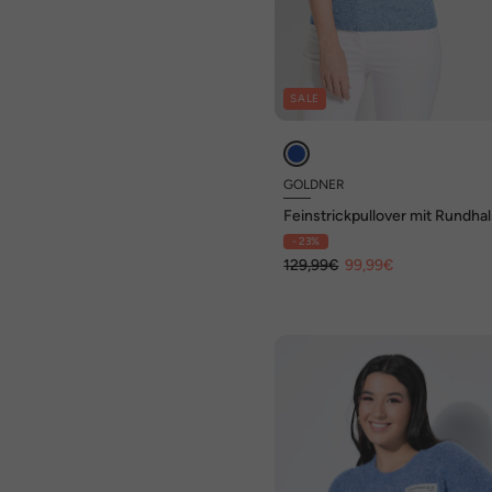
SALE
GOLDNER
Feinstrickpullover mit Rundha
- 23%
129,99€
99,99€