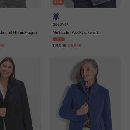
SALE
GOLDNER
acke mit Hemdkragen
Multicolor Woll-Jacke mit
Stehkragen
- 25%
99€
119,99€
89,99€