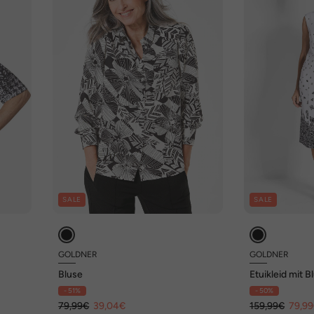
SALE
SALE
GOLDNER
GOLDNER
Bluse
Etuikleid mit B
Jerseyqualität
- 51%
- 50%
79,99€
39,04€
159,99€
79,9