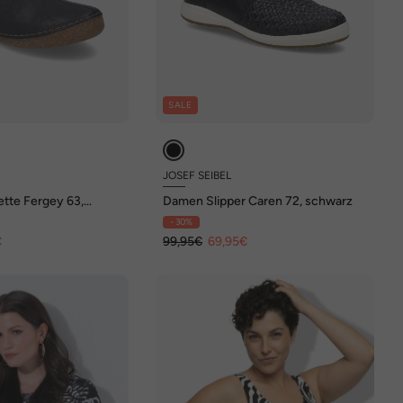
SALE
JOSEF SEIBEL
ette Fergey 63,
Damen Slipper Caren 72, schwarz
- 30%
€
99,95€
69,95€