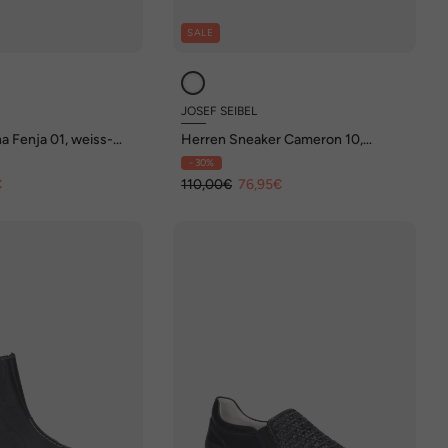
SALE
JOSEF SEIBEL
a Fenja 01, weiss-
Herren Sneaker Cameron 10,
weiss-schwarz
- 30%
€
110,00€
76,95€