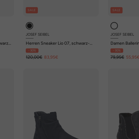
SALE
SALE
JOSEF SEIBEL
JOSEF SEIBEL
warz-
Herren Sneaker Lio 07, schwarz-
Damen Ballerin
weiss
schwarz
- 30%
- 30%
120,00€
83,95€
79,95€
55,95