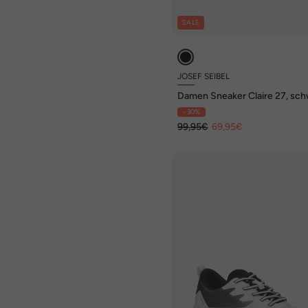
SALE
JOSEF SEIBEL
Damen Sneaker Claire 27, sch
weiss
- 30%
99,95€
69,95€