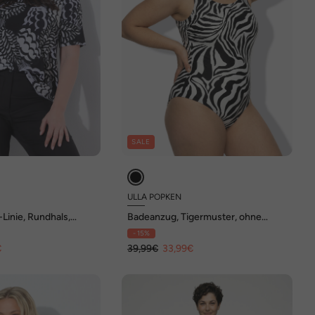
SALE
ULLA POPKEN
-Linie, Rundhals,
Badeanzug, Tigermuster, ohne
Softcups, Rundhals
- 15%
€
39,99€
33,99€