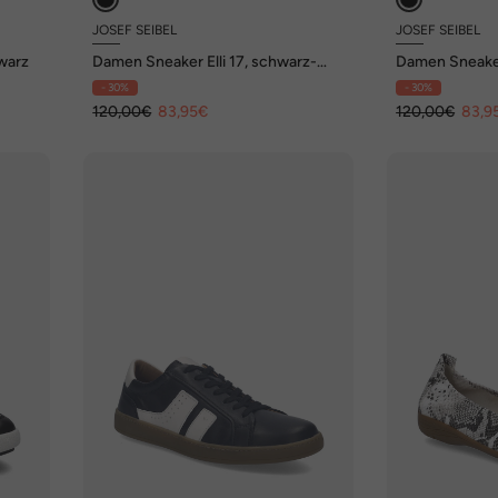
JOSEF SEIBEL
JOSEF SEIBEL
warz
Damen Sneaker Elli 17, schwarz-
Damen Sneaker
weiss
schwarz-weis
- 30%
- 30%
120,00€
83,95€
120,00€
83,9