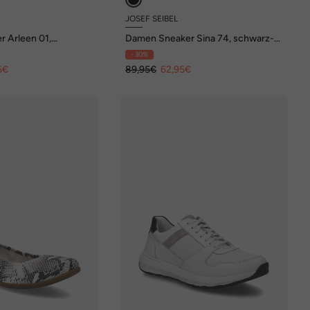
JOSEF SEIBEL
 Arleen 01,
Damen Sneaker Sina 74, schwarz-
s
weiss
- 30%
5€
89,95€
62,95€