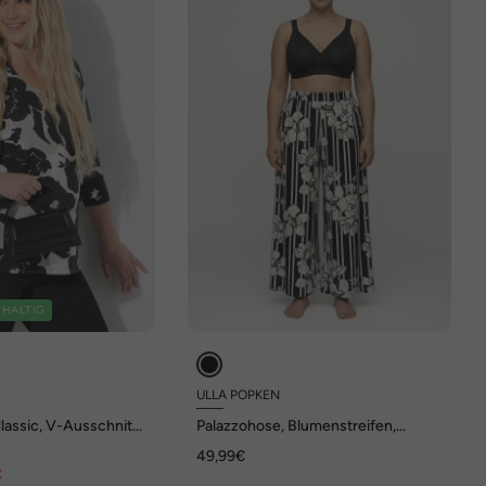
HALTIG
ULLA POPKEN
Classic, V-Ausschnitt,
Palazzohose, Blumenstreifen,
weites Bein, Elastikbund
49,99€
€