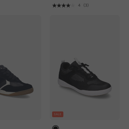
4
(3)
SALE