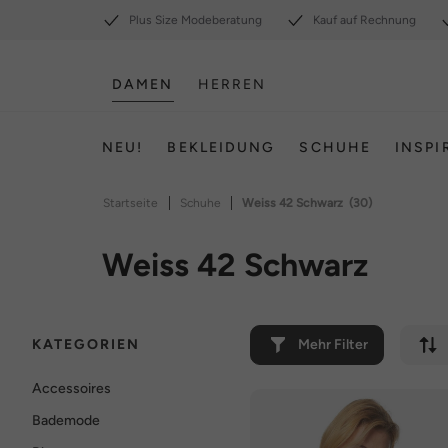
Plus Size Modeberatung
Kauf auf Rechnung
DAMEN
HERREN
NEU!
BEKLEIDUNG
SCHUHE
INSPI
|
|
Startseite
Schuhe
Weiss 42 Schwarz
(30)
Weiss 42 Schwarz
KATEGORIEN
Mehr Filter
Accessoires
Bademode