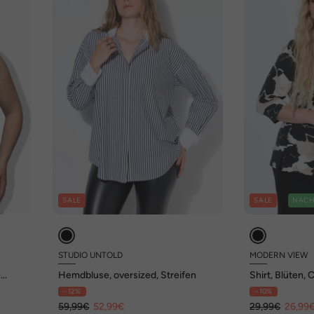
SALE
SALE
NACH
STUDIO UNTOLD
MODERN VIEW
e
Hemdbluse, oversized, Streifen
Shirt, Blüten, 
3/4-Arm
- 12%
- 10%
59,99€
52,99€
29,99€
26,99