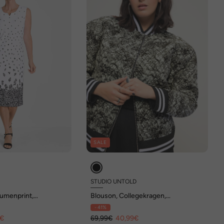
SALE
STUDIO UNTOLD
lumenprint,
Blouson, Collegekragen,
Rautenstepp, Print
- 41%
9€
69,99€
40,99€