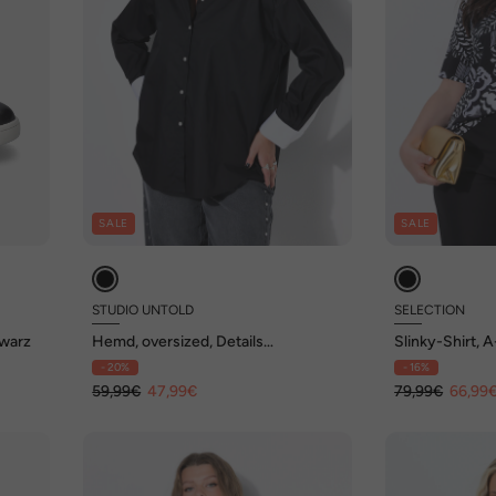
SALE
SALE
STUDIO UNTOLD
SELECTION
hwarz
Hemd, oversized, Details
Slinky-Shirt, A
kontrastfarbig
Halbarm
- 20%
- 16%
59,99€
47,99€
79,99€
66,99