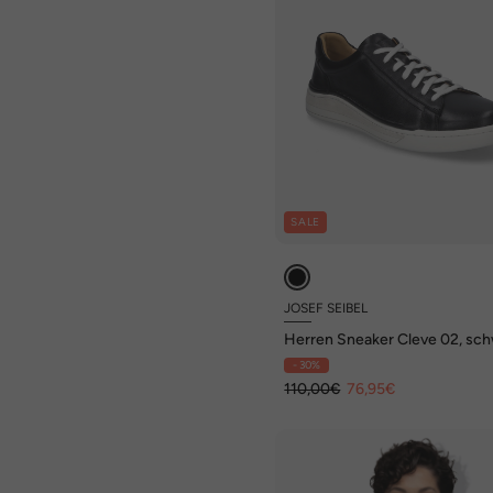
SALE
JOSEF SEIBEL
Herren Sneaker Cleve 02, sc
- 30%
110,00€
76,95€