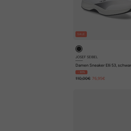
SALE
JOSEF SEIBEL
Damen Sneaker Elli 53, schwa
kombi
- 30%
110,00€
76,95€