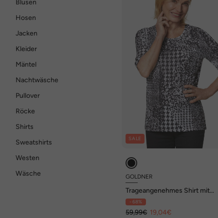
Blusen
Hosen
Jacken
Kleider
Mäntel
Nachtwäsche
Pullover
Röcke
Shirts
SALE
Sweatshirts
Westen
Wäsche
GOLDNER
Trageangenehmes Shirt mit
individuellem Druck
- 68%
59,99€
19,04€