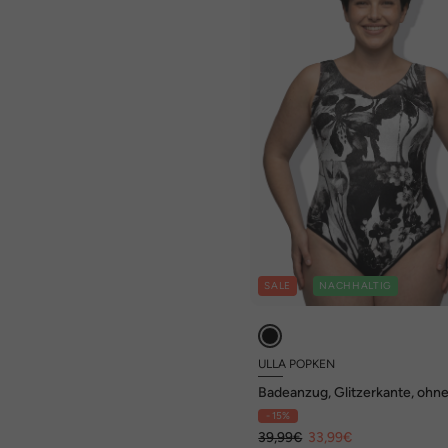
SALE
NACHHALTIG
ULLA POPKEN
Badeanzug, Glitzerkante, ohn
Softcups, V-Ausschnitt
- 15%
39,99€
33,99€