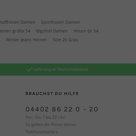
Stoffhosen Damen
Sporthosen Damen
damen größe 54
Bigshirt Damen
Hosen Gr 54
u
Winter Jeans Herren
Size 26 Grau
Lieferung an Wunschadresse
BRAUCHST DU HILFE
04402 86 22 0 - 20
Mo - So: 7 bis 22 Uhr
Es gelten die Preise deines
Telefonanbieters.