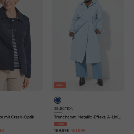
SALE
SELECTION
e mit Crash-Optik
Trenchcoat, Metallic-Effekt, A-Linie,
Hemdkragen, Gürtel
- 20%
9€
189,99€
151,99€