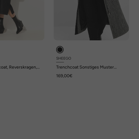
SHEEGO
oat, Reverskragen,
Trenchcoat Sonstiges Muster
lreihig
Stehkragen
169,00€