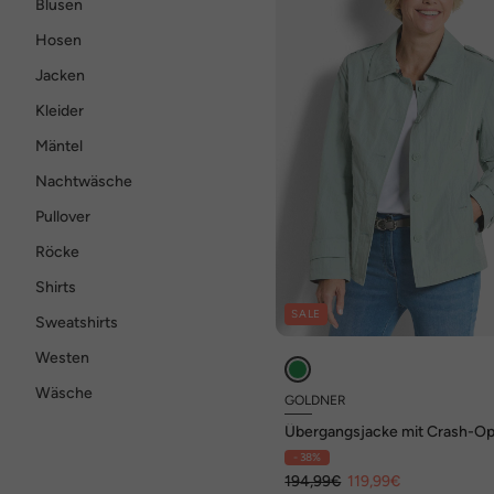
Blusen
Hosen
Jacken
Kleider
Mäntel
Nachtwäsche
Pullover
Röcke
Shirts
SALE
Sweatshirts
Westen
Wäsche
GOLDNER
Übergangsjacke mit Crash-Op
- 38%
194,99€
119,99€