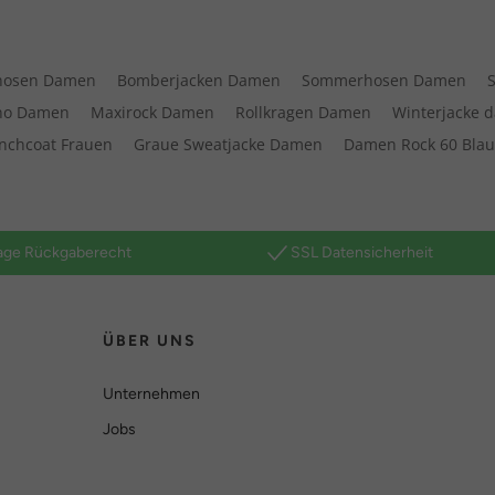
hosen Damen
Bomberjacken Damen
Sommerhosen Damen
no Damen
Maxirock Damen
Rollkragen Damen
Winterjacke 
nchcoat Frauen
Graue Sweatjacke Damen
Damen Rock 60 Bla
age Rückgaberecht
SSL Datensicherheit
ÜBER UNS
Unternehmen
Jobs