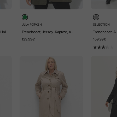
ULLA POPKEN
SELECTION
inie,
Trenchcoat, Jersey-Kapuze, A-
Trenchcoat, A
Linie, Streifenfutter
Gürtel, Satinfu
129,99€
169,99€