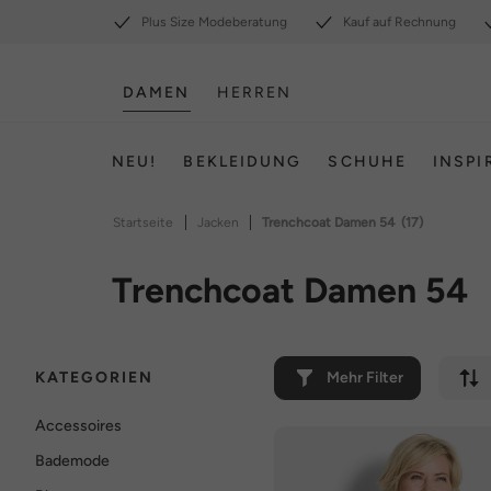
Plus Size Modeberatung
Kauf auf Rechnung
DAMEN
HERREN
NEU!
BEKLEIDUNG
SCHUHE
INSPI
|
|
Startseite
Jacken
Trenchcoat Damen 54
(17)
Trenchcoat Damen 54
KATEGORIEN
Mehr Filter
Accessoires
Bademode