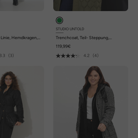
STUDIO UNTOLD
-Linie, Hemdkragen,
Trenchcoat, Teil- Steppung,
tter
wattiert, Bindegürtel
119,99€
3.3
(3)
4.2
(4)