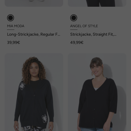
MIA MODA
ANGEL OF STYLE
Long-Strickjacke, Regular Fit,
Strickjacke, Straight Fit,
V-Ausschnitt
Ajourstrick, Halbarm, Angel
39,99€
49,99€
of Style x MIAMODA