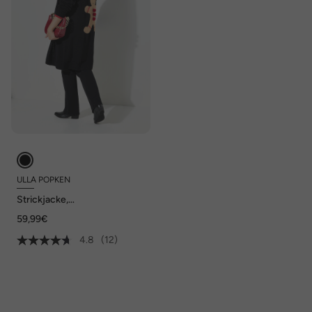
ULLA POPKEN
Strickjacke,
Lebkuchenmann, offene
59,99€
Jacke, V-Ausschnitt
4.8
(12)