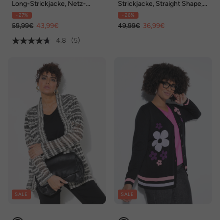
Long-Strickjacke, Netz-
Strickjacke, Straight Shape,
Optik, offene Form, V-
Strick mit Lochmuster
- 27%
- 26%
Ausschnitt
59,99€
43,99€
49,99€
36,99€
4.8
(5)
SALE
SALE