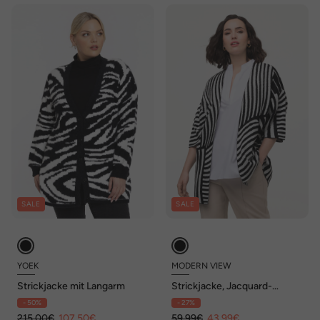
SALE
SALE
YOEK
MODERN VIEW
Strickjacke mit Langarm
Strickjacke, Jacquard-
Feinstrick, Stehkragen,
- 50%
- 27%
Halbarm
215,00€
107,50€
59,99€
43,99€