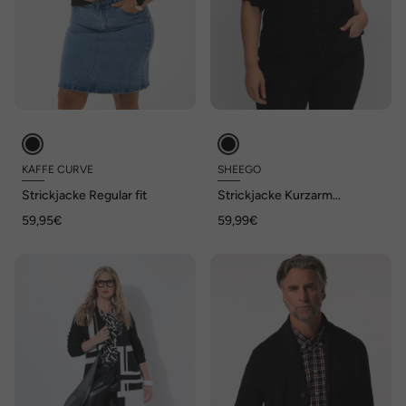
KAFFE CURVE
SHEEGO
Strickjacke Regular fit
Strickjacke Kurzarm
Grobstrick, Ajour Ohne
59,95€
59,99€
Kragen