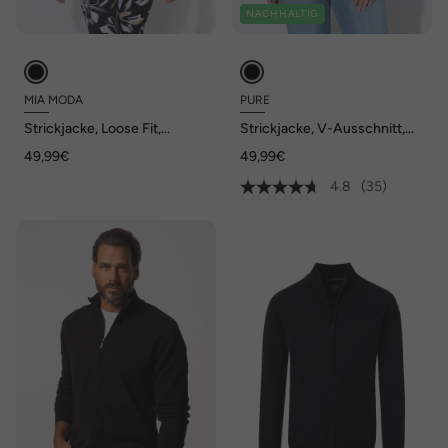
NACHHALTIG
MIA MODA
PURE
Strickjacke, Loose Fit,
Strickjacke, V-Ausschnitt,
Blüten-Stickereien
3/4-Arm, Biobaumwolle
49,99€
49,99€
4.8
(35)