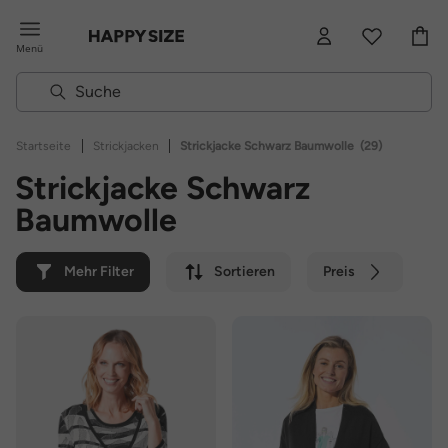
Menü
|
|
Startseite
Strickjacken
Strickjacke Schwarz Baumwolle
(29)
Strickjacke Schwarz
Baumwolle
Mehr Filter
Sortieren
Preis
Farbe
Marke
Nachhaltig