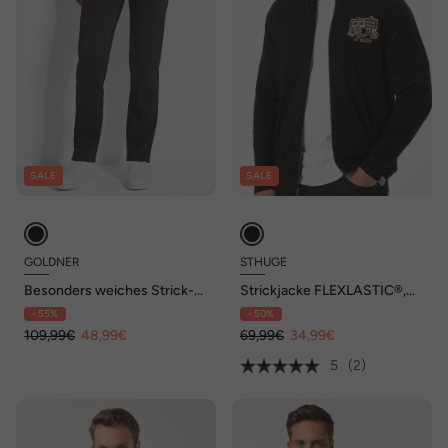
SALE
SALE
GOLDNER
STHUGE
Besonders weiches Strick-
Strickjacke FLEXLASTIC®,
Twinset
Stehkragen, Rückenmotiv,
- 55%
- 50%
bis 8 XL
109,99€
48,99€
69,99€
34,99€
5
(2)