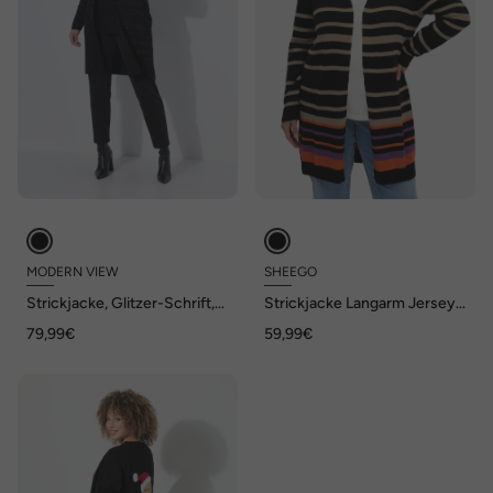
MODERN VIEW
SHEEGO
Strickjacke, Glitzer-Schrift,
Strickjacke Langarm Jersey
Stehkragen, Langarm
Sonstiges Muster Ohne
79,99€
59,99€
Kragen