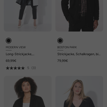
MODERN VIEW
BOSTON PARK
Long-Strickjacke,
Strickjacke, Schalkragen, bis
Jacquardstrick, V-
84/86
69,99€
79,99€
Ausschnitt, Langarm
5
(3)