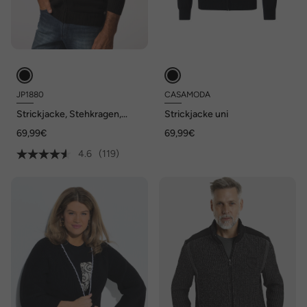
JP1880
CASAMODA
Strickjacke, Stehkragen,
Strickjacke uni
Rippbündchen
69,99€
69,99€
4.6
(119)