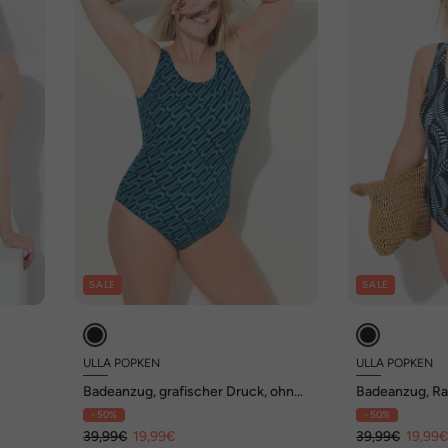
SALE
SALE
ULLA POPKEN
ULLA POPKEN
Badeanzug, grafischer Druck, ohne
Badeanzug, Ra
Softcups, Rundhals
Rundhals
- 50%
- 50%
39,99€
19,99€
39,99€
19,99