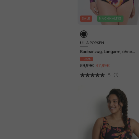
SALE
NACHHALTIG
ULLA POPKEN
Badeanzug, Langarm, ohne
Softcups, Zipper, recycelt
- 20%
59,99€
47,99€
5
(1)