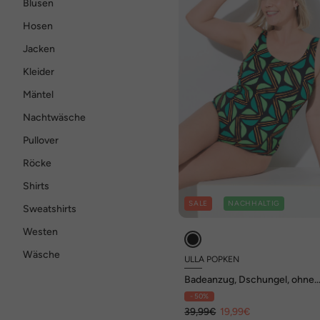
Blusen
Hosen
Jacken
Kleider
Mäntel
Nachtwäsche
Pullover
Röcke
Shirts
SALE
NACHHALTIG
Sweatshirts
Westen
Wäsche
ULLA POPKEN
Badeanzug, Dschungel, ohne
Softcups, Rundhals
- 50%
39,99€
19,99€