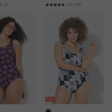
5
(1)
4.9
(15)
SALE