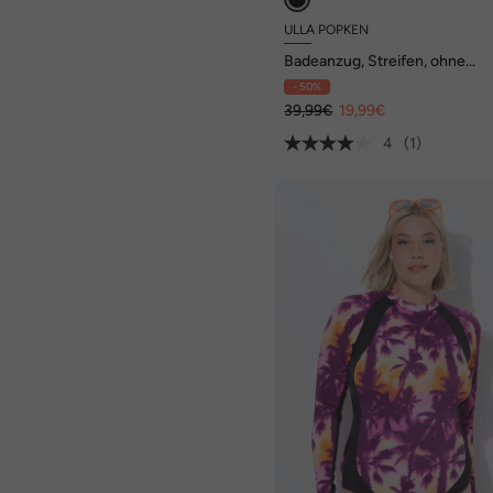
ULLA POPKEN
Badeanzug, Streifen, ohne
Softcups, Rundhals
- 50%
39,99€
19,99€
4
(1)