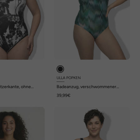
ULLA POPKEN
itzerkante, ohne
Badeanzug, verschwommener
usschnitt
Druck, ohne Softcups
39,99€