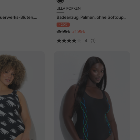
ULLA POPKEN
uerwerks-Blüten,
Badeanzug, Palmen, ohne Softcups,
s
Rundhals
- 20%
€
39,99€
31,99€
4
(1)