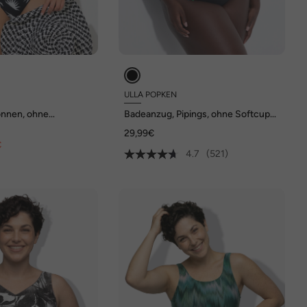
ULLA POPKEN
onnen, ohne
Badeanzug, Pipings, ohne Softcups,
dhals
Unterbrustband
29,99€
€
4.7
(521)