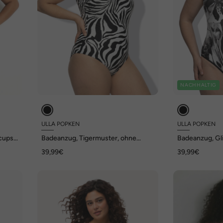
NACHHALTIG
ULLA POPKEN
ULLA POPKEN
cups,
Badeanzug, Tigermuster, ohne
Badeanzug, Gl
Softcups, Rundhals
Softcups, V-A
39,99€
39,99€