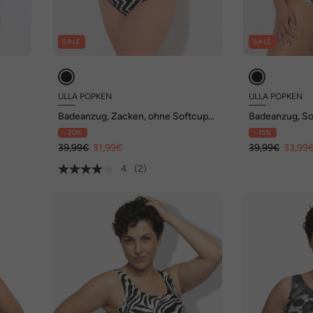
SALE
SALE
ULLA POPKEN
ULLA POPKEN
Badeanzug, Zacken, ohne Softcups,
Badeanzug, S
Rundhals
Softcups, Run
- 20%
- 15%
39,99€
31,99€
39,99€
33,99
4
(2)