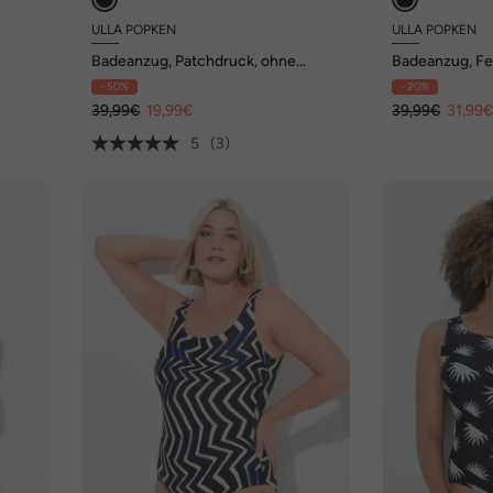
ULLA POPKEN
ULLA POPKEN
Badeanzug, Patchdruck, ohne
Badeanzug, Fe
Softcups, Unterbrustband
ohne Softcup
- 50%
- 20%
39,99€
19,99€
39,99€
31,99
5
(3)