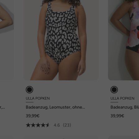
ULLA POPKEN
ULLA POPKEN
r,
Badeanzug, Leomuster, ohne
Badeanzug, Bl
Softcups, Rundhals
Unterbrustba
39,99€
39,99€
4.6
(23)