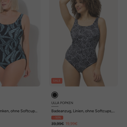
SALE
ULLA POPKEN
nken, ohne Softcups,
Badeanzug, Linien, ohne Softcups,
Unterbrustband
- 50%
€
39,99€
19,99€