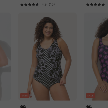
4.9
(16)
SALE
SALE