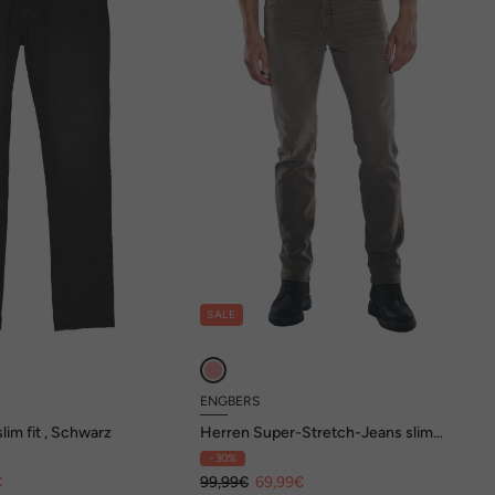
SALE
ENGBERS
lim fit , Schwarz
Herren Super-Stretch-Jeans slim
fit , Hellbraun
- 30%
€
99,99€
69,99€