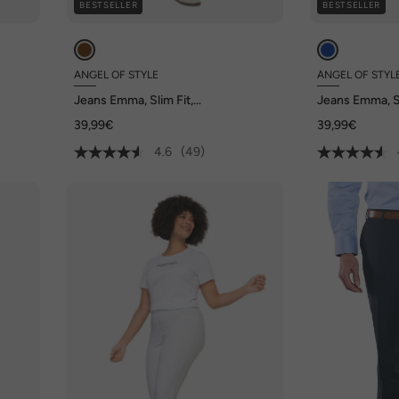
BESTSELLER
BESTSELLER
ANGEL OF STYLE
ANGEL OF STYL
Jeans Emma, Slim Fit,
Jeans Emma, Sl
Stretchkomfort, 5-Pocket
Stretchkomfor
39,99€
39,99€
4.6
(49)