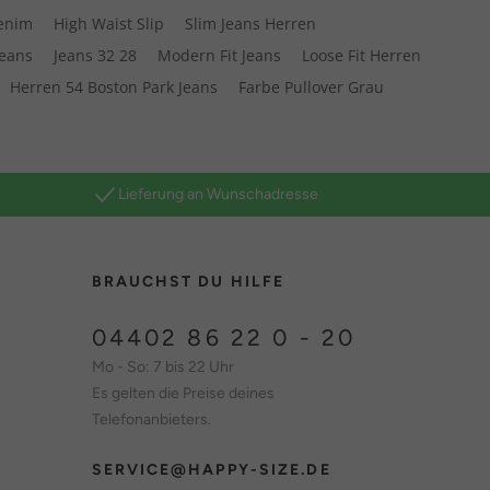
Denim
High Waist Slip
Slim Jeans Herren
Jeans
Jeans 32 28
Modern Fit Jeans
Loose Fit Herren
Herren 54 Boston Park Jeans
Farbe Pullover Grau
Lieferung an Wunschadresse
BRAUCHST DU HILFE
04402 86 22 0 - 20
Mo - So: 7 bis 22 Uhr
Es gelten die Preise deines
Telefonanbieters.
SERVICE@HAPPY-SIZE.DE