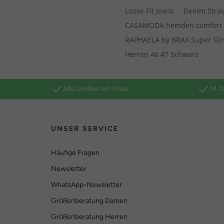
Loose Fit Jeans
Denim Straig
CASAMODA hemden comfort f
RAPHAELA by BRAX Super Sli
Herren 46 47 Schwarz
Alle Größen ein Preis
14 T
UNSER SERVICE
Häufige Fragen
Newsletter
WhatsApp-Newsletter
Größenberatung Damen
Größenberatung Herren