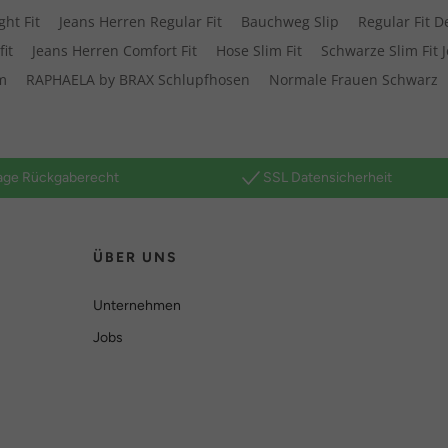
ht Fit
Jeans Herren Regular Fit
Bauchweg Slip
Regular Fit 
it
Jeans Herren Comfort Fit
Hose Slim Fit
Schwarze Slim Fit 
m
RAPHAELA by BRAX Schlupfhosen
Normale Frauen Schwarz
age Rückgaberecht
SSL Datensicherheit
ÜBER UNS
Unternehmen
Jobs