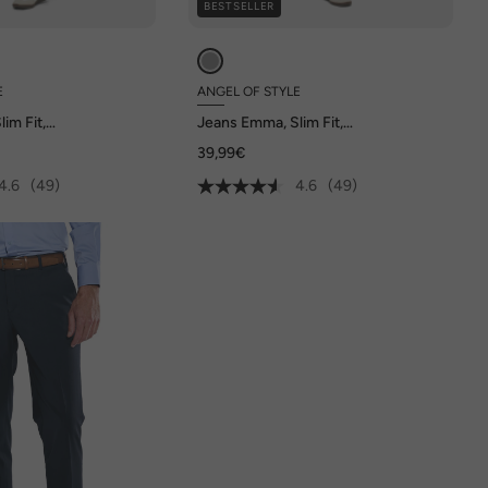
BESTSELLER
E
ANGEL OF STYLE
im Fit,
Jeans Emma, Slim Fit,
t, 5-Pocket
Stretchkomfort, 5-Pocket
39,99€
4.6
(49)
4.6
(49)