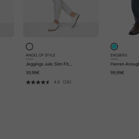
ANGEL OF STYLE
ENGBERS
Jeggings Jule, Slim Fit,
Herren Anzugh
Washeffekte, Elastikbund
Favorite , Saph
39,99€
99,99€
4.6
(28)