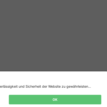
Newsletter
Jetzt
anmelden
und 15%
Rabatt sichern! 👈
Zur Anmeldung