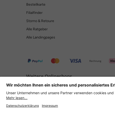
Bestellkarte
Filialfinder
Storno & Retoure
Alle Ratgeber
Alle Landingpages
Rechnung
Weitere Onlineshops
Deutschland
Datenschutz
AGB
Widerrufsrecht
Lieferbeding