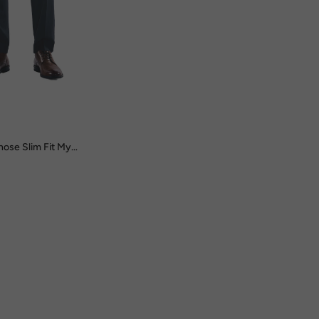
ose Slim Fit My
irblau