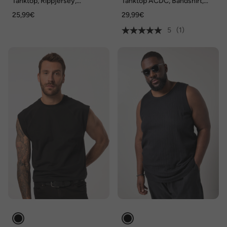
Tanktop, Rippjersey,
Tanktop ACDC, Bandshirt,
Brustprint, Vintage, bis 8 XL
Rundhals, bis 8 XL
25,99€
29,99€
5
(1)