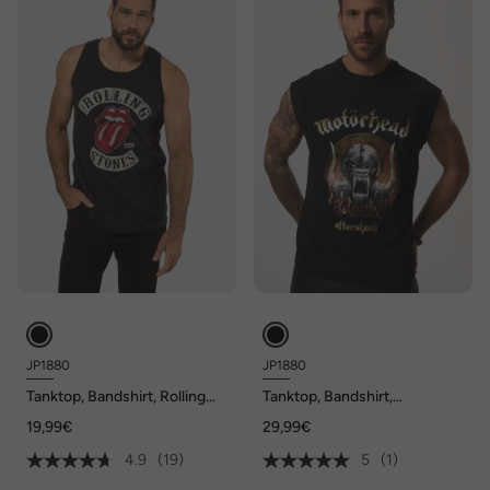
JP1880
JP1880
Tanktop, Bandshirt, Rolling
Tanktop, Bandshirt,
Stones
Motörhead, bis 8 XL
19,99€
29,99€
4.9
(19)
5
(1)