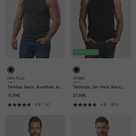
NACHHALTIG
MEN PLUS
JP1880
Tanktop, Basic, Rundhals, bis
Tanktops, 2er-Pack, Basic,
8 XL
ärmellos, bis 8 XL
15,99€
27,99€
4.8
(4)
4.8
(43)