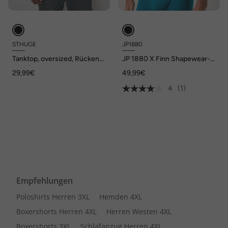
STHUGE
JP1880
Tanktop, oversized, Rücken-
JP 1880 X Finn Shapewear-
Print, Vintage Look, bis 8 XL
Unterhemd, Tanktop, bis 8 XL
29,99€
49,99€
4
(1)
Empfehlungen
Poloshirts Herren 3XL
Hemden 4XL
Boxershorts Herren 4XL
Herren Westen 4XL
Boxershorts 3XL
Schlafanzug Herren 4XL