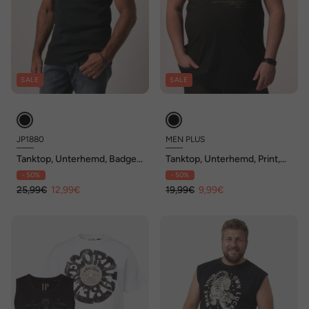
SALE
SALE
JP1880
MEN PLUS
Tanktop, Unterhemd, Badge,
Tanktop, Unterhemd, Print,
bis 8 XL
Rundhals, bis 8 XL
- 50%
- 50%
25,99€
12,99€
19,99€
9,99€