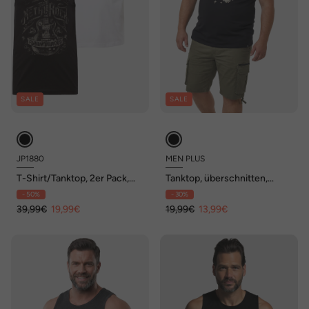
SALE
SALE
JP1880
MEN PLUS
T-Shirt/Tanktop, 2er Pack,
Tanktop, überschnitten,
Brustprint, bis 8 XL
Brustprint, bis 8 XL
- 50%
- 30%
39,99€
19,99€
19,99€
13,99€