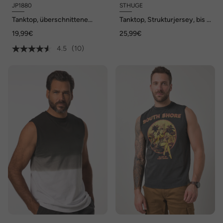
JP1880
STHUGE
Tanktop, überschnittene
Tanktop, Strukturjersey, bis 8
Schultern, Rundhals, bis 8 XL
XL
19,99€
25,99€
4.5
(10)