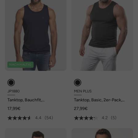
NACHHALTIG
JP1880
MEN PLUS
Tanktop, Bauchfit,
Tanktop, Basic, 2er-Pack,
Spezialschnitt, bis 8XL
Rundhals, bis 8 XL
17,99€
27,99€
4.4
(54)
4.2
(5)