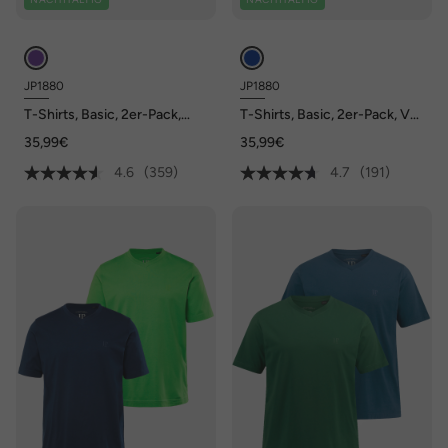
JP1880
JP1880
T-Shirts, Basic, 2er-Pack,
T-Shirts, Basic, 2er-Pack, V-
Rundhals, bis 8XL
Ausschnitt, Halbarm, bis 8 XL
35,99€
35,99€
4.6
(359)
4.7
(191)