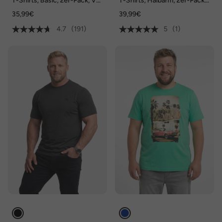
T-Shirts, Basic, 2er-Pack, V-
T-Shirts, Halbarm, 2er-Pack,
Ausschnitt, Halbarm, bis 8 XL
Brustprint, bis 8 XL
35,99€
39,99€
4.7
(191)
5
(1)