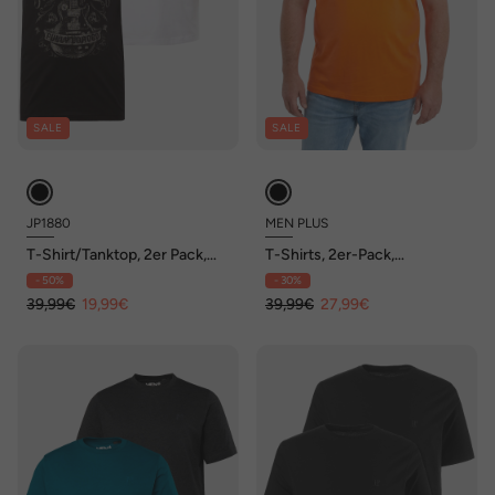
SALE
SALE
JP1880
MEN PLUS
T-Shirt/Tanktop, 2er Pack,
T-Shirts, 2er-Pack,
Brustprint, bis 8 XL
Brustprint, Halbarm,
- 50%
- 30%
Rundhals, bis 8 XL
39,99€
19,99€
39,99€
27,99€