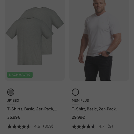
NACHHALTIG
JP1880
MEN PLUS
T-Shirts, Basic, 2er-Pack,
T-Shirt, Basic, 2er-Pack,
Rundhals, bis 8XL
Halbarm, V-Ausschnitt, bis 8
35,99€
29,99€
XL
4.6
(359)
4.7
(9)