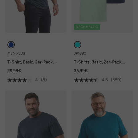
NACHHALTIG
MEN PLUS
JP1880
T-Shirt, Basic, 2er-Pack,
T-Shirts, Basic, 2er-Pack,
Halbarm, Rundhals, bis 8 XL
Rundhals, bis 8XL
29,99€
35,99€
4
(8)
4.6
(359)