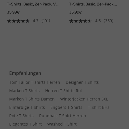
T-Shirts, Basic, 2er-Pack, V-
T-Shirts, Basic, 2er-Pack,
Ausschnitt, Halbarm, bis 8 XL
Rundhals, bis 8XL
35,99€
35,99€
4.7
(191)
4.6
(359)
Empfehlungen
Tom Tailor T-shirts Herren
Designer T Shirts
Marken T Shirts
Herren T Shirts Rot
Marken T Shirts Damen
Winterjacken Herren 5XL
Einfarbige T Shirts
Engbers T-Shirts
T-Shirt BHs
Rote T Shirts
Rundhals T Shirt Herren
Elegantes T Shirt
Washed T Shirt