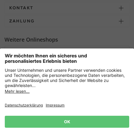
KONTAKT
ZAHLUNG
Weitere Onlineshops
Deutschland
Sicher einkaufen mit
Newsletter
Datenschutz
AGB
Widerrufsrecht
Lieferbedingungen
Jetzt
anmelden
und 15%
Impressum
Rabatt sichern! 👈