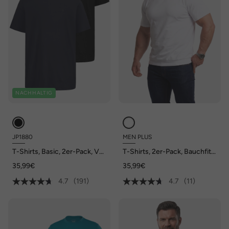
NACHHALTIG
JP1880
MEN PLUS
T-Shirts, Basic, 2er-Pack, V-
T-Shirts, 2er-Pack, Bauchfit,
Ausschnitt, Halbarm, bis 8 XL
Basic, Halbarm, bis 10 XL
35,99€
35,99€
4.7
(191)
4.7
(11)