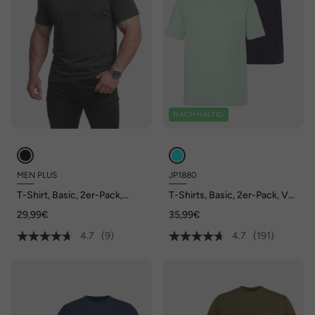
NACHHALTIG
MEN PLUS
JP1880
T-Shirt, Basic, 2er-Pack,
T-Shirts, Basic, 2er-Pack, V-
Halbarm, V-Ausschnitt, bis 8
Ausschnitt, Halbarm, bis 8 XL
29,99€
35,99€
XL
4.7
(9)
4.7
(191)