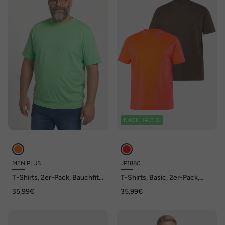
NACHHALTIG
MEN PLUS
JP1880
T-Shirts, 2er-Pack, Bauchfit,
T-Shirts, Basic, 2er-Pack,
Basic, Halbarm, bis 10 XL
Rundhals, bis 8XL
35,99€
35,99€