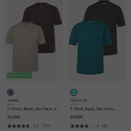
NACHHALTIG
JP1880
MEN PLUS
T-Shirts, Basic, 2er-Pack, V-
T-Shirt, Basic, 2er-Pack,
Ausschnitt, Halbarm, bis 8 XL
Halbarm, Rundhals, bis 8 XL
35,99€
29,99€
4.7
(191)
4
(8)