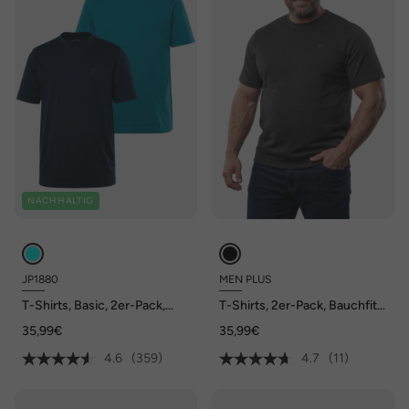
NACHHALTIG
JP1880
MEN PLUS
T-Shirts, Basic, 2er-Pack,
T-Shirts, 2er-Pack, Bauchfit,
Rundhals, bis 8XL
Basic, Halbarm, bis 10 XL
35,99€
35,99€
4.6
(359)
4.7
(11)