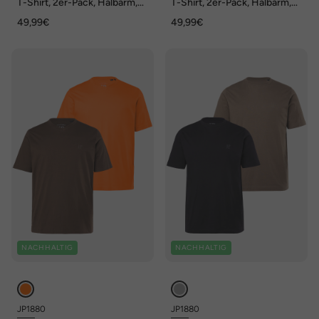
T-Shirt, 2er-Pack, Halbarm,
T-Shirt, 2er-Pack, Halbarm,
Brustprint, bis 8 XL
Brustprint, bis 8 XL
49,99€
49,99€
NACHHALTIG
NACHHALTIG
JP1880
JP1880