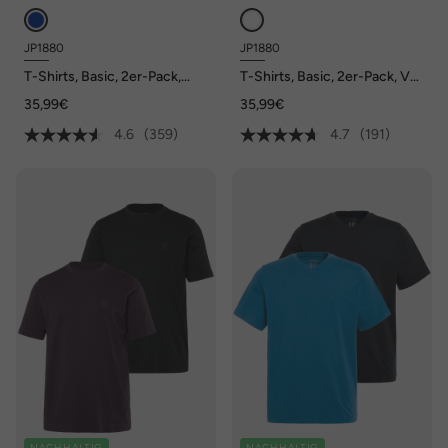
JP1880
JP1880
T-Shirts, Basic, 2er-Pack,
T-Shirts, Basic, 2er-Pack, V-
Rundhals, bis 8XL
Ausschnitt, Halbarm, bis 8 XL
35,99€
35,99€
4.6
(359)
4.7
(191)
NACHHALTIG
NACHHALTIG