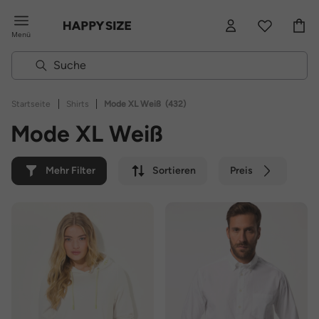
Menü
|
|
Startseite
Shirts
Mode XL Weiß
(432)
Mode XL Weiß
Mehr Filter
Sortieren
Preis
Farbe
Marke
Nachhaltig