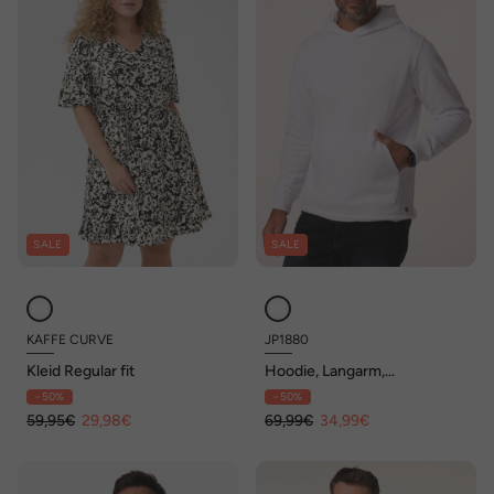
SALE
SALE
KAFFE CURVE
JP1880
Kleid Regular fit
Hoodie, Langarm,
Flammjersey, Kapuze, bis 8
- 50%
- 50%
XL
59,95€
29,98€
69,99€
34,99€