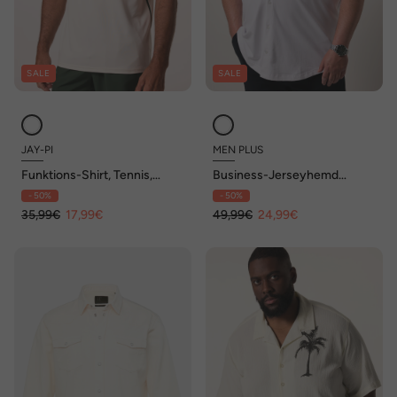
SALE
SALE
JAY-PI
MEN PLUS
Funktions-Shirt, Tennis,
Business-Jerseyhemd
Halbarm, Kontraststreifen,
FLEXLASTIC®, Halbarm,
- 50%
- 50%
QuickDry, bis 7 XL
Kentkragen, Modern Fit, bis 8
35,99€
17,99€
XL
49,99€
24,99€