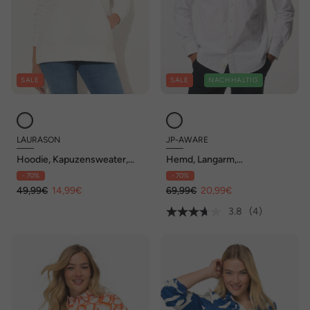
SALE
SALE
NACHHALTIG
LAURASON
JP-AWARE
Hoodie, Kapuzensweater,
Hemd, Langarm,
Rückenprint,
Buttondown-Kragen, GOTS
- 70%
- 70%
Einschubtaschen
zertifizierte Biobaumwolle
49,99€
14,99€
69,99€
20,99€
3.8
(4)