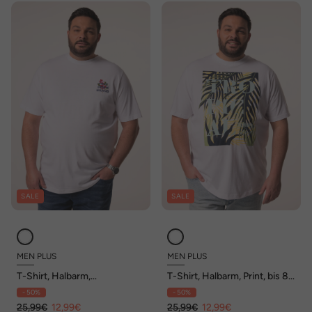
SALE
SALE
MEN PLUS
MEN PLUS
T-Shirt, Halbarm,
T-Shirt, Halbarm, Print, bis 8
Rückenprint, bis 8 XL
XL
- 50%
- 50%
25,99€
12,99€
25,99€
12,99€