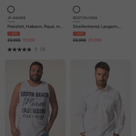
JP-AWARE
BOSTON PARK
Poloshirt, Halbarm, Piqué, mit
Streifenhemd, Langarm,
OCS-zertifizierter
Buttondown-Kragen,
- 50%
- 50%
Biobaumwolle
Comfort Fit, bis 8 XL
39,99€
19,99€
59,99€
29,99€
5
(3)