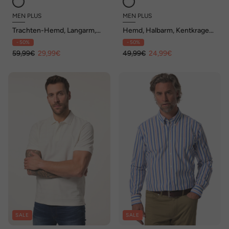
MEN PLUS
MEN PLUS
Trachten-Hemd, Langarm,
Hemd, Halbarm, Kentkragen,
Jersey, Kentkragen, Modern
Print, Comfort Fit, bis 8 XL
- 50%
- 50%
Fit, bis 8 XL
59,99€
29,99€
49,99€
24,99€
SALE
SALE