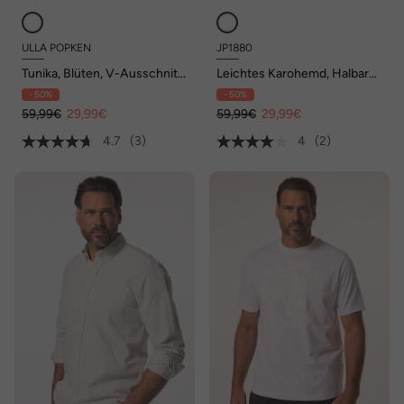
ULLA POPKEN
JP1880
Tunika, Blüten, V-Ausschnitt,
Leichtes Karohemd, Halbarm,
Schnürung, Halbarm
Buttondown-Kragen, Modern
- 50%
- 50%
Fit, bis 8 XL
59,99€
29,99€
59,99€
29,99€
4.7
(3)
4
(2)