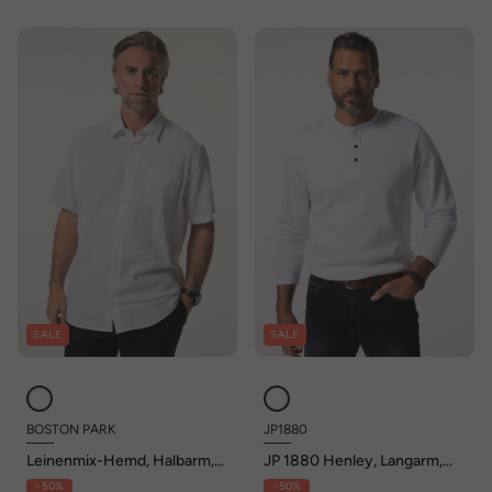
SALE
SALE
BOSTON PARK
JP1880
Leinenmix-Hemd, Halbarm,
JP 1880 Henley, Langarm,
Streifen, Kentkragen,
Piqué, bis 8 XL
- 50%
- 50%