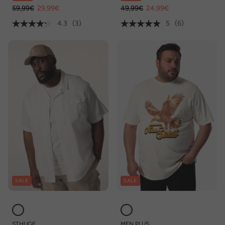
Comfort Fit, bis 8 XL
59,99€
29,99€
49,99€
24,99€
4.3
(3)
5
(6)
SALE
SALE
STHUGE
MEN PLUS