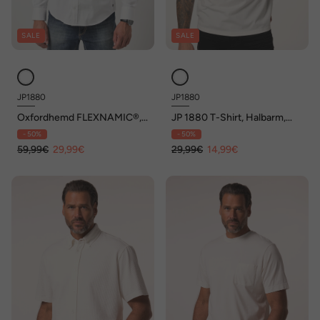
SALE
SALE
JP1880
JP1880
Oxfordhemd FLEXNAMIC®,
JP 1880 T-Shirt, Halbarm,
Langarm, Buttondown-
Brustprint, bis 8 XL
- 50%
- 50%
Kragen, Modern Fit, bis 8 XL
59,99€
29,99€
29,99€
14,99€