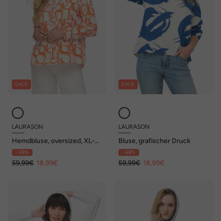
SALE
SALE
LAURASON
LAURASON
Hemdbluse, oversized, XL-
Bluse, grafischer Druck
Writing-Print, Langarm,
- 68%
- 68%
OEKO-TEX
59,99€
18,99€
59,99€
18,99€