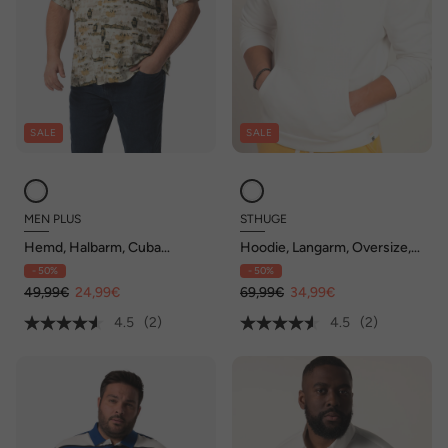
SALE
SALE
MEN PLUS
STHUGE
Hemd, Halbarm, Cuba
Hoodie, Langarm, Oversize,
Kragen, kastiger Fit,
Kapuze, Rückenprint, bis 8
- 50%
- 50%
Alloverprint, bis 8 XL
XL
49,99€
24,99€
69,99€
34,99€
4.5
(2)
4.5
(2)