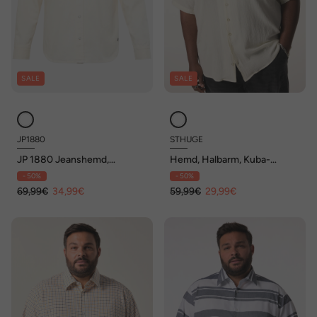
SALE
SALE
JP1880
STHUGE
JP 1880 Jeanshemd,
Hemd, Halbarm, Kuba-
Langarm, Kentkragen,
Kragen, Palmenmotiv,
- 50%
- 50%
Modern Fit, bis 8 XL
kastiger Fit, bis 8 XL
69,99€
34,99€
59,99€
29,99€