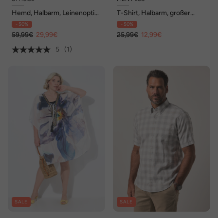
Hemd, Halbarm, Leinenoptik,
T-Shirt, Halbarm, großer
Kubakragen, kastiger Fit, bis
Print, Rundhals, bis 8 XL
- 50%
- 50%
8 XL
59,99€
29,99€
25,99€
12,99€
5
(1)
SALE
SALE