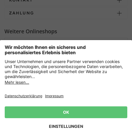
KONTAKT
ZAHLUNG
Weitere Onlineshops
Deutschland
Sicher einkaufen mit
Newsletter
Datenschutz
AGB
Widerrufsrecht
Lieferbedingungen
Jetzt
anmelden
und 15%
Impressum
Rabatt sichern! 👈
Zur Anmeldung