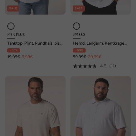
SALE
SALE
MEN PLUS
JP1880
Tanktop, Print, Rundhals, bis
Hemd, Langarm, Kentkragen,
8 XL
Modern Fit, bis 8 XL, Tall
- 50%
- 50%
19,99€
9,99€
59,99€
29,99€
4.9
(11)