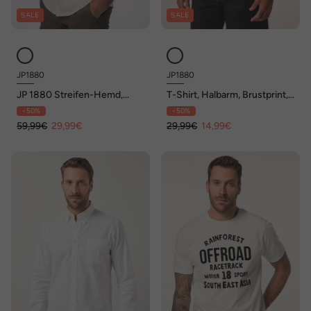
SALE
SALE
JP1880
JP1880
JP 1880 Streifen-Hemd,
T-Shirt, Halbarm, Brustprint,
Langarm, Buttondown-
bis 8 XL
- 50%
- 50%
Kragen, Modern Fit, bis 8 XL
59,99€
29,99€
29,99€
14,99€