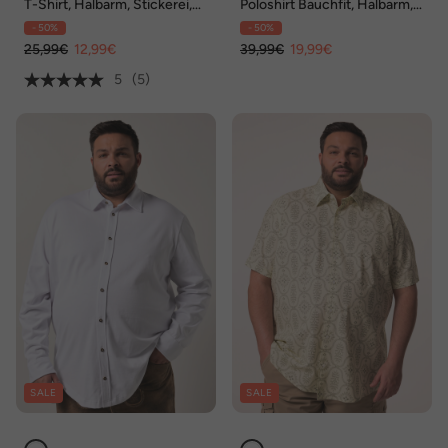
T-Shirt, Halbarm, Stickerei,
Poloshirt Bauchfit, Halbarm,
GOTS zertifizierte
Piqué, Prints, bis 8 XL
- 50%
- 50%
Biobaumwolle
25,99€
12,99€
39,99€
19,99€
5
(5)
SALE
SALE