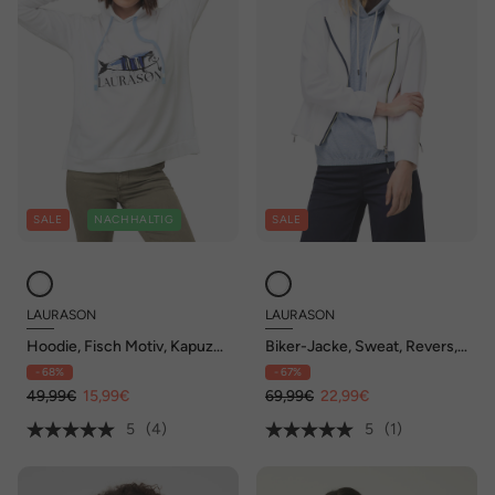
SALE
NACHHALTIG
SALE
LAURASON
LAURASON
Hoodie, Fisch Motiv, Kapuze,
Biker-Jacke, Sweat, Revers,
Langarm
Zipper, Langarm
- 68%
- 67%
49,99€
15,99€
69,99€
22,99€
5
(4)
5
(1)