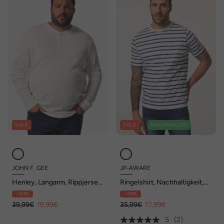
SALE
SALE
NACHHALTIG
JOHN F. GEE
JP-AWARE
Henley, Langarm, Rippjersey,
Ringelshirt, Nachhaltigkeit,
bis 8 XL
Halbarm, OCS-zertifizierte
- 50%
- 50%
Biobaumwolle
39,99€
19,99€
35,99€
17,99€
5
(2)