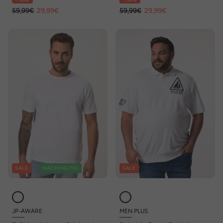
8 XL
Comfort Fit, bis 8 XL
59,99€
29,99€
59,99€
29,99€
SALE
NACHHALTIG
SALE
JP-AWARE
MEN PLUS