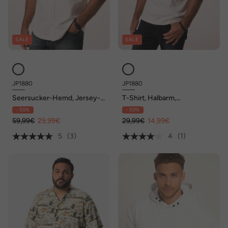
SALE
SALE
JP1880
JP1880
Seersucker-Hemd, Jersey-
T-Shirt, Halbarm,
Qualität, Halbarm,
Brusttasche, Vintage Look,
- 50%
- 50%
Buttondown-Kragen, Modern
bis 8 XL
Fit, bis 8 XL
59,99€
29,99€
29,99€
14,99€
5
(3)
4
(1)