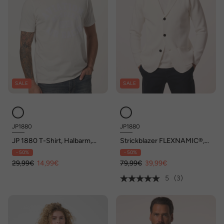
SALE
SALE
JP1880
JP1880
JP 1880 T-Shirt, Halbarm,
Strickblazer FLEXNAMIC®,
Ringel, Brustprint, bis 8 XL
Milanostrick, leichte Qualität,
- 50%
- 50%
bis 7 XL
29,99€
14,99€
79,99€
39,99€
5
(3)