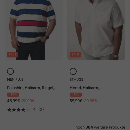
SALE
SALE
MEN PLUS
STHUGE
Poloshirt, Halbarm, Ringel,
Hemd, Halbarm,
Piqué Bauchfit, bis 8 XL
Buttondown-Kragen,
- 50%
- 50%
kastiger Fit, bis 8 XL
45,99€
22,99€
59,99€
29,99€
4
(2)
noch
384
weitere Produkte