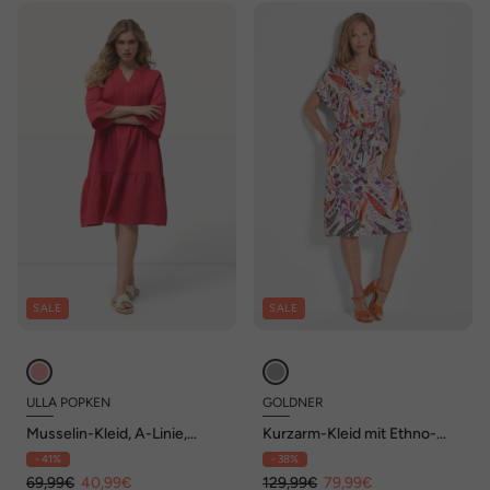
SALE
SALE
ULLA POPKEN
GOLDNER
Musselin-Kleid, A-Linie,
Kurzarm-Kleid mit Ethno-
Tunika-Ausschnitt, 3/4-Arm
Print
- 41%
- 38%
69,99€
40,99€
129,99€
79,99€