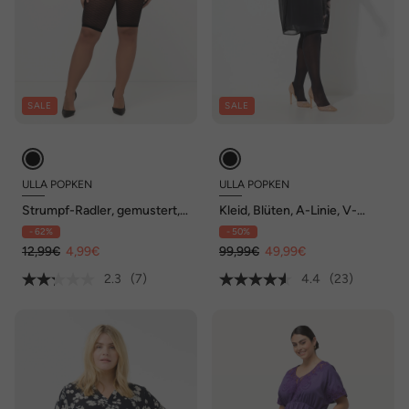
SALE
SALE
ULLA POPKEN
ULLA POPKEN
Strumpf-Radler, gemustert,
Kleid, Blüten, A-Linie, V-
Oberschenkelschutz
Ausschnitt, Cup-Halbarm
- 62%
- 50%
12,99€
4,99€
99,99€
49,99€
2.3
(7)
4.4
(23)