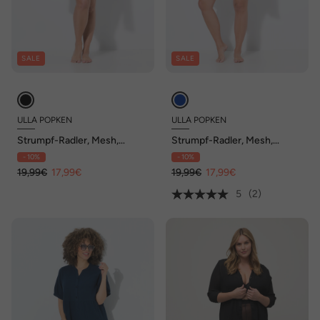
SALE
SALE
ULLA POPKEN
ULLA POPKEN
Strumpf-Radler, Mesh,
Strumpf-Radler, Mesh,
Blüten, Oberschenkel-
Muster, Oberschenkel-
- 10%
- 10%
Schutz
Schutz
19,99€
17,99€
19,99€
17,99€
5
(2)