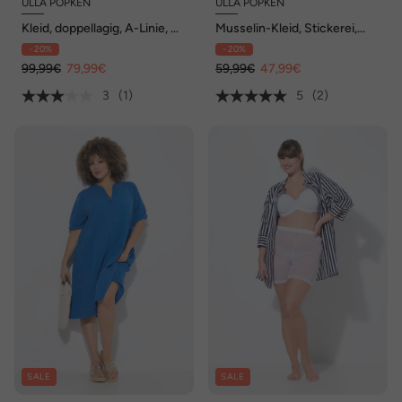
ULLA POPKEN
ULLA POPKEN
Kleid, doppellagig, A-Linie, V-
Musselin-Kleid, Stickerei,
Ausschnitt, Glocken-
Tunika-Ausschnitt, 3/4-Arm
- 20%
- 20%
Halbarm
99,99€
79,99€
59,99€
47,99€
3
(1)
5
(2)
SALE
SALE