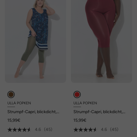
ULLA POPKEN
ULLA POPKEN
Strumpf-Capri, blickdicht,
Strumpf-Capri, blickdicht,
Oberschenkel-Schutz, 80
Oberschenkel-Schutz, 80
15,99€
15,99€
den
den
4.6
(45)
4.6
(45)