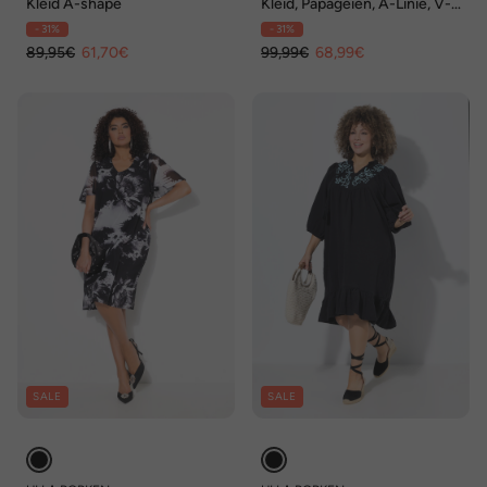
Kleid A-shape
Kleid, Papageien, A-Linie, V-
Ausschnitt, Glocken-
- 31%
- 31%
Halbarm
89,95€
61,70€
99,99€
68,99€
SALE
SALE