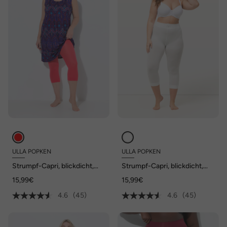
ULLA POPKEN
ULLA POPKEN
Strumpf-Capri, blickdicht,
Strumpf-Capri, blickdicht,
Oberschenkel-Schutz, 80
Oberschenkel-Schutz, 80
15,99€
15,99€
den
den
4.6
(45)
4.6
(45)