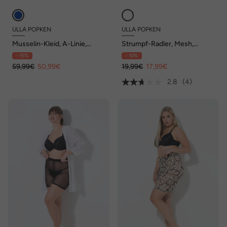
ULLA POPKEN
ULLA POPKEN
Musselin-Kleid, A-Linie,
Strumpf-Radler, Mesh,
Tunika-Ausschnitt, Halbarm
Punkte, Oberschenkel-
- 15%
- 10%
Schutz
59,99€
50,99€
19,99€
17,99€
2.8
(4)