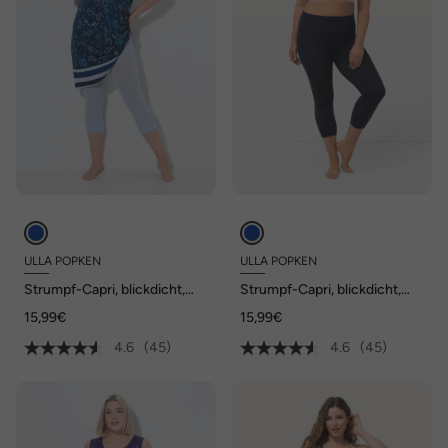
ULLA POPKEN
ULLA POPKEN
Strumpf-Capri, blickdicht,
Strumpf-Capri, blickdicht,
Oberschenkel-Schutz, 80
Oberschenkel-Schutz, 80
15,99€
15,99€
den
den
4.6
(45)
4.6
(45)