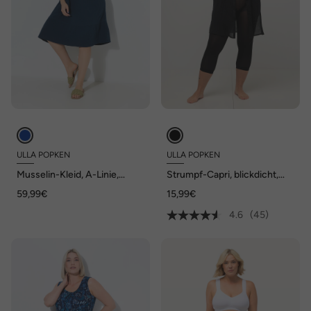
ULLA POPKEN
ULLA POPKEN
Musselin-Kleid, A-Linie,
Strumpf-Capri, blickdicht,
Tunika-Ausschnitt, Halbarm
Oberschenkel-Schutz, 80
59,99€
15,99€
den
4.6
(45)