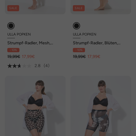
SALE
SALE
ULLA POPKEN
ULLA POPKEN
Strumpf-Radler, Mesh,
Strumpf-Radler, Blüten,
Punkte, Oberschenkel-
Oberschenkel-Schutz
- 10%
- 10%
Schutz
19,99€
17,99€
19,99€
17,99€
2.8
(4)