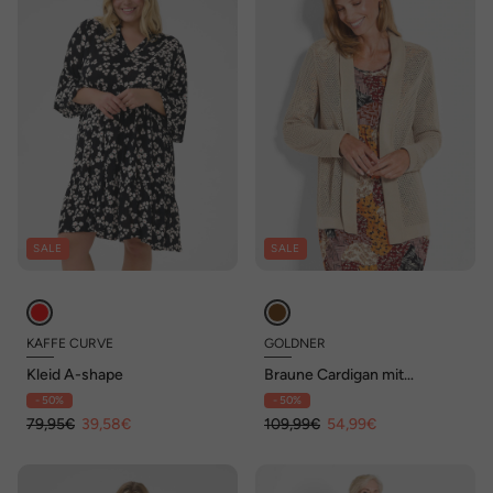
SALE
SALE
KAFFE CURVE
GOLDNER
Kleid A-shape
Braune Cardigan mit
Ajourmuster
- 50%
- 50%
79,95€
39,58€
109,99€
54,99€