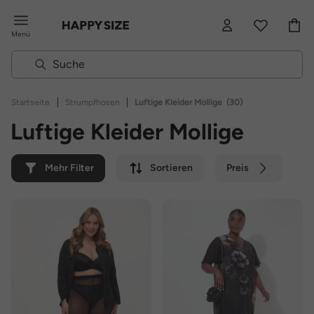
Menü
|
|
Startseite
Strumpfhosen
Luftige Kleider Mollige
(30)
Luftige Kleider Mollige
Mehr Filter
Sortieren
Preis
Farbe
Marke
Nachhaltig