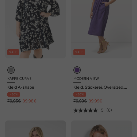
SALE
SALE
KAFFE CURVE
MODERN VIEW
Kleid A-shape
Kleid, Stickerei, Oversized,
V-Ausschnitt, Halbarm
- 50%
- 50%
79,95€
39,98€
79,99€
39,99€
5
(6)