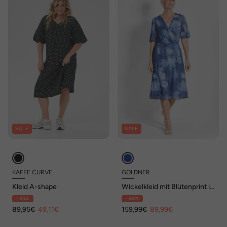
SALE
SALE
KAFFE CURVE
GOLDNER
Kleid A-shape
Wickelkleid mit Blütenprint in
Blau, tailliert
- 45%
- 44%
89,95€
49,11€
159,99€
89,99€