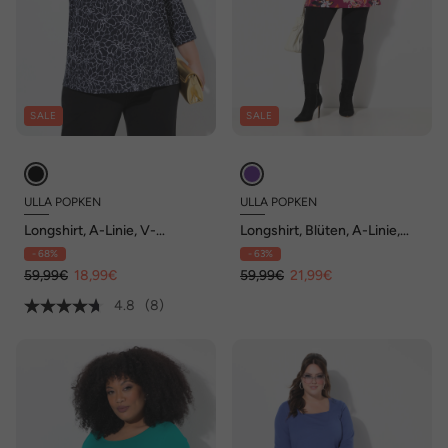
SALE
SALE
ULLA POPKEN
ULLA POPKEN
Longshirt, A-Linie, V-
Longshirt, Blüten, A-Linie,
Ausschnitt, 3/4-Arm
Tunika-Ausschnitt, 3/4-Arm
- 68%
- 63%
59,99€
18,99€
59,99€
21,99€
4.8
(8)