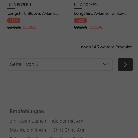
ULLA POPKEN
ULLA POPKEN
Longshirt, Blüten, A-Linie,
Longshirt, A-Linie, Tunika-
Rundhals, 3/4-Arm
Ausschnitt, 3/4-Arm
- 20%
- 20%
69,99€
55,99€
69,99€
55,99€
noch
145
weitere Produkte
Seite 1 von 5
Empfehlungen
3 4 Hosen Damen
Kleider mit Arm
Maxikleid mit Arm
Shirt Ohne Arm