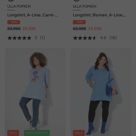
ULLA POPKEN
ULLA POPKEN
Longshirt, A-Linie, Carré-
Longshirt, Blumen, A-Linie,
Ausschnitt, 3/4-Arm
Rundhals, 3/4-Arm
- 50%
- 50%
59,99€
29,99€
69,99€
34,99€
5
(1)
4.6
(18)
SALE
NACHHALTIG
SALE