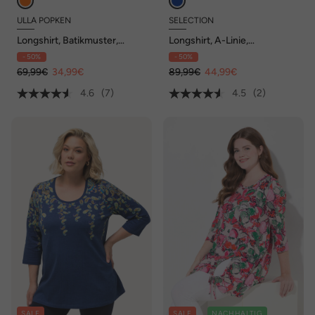
ULLA POPKEN
SELECTION
Longshirt, Batikmuster,
Longshirt, A-Linie,
Rundhals, 3/4-Arm
Stehkragen, 3/4-Arm
- 50%
- 50%
69,99€
34,99€
89,99€
44,99€
4.6
(7)
4.5
(2)
SALE
SALE
NACHHALTIG