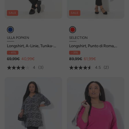
SALE
SALE
ULLA POPKEN
SELECTION
Longshirt, A-Linie, Tunika-
Longshirt, Punto di Roma,
Ausschnitt, 3/4-Arm,
Kelchkragen, 3/4-Arm
- 41%
- 31%
Taschen
69,99€
40,99€
89,99€
61,99€
4
(3)
4.5
(2)