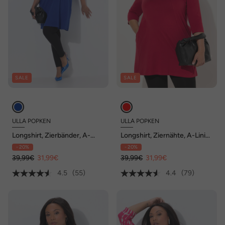
SALE
SALE
ULLA POPKEN
ULLA POPKEN
Longshirt, Zierbänder, A-
Longshirt, Ziernähte, A-Linie,
Linie, V-Ausschnitt, 3/4-Arm
V-Ausschnitt, 3/4-Arm
- 20%
- 20%
39,99€
31,99€
39,99€
31,99€
4.5
(55)
4.4
(79)