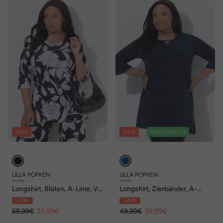
SALE
SALE
NACHHALTIG
ULLA POPKEN
ULLA POPKEN
Longshirt, Blüten, A-Linie, V-
Longshirt, Zierbänder, A-
Ausschnitt, 3/4-Arm
Linie, Tunika-Ausschnitt,
- 20%
- 20%
3/4-Arm
69,99€
55,99€
49,99€
39,99€