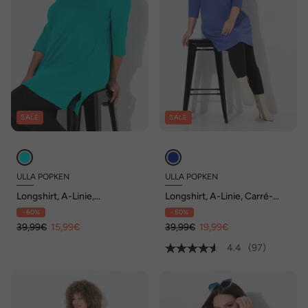
SALE
SALE
ULLA POPKEN
ULLA POPKEN
Longshirt, A-Linie,
Longshirt, A-Linie, Carré-
Rundhalsausschnitt, 3/4-
Ausschnitt, 3/4-Arm
- 60%
- 50%
Arm
39,99€
15,99€
39,99€
19,99€
4.4
(97)