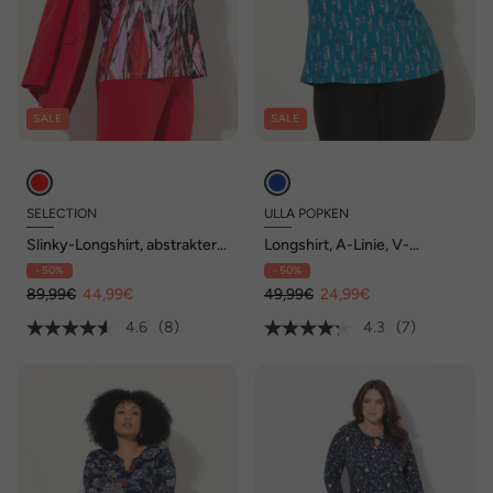
SALE
SALE
SELECTION
ULLA POPKEN
Slinky-Longshirt, abstrakter
Longshirt, A-Linie, V-
Druck, V-Ausschnitt, 3/4-
Ausschnitt, 3/4-Arm
- 50%
- 50%
Arm
89,99€
44,99€
49,99€
24,99€
4.6
(8)
4.3
(7)