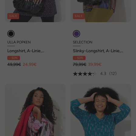
SALE
SALE
ULLA POPKEN
SELECTION
Longshirt, A-Linie,
Slinky-Longshirt, A-Linie,
Rundhalsausschnitt, 3/4-
Herzausschnitt, 3/4-Arm
- 50%
- 50%
Arm
49,99€
24,99€
79,99€
39,99€
4.3
(12)