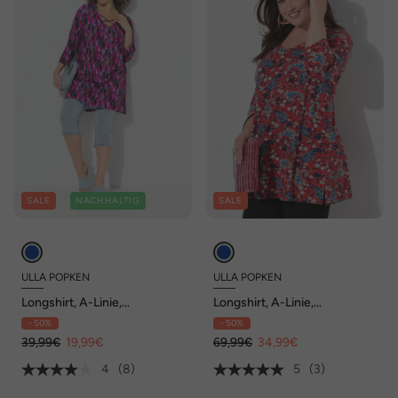
SALE
NACHHALTIG
SALE
ULLA POPKEN
ULLA POPKEN
Longshirt, A-Linie,
Longshirt, A-Linie,
Zierbänder, V-Ausschnitt,
Rundhalsausschnitt, 3/4-
- 50%
- 50%
3/4-Arm
Arm
39,99€
19,99€
69,99€
34,99€
4
(8)
5
(3)