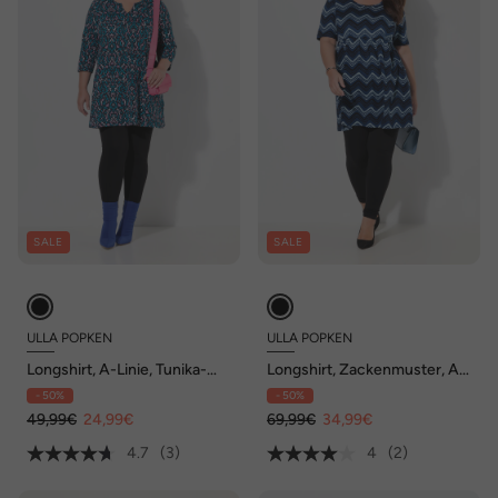
SALE
SALE
ULLA POPKEN
ULLA POPKEN
Longshirt, A-Linie, Tunika-
Longshirt, Zackenmuster, A-
Ausschnitt, 3/4-Arm
Linie, Rundhals, 3/4-Arm
- 50%
- 50%
49,99€
24,99€
69,99€
34,99€
4.7
(3)
4
(2)