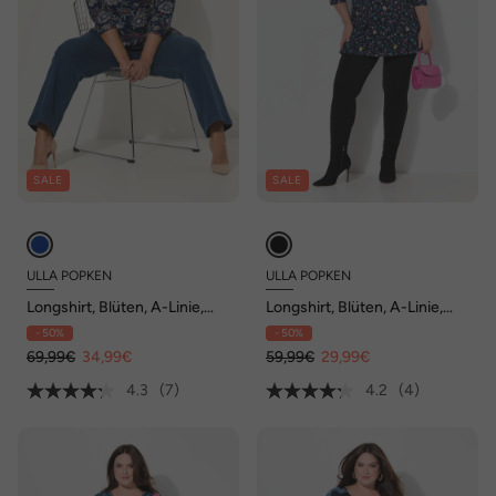
SALE
SALE
ULLA POPKEN
ULLA POPKEN
Longshirt, Blüten, A-Linie,
Longshirt, Blüten, A-Linie,
Tunika-Ausschnitt, 3/4-Arm
Rundhals, 3/4-Arm
- 50%
- 50%
69,99€
34,99€
59,99€
29,99€
4.3
(7)
4.2
(4)