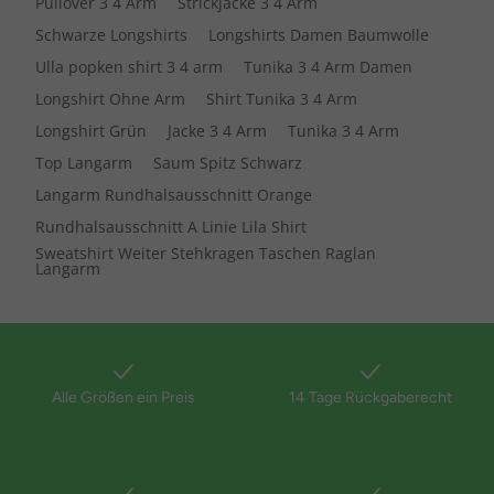
Pullover 3 4 Arm
Strickjacke 3 4 Arm
Schwarze Longshirts
Longshirts Damen Baumwolle
Ulla popken shirt 3 4 arm
Tunika 3 4 Arm Damen
Longshirt Ohne Arm
Shirt Tunika 3 4 Arm
Longshirt Grün
Jacke 3 4 Arm
Tunika 3 4 Arm
Top Langarm
Saum Spitz Schwarz
Langarm Rundhalsausschnitt Orange
Rundhalsausschnitt A Linie Lila Shirt
Sweatshirt Weiter Stehkragen Taschen Raglan
Langarm
Alle Größen ein Preis
14 Tage Rückgaberecht