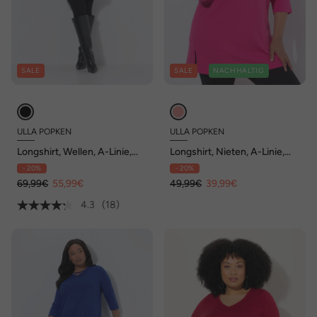
SALE
SALE
NACHHALTIG
ULLA POPKEN
ULLA POPKEN
Longshirt, Wellen, A-Linie,
Longshirt, Nieten, A-Linie,
Tunika-Ausschnitt, 3/4-Arm
Rundhals, 3/4-Arm
- 20%
- 20%
69,99€
55,99€
49,99€
39,99€
4.3
(18)