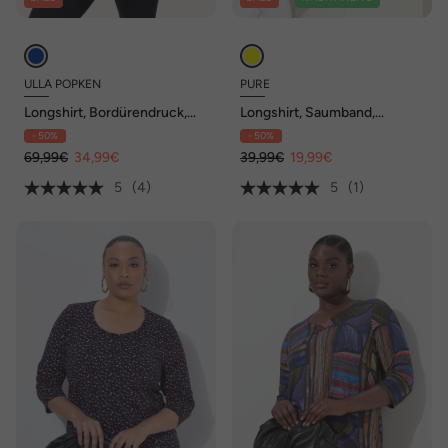
ULLA POPKEN
PURE
Longshirt, Bordürendruck,
Longshirt, Saumband,
Rundhals, 3/4-Arm
Rundhals, 3/4-Arm,
- 50%
- 50%
Biobaumwolle
69,99€
34,99€
39,99€
19,99€
5
(4)
5
(1)