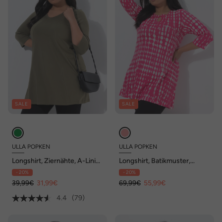
SALE
SALE
ULLA POPKEN
ULLA POPKEN
Longshirt, Ziernähte, A-Linie,
Longshirt, Batikmuster,
V-Ausschnitt, 3/4-Arm
Keyhole, Rundhals, 3/4-Arm
- 20%
- 20%
39,99€
31,99€
69,99€
55,99€
4.4
(79)