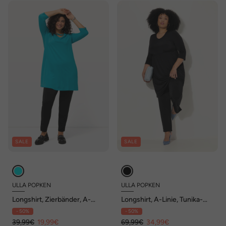
SALE
SALE
ULLA POPKEN
ULLA POPKEN
Longshirt, Zierbänder, A-
Longshirt, A-Linie, Tunika-
Linie, V-Ausschnitt, 3/4-Arm
Ausschnitt, 3/4-Arm,
- 50%
- 50%
Taschen
39,99€
19,99€
69,99€
34,99€