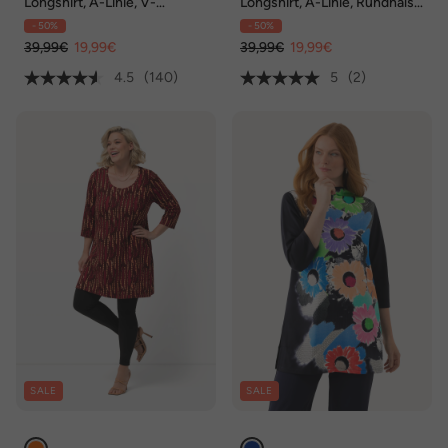
Longshirt, A-Linie, V-
Longshirt, A-Linie, Rundhals,
Ausschnitt, 3/4-Arm
3/4-Arm, Biobaumwolle
- 50%
- 50%
39,99€
19,99€
39,99€
19,99€
4.5
(140)
5
(2)
SALE
SALE