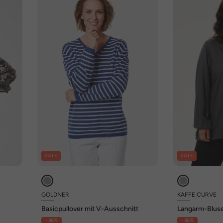
SALE
SALE
GOLDNER
KAFFE CURVE
Basicpullover mit V-Ausschnitt
Langarm-Bluse 
- 36%
- 36%