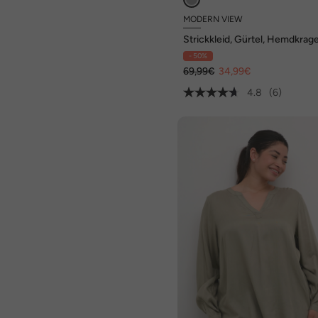
MODERN VIEW
Strickkleid, Gürtel, Hemdkrag
Ausschnitt, Langarm
- 50%
69,99€
34,99€
4.8
(6)