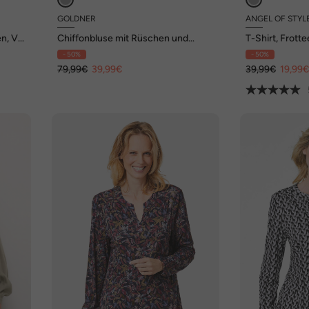
GOLDNER
ANGEL OF STYL
en, V-
Chiffonbluse mit Rüschen und
T-Shirt, Frott
Bindeband
- 50%
- 50%
79,99€
39,99€
39,99€
19,99