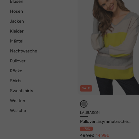
Blusen
Hosen
Jacken
Kleider
Mäntel
Nachtwäsche
Pullover
Röcke
Shirts
SALE
Sweatshirts
Westen
Wäsche
LAURASON
Pullover, asymmetrische
Blockstreifen, Kimono-Passfo
- 70%
Ausschnitt, angarm
49,99€
14,99€