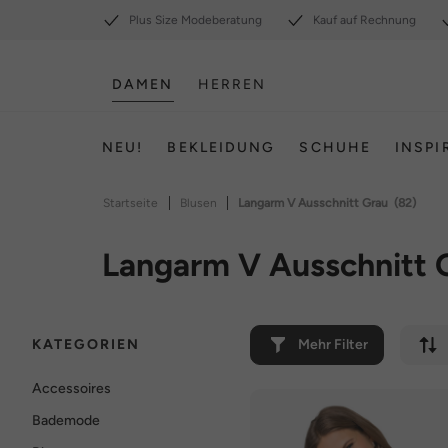
Plus Size Modeberatung
Kauf auf Rechnung
DAMEN
HERREN
NEU!
BEKLEIDUNG
SCHUHE
INSPI
|
|
Startseite
Blusen
Langarm V Ausschnitt Grau
(82)
Langarm V Ausschnitt 
KATEGORIEN
Mehr Filter
Accessoires
Bademode