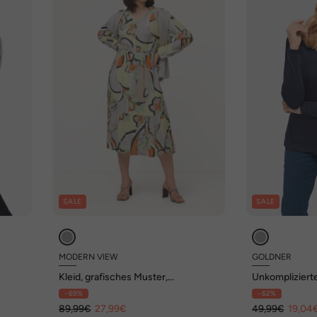
SALE
SALE
MODERN VIEW
GOLDNER
Kleid, grafisches Muster,
Unkomplizierte
rm, V-
Hemdkragen, Langarm
Ausschnitt
- 69%
- 62%
89,99€
27,99€
49,99€
19,04