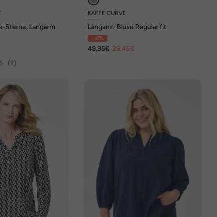
E
KAFFE CURVE
ee-Sterne, Langarm
Langarm-Bluse Regular fit
- 47%
€
49,95€
26,45€
5
(2)