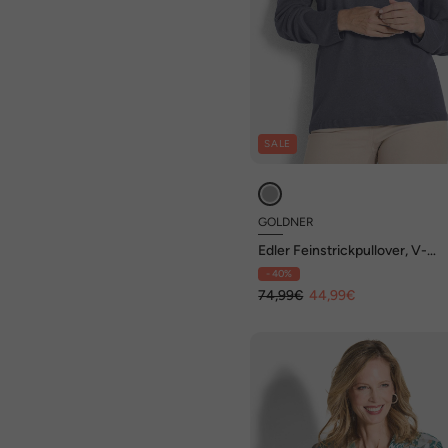
SALE
GOLDNER
Edler Feinstrickpullover, V-
Ausschnitt
- 40%
74,99€
44,99€