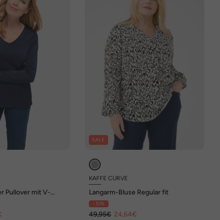
SALE
KAFFE CURVE
r Pullover mit V-
Langarm-Bluse Regular fit
- 51%
€
49,95€
24,64€