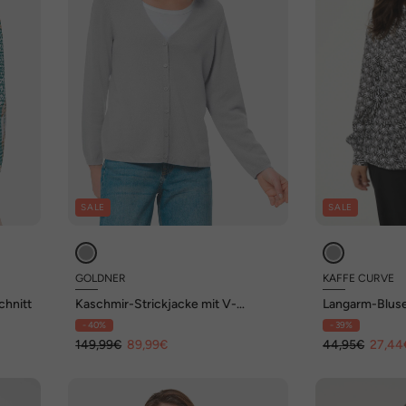
SALE
SALE
GOLDNER
KAFFE CURVE
chnitt
Kaschmir-Strickjacke mit V-
Langarm-Bluse 
Ausschnitt
- 40%
- 39%
149,99€
89,99€
44,95€
27,44