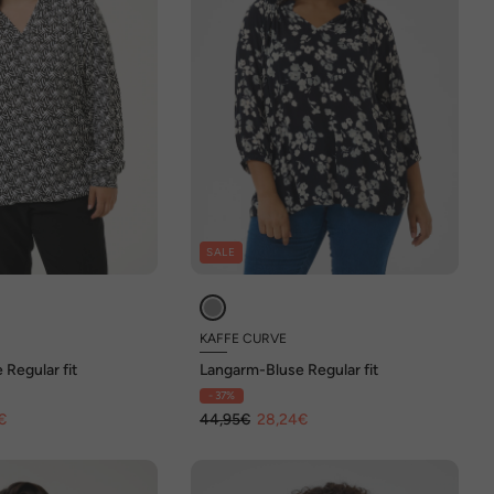
SALE
KAFFE CURVE
Regular fit
Langarm-Bluse Regular fit
- 37%
€
44,95€
28,24€