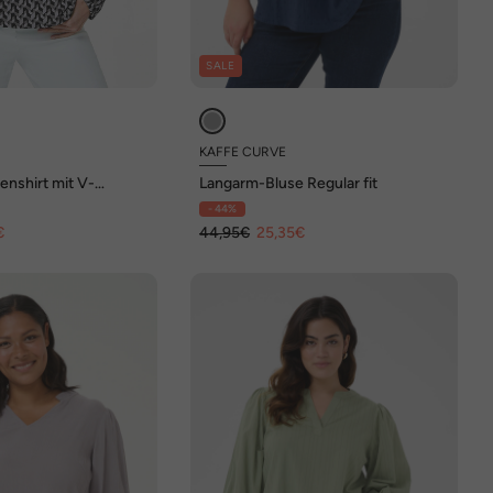
SALE
KAFFE CURVE
enshirt mit V-
Langarm-Bluse Regular fit
- 44%
€
44,95€
25,35€