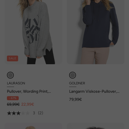
SALE
LAURASON
GOLDNER
Pullover, Wording Print,
Langarm Viskose-Pullover,
Wollanteil, Stehkragen,
Stehbund
- 67%
79,99€
Langarm
69,99€
22,99€
3
(2)