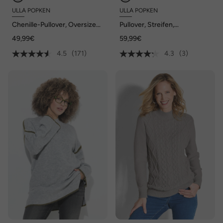
ULLA POPKEN
ULLA POPKEN
Chenille-Pullover, Oversized,
Pullover, Streifen,
Stehkragen, Langarm
Stehkragen, Langarm,
49,99€
59,99€
kuschelweich
4.5
(171)
4.3
(3)