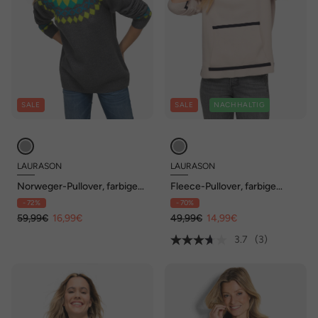
SALE
SALE
NACHHALTIG
LAURASON
LAURASON
Norweger-Pullover, farbige
Fleece-Pullover, farbige
Muster, Stehkragen, Raglan-
Schmuckbänder,
- 72%
- 70%
Langarm
Stehkragen, Langarm
59,99€
16,99€
49,99€
14,99€
3.7
(3)