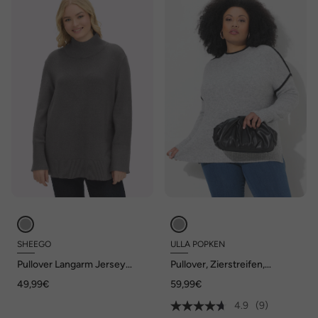
SHEEGO
ULLA POPKEN
Pullover Langarm Jersey
Pullover, Zierstreifen,
Stehkragen
Oversized, Stehkragen,
49,99€
59,99€
Langarm
4.9
(9)