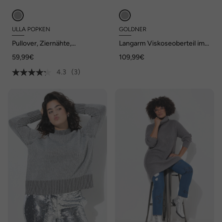
ULLA POPKEN
GOLDNER
Pullover, Ziernähte,
Langarm Viskoseoberteil im
Stehkragen, Langarm
Zopfmuster
59,99€
109,99€
4.3
(3)