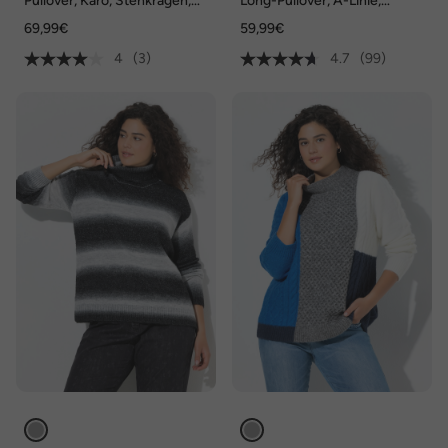
Pullover, Karo, Stehkragen,
Long-Pullover, A-Linie,
Langarm
Stehkragen, Langarm
69,99€
59,99€
4
(3)
4.7
(99)