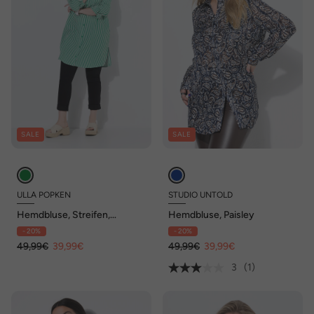
SALE
SALE
ULLA POPKEN
STUDIO UNTOLD
Hemdbluse, Streifen,
Hemdbluse, Paisley
Hemdkragen, A-Linie,
- 20%
- 20%
Langarm
49,99€
39,99€
49,99€
39,99€
3
(1)