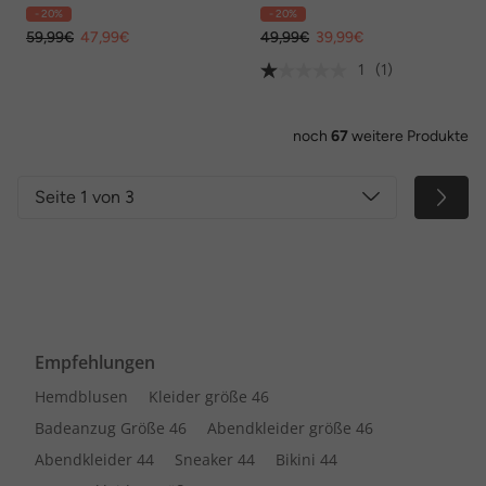
Blüten-Stickerei
Sprenkel-Print
- 20%
- 20%
59,99€
47,99€
49,99€
39,99€
1
(1)
noch
67
weitere Produkte
Seite 1 von 3
Empfehlungen
Hemdblusen
Kleider größe 46
Badeanzug Größe 46
Abendkleider größe 46
Abendkleider 44
Sneaker 44
Bikini 44