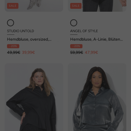
SALE
SALE
STUDIO UNTOLD
ANGEL OF STYLE
Hemdbluse, oversized,
Hemdbluse, A-Linie, Blüten-
Glitter-Manschetten (innen)
Stickerei, Langarm
- 20%
- 20%
49,99€
39,99€
59,99€
47,99€