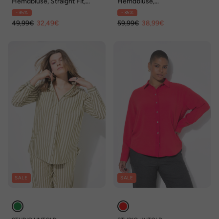
Hemdbluse, Straight Fit,
Hemdbluse,
Patchmuster
Schlangenmuster, Langarm
- 35%
- 35%
49,99€
32,49€
59,99€
38,99€
SALE
SALE