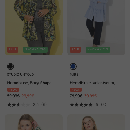
SALE
NACHHALTIG
SALE
NACHHALTIG
STUDIO UNTOLD
PURE
Hemdbluse, Boxy Shape,
Hemdbluse, Volantsaum,
Paisleyprint
Hemdkragen, Langarm,
- 50%
- 50%
Biobaumwolle
59,99€
29,99€
79,99€
39,99€
2.5
(6)
5
(3)