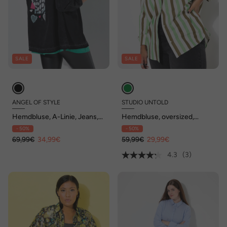
SALE
SALE
ANGEL OF STYLE
STUDIO UNTOLD
Hemdbluse, A-Linie, Jeans,
Hemdbluse, oversized,
Fransenkanten
Streifen, Langarm
- 50%
- 50%
69,99€
34,99€
59,99€
29,99€
4.3
(3)