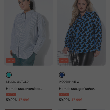
SALE
SALE
STUDIO UNTOLD
MODERN VIEW
Hemdbluse, oversized,
Hemdbluse, grafischer
Glitzerstreifen
Druck, Hemdkragen,
- 20%
- 20%
Langarm
59,99€
47,99€
59,99€
47,99€