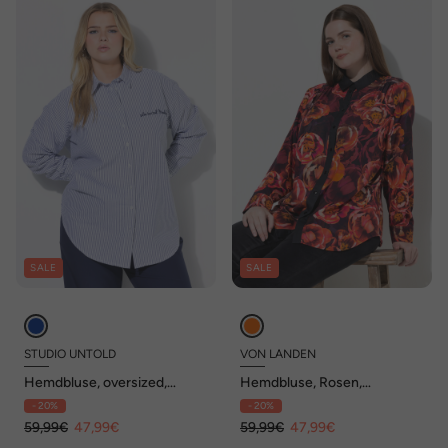
SALE
SALE
STUDIO UNTOLD
VON LANDEN
Hemdbluse, oversized,
Hemdbluse, Rosen,
Streifen, Stickerei
Hemdkragen, Langarm
- 20%
- 20%
59,99€
47,99€
59,99€
47,99€