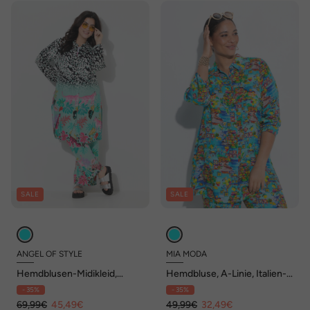
SALE
SALE
ANGEL OF STYLE
MIA MODA
Hemdblusen-Midikleid,
Hemdbluse, A-Linie, Italien-
Alloverdruck, Langarm
Muster
- 35%
- 35%
69,99€
45,49€
49,99€
32,49€