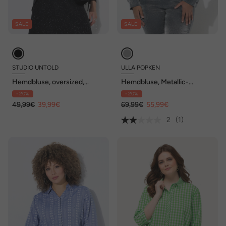
SALE
SALE
STUDIO UNTOLD
ULLA POPKEN
Hemdbluse, oversized,
Hemdbluse, Metallic-
Langarm innen raffbar
Schimmer, Boxy,
- 20%
- 20%
Hemdkragen, Langarm
49,99€
39,99€
69,99€
55,99€
2
(1)