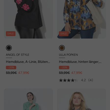
SALE
SALE
ANGEL OF STYLE
ULLA POPKEN
Hemdbluse, A-Linie, Blüten-
Hemdbluse, hinten länger,
Stickerei, Langarm
Hemdkragen, Langarm
- 20%
- 20%
59,99€
47,99€
59,99€
47,99€
4.2
(4)