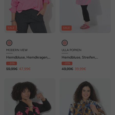
SALE
SALE
MODERN VIEW
ULLA POPKEN
Hemdbluse, Hemdkragen,
Hemdbluse, Streifen,
Langarm, Satin
Hemdkragen, A-Linie,
- 20%
- 20%
Langarm
59,99€
47,99€
49,99€
39,99€