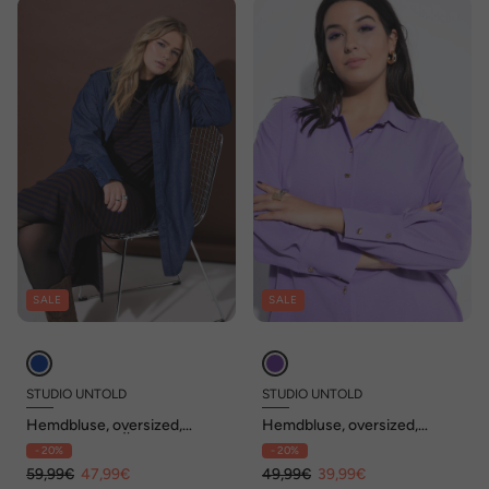
SALE
SALE
STUDIO UNTOLD
STUDIO UNTOLD
Hemdbluse, oversized,
Hemdbluse, oversized,
Denim-Optik, Ärmel raffbar
Schmuckknöpfe
- 20%
- 20%
59,99€
47,99€
49,99€
39,99€