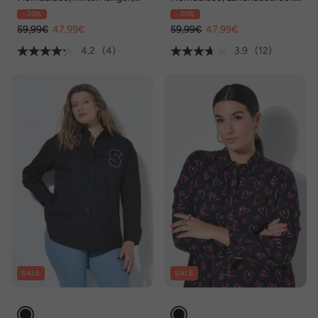
Hemdkragen, Langarm
Hemdkragen, Langarm
- 20%
- 20%
59,99€
47,99€
59,99€
47,99€
4.2
(4)
3.9
(12)
SALE
SALE