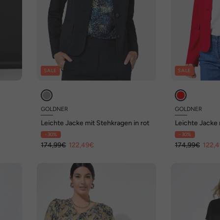
SALE
SALE
GOLDNER
GOLDNER
Leichte Jacke mit Stehkragen in rot
Leichte Jacke 
- 30%
- 30%
174,99€
122,49€
174,99€
122,