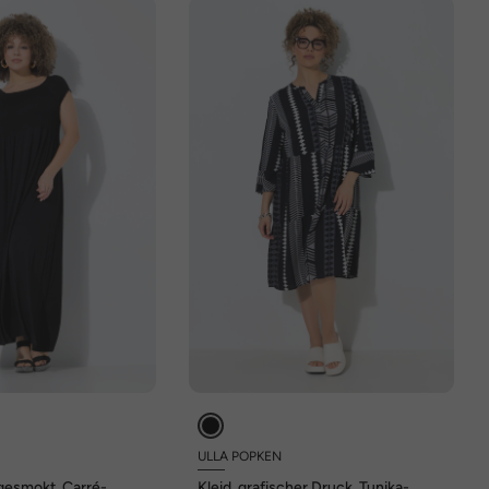
ULLA POPKEN
, gesmokt, Carré-
Kleid, grafischer Druck, Tunika-