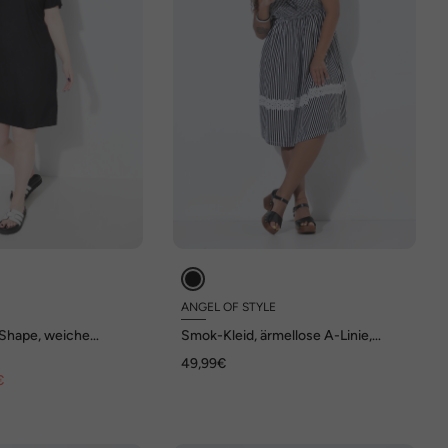
D
ANGEL OF STYLE
t Shape, weiche
Smok-Kleid, ärmellose A-Linie,
Smok-Oberteil
49,99€
€