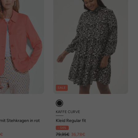
SALE
KAFFE CURVE
mit Stehkragen in rot
Kleid Regular fit
- 54%
9€
79,95€
36,78€