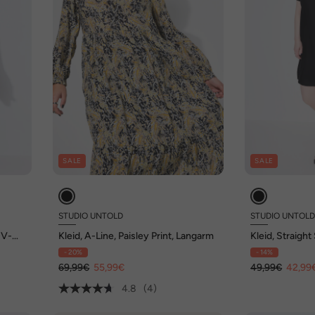
SALE
SALE
STUDIO UNTOLD
STUDIO UNTOL
 V-
Kleid, A-Line, Paisley Print, Langarm
Kleid, Straigh
Viskose
- 20%
- 14%
69,99€
55,99€
49,99€
42,99
4.8
(4)