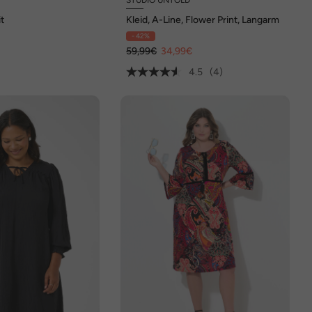
it
Kleid, A-Line, Flower Print, Langarm
- 42%
59,99€
34,99€
4.5
(4)