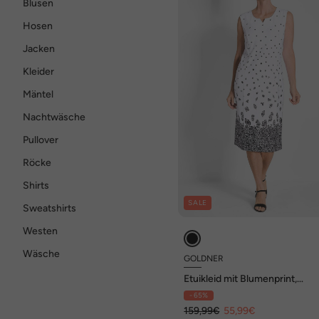
Blusen
Hosen
Jacken
Kleider
Mäntel
Nachtwäsche
Pullover
Röcke
Shirts
SALE
Sweatshirts
Westen
Wäsche
GOLDNER
Etuikleid mit Blumenprint,
Jerseyqualität
- 65%
159,99€
55,99€