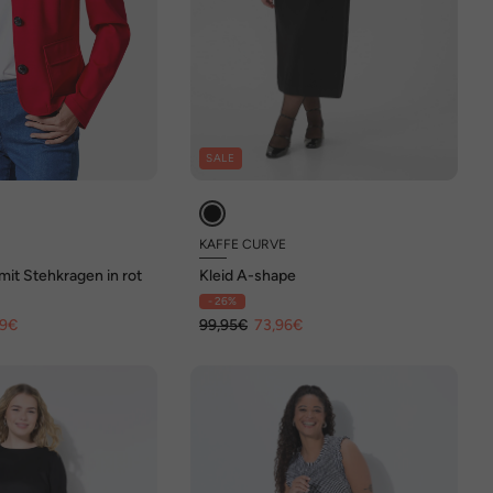
SALE
KAFFE CURVE
mit Stehkragen in rot
Kleid A-shape
- 26%
49€
99,95€
73,96€