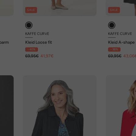
SALE
SALE
KAFFE CURVE
KAFFE CURVE
lbarm
Kleid Loose fit
Kleid A-shape
- 40%
- 38%
69,95€
41,97€
69,95€
43,06