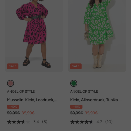
SALE
SALE
ANGEL OF STYLE
ANGEL OF STYLE
Musselin-Kleid, Leodruck,
Kleid, Alloverdruck, Tunika-
Tunika-Ausschnitt, weite
Ausschnitt
- 40%
- 40%
Ballonärmel
59,99€
35,99€
59,99€
35,99€
3.4
(5)
4.7
(10)