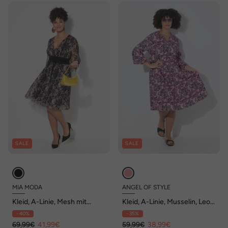
SALE
SALE
MIA MODA
ANGEL OF STYLE
Kleid, A-Linie, Mesh mit
Kleid, A-Linie, Musselin, Leo-
Alloverdruck, Langarm
Muster, Volants
- 40%
- 35%
69,99€
41,99€
59,99€
38,99€