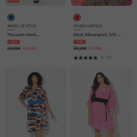
ANGEL OF STYLE
STUDIO UNTOLD
Musselin-Kleid,
Kleid, Alloverprint, 3/4-
Streifenmuster, Volants
Ärmel, Volants
- 35%
- 23%
69,99€
45,49€
59,99€
45,99€
5
(1)