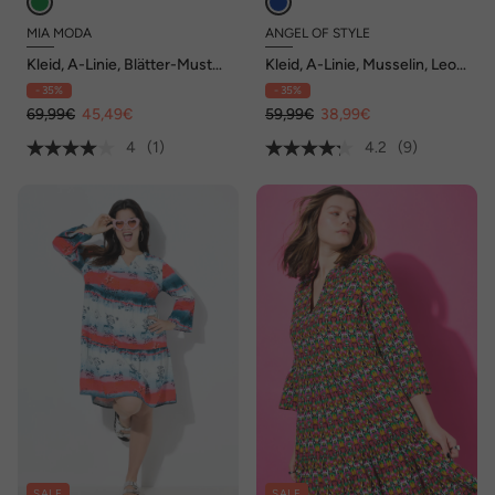
MIA MODA
ANGEL OF STYLE
Kleid, A-Linie, Blätter-Muster,
Kleid, A-Linie, Musselin, Leo-
Volants
Muster, Volants
- 35%
- 35%
69,99€
45,49€
59,99€
38,99€
4
(1)
4.2
(9)
SALE
SALE