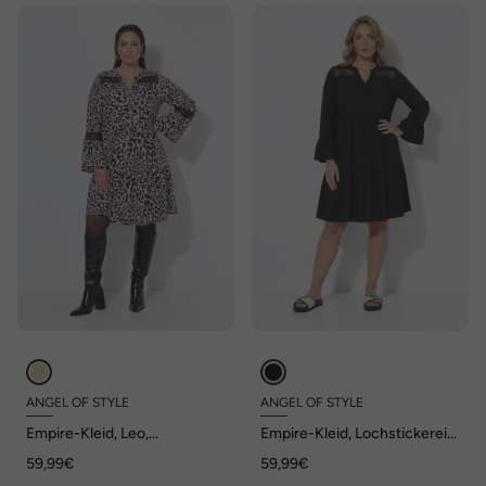
ANGEL OF STYLE
ANGEL OF STYLE
Empire-Kleid, Leo,
Empire-Kleid, Lochstickerei-
Lochstickerei-Einsätze,
Einsätze, Volants, Angel of
59,99€
59,99€
Volants, Angel of Style x
Style x MIAMODA
MIAMODA