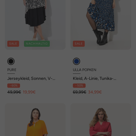
SALE
NACHHALTIG
SALE
PURE
ULLA POPKEN
Jerseykleid, Sonnen, V-
Kleid, A-Linie, Tunika-
Ausschnitt, ärmellos,
Ausschnitt, 3/4-Volantarm
- 60%
- 50%
Biobaumwolle
49,99€
19,99€
69,99€
34,99€