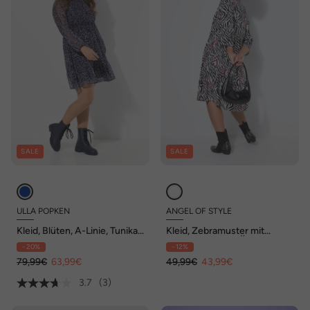
SALE
SALE
ULLA POPKEN
ANGEL OF STYLE
Kleid, Blüten, A-Linie, Tunika-
Kleid, Zebramuster mit
Ausschnitt, Langarm
Neondruck, 3/4-Ärmel,
- 20%
- 12%
Volants
79,99€
63,99€
49,99€
43,99€
3.7
(3)