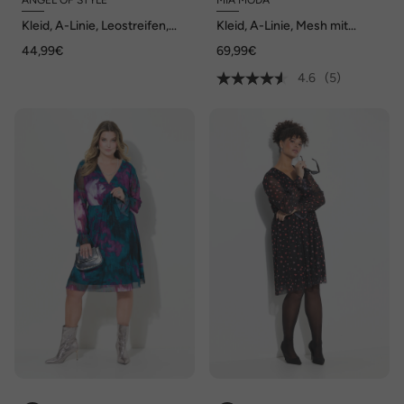
ANGEL OF STYLE
MIA MODA
Kleid, A-Linie, Leostreifen,
Kleid, A-Linie, Mesh mit
farbige Zierrüschen, Volants
Alloverdruck, Langarm
44,99€
69,99€
4.6
(5)