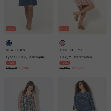
SALE
SALE
ULLA POPKEN
ANGEL OF STYLE
Lyocell-Kleid, Jeansoptik,
Kleid, Musterstreifen,
Tunika-Ausschnitt, 3/4-Arm
Knopfleiste, Volants, 3/4-
- 63%
- 60%
Ärmel
69,99€
25,99€
69,99€
27,99€