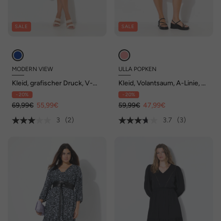
SALE
SALE
MODERN VIEW
ULLA POPKEN
Kleid, grafischer Druck, V-
Kleid, Volantsaum, A-Linie, V-
Ausschnitt, Halbarm,
Ausschnitt, 3/4-Arm
- 20%
- 20%
Taschen
69,99€
55,99€
59,99€
47,99€
3
(2)
3.7
(3)