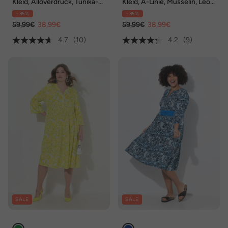
Kleid, Alloverdruck, Tunika-
Kleid, A-Linie, Musselin, Leo-
Ausschnitt
Muster, Volants
- 35%
- 35%
59,99€
38,99€
59,99€
38,99€
4.7
(10)
4.2
(9)
SALE
SALE