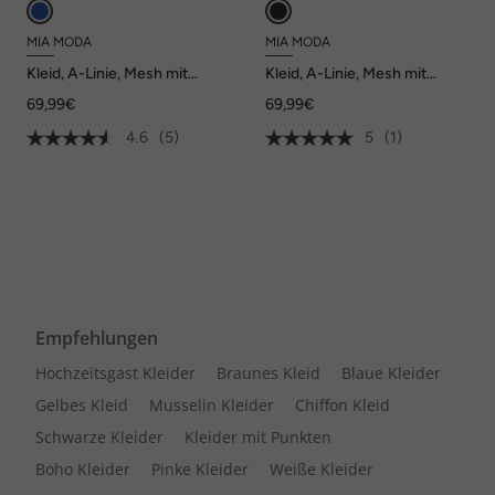
MIA MODA
MIA MODA
Kleid, A-Linie, Mesh mit
Kleid, A-Linie, Mesh mit
Alloverdruck, Langarm
Alloverdruck, Langarm
69,99€
69,99€
4.6
(5)
5
(1)
Empfehlungen
Hochzeitsgast Kleider
Braunes Kleid
Blaue Kleider
Gelbes Kleid
Musselin Kleider
Chiffon Kleid
Schwarze Kleider
Kleider mit Punkten
Boho Kleider
Pinke Kleider
Weiße Kleider