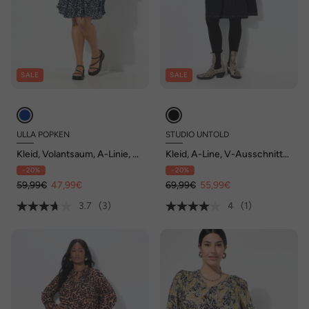
SALE
SALE
ULLA POPKEN
STUDIO UNTOLD
Kleid, Volantsaum, A-Linie, V-
Kleid, A-Line, V-Ausschnitt
Ausschnitt, 3/4-Arm
mit Ziernieten
- 20%
- 20%
59,99€
47,99€
69,99€
55,99€
3.7
(3)
4
(1)