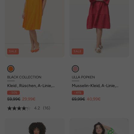
SALE
SALE
BLACK COLLECTION
ULLA POPKEN
Kleid , Rüschen, A-Linie,
Musselin-Kleid, A-Linie,
Tunika-Ausschnitt, Halbarm
Tunika-Ausschnitt, 3/4-Arm
- 50%
- 41%
59,99€
29,99€
69,99€
40,99€
4.2
(16)