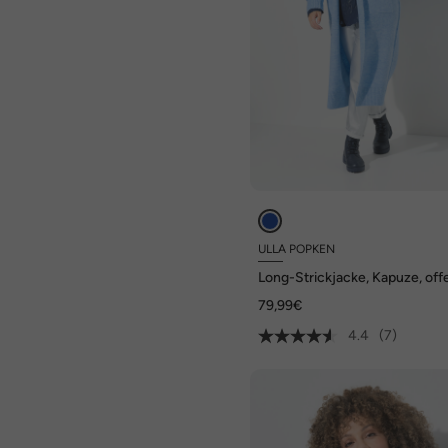
ULLA POPKEN
Long-Strickjacke, Kapuze, off
Jacke, Linksstrick
79,99€
4.4
(7)