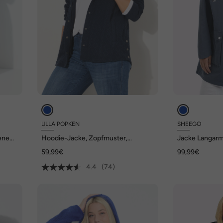
ULLA POPKEN
SHEEGO
ene
Hoodie-Jacke, Zopfmuster,
Jacke Langarm
Druckknöpfe, hinten länger
59,99€
99,99€
4.4
(74)