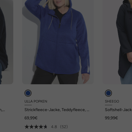
ULLA POPKEN
SHEEGO
m,
Strickfleece-Jacke, Teddyfleece, 2-
Softshell-Jack
Wege-Zipper, Reflektor
Kapuze
69,99€
99,99€
4.8
(52)