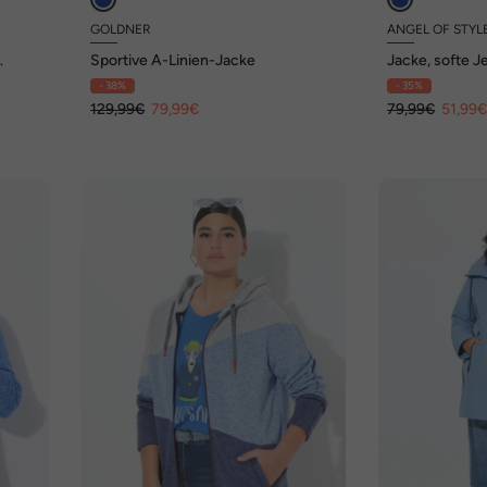
GOLDNER
ANGEL OF STYL
Sportive A-Linien-Jacke
Jacke, softe J
Rückenprint
- 38%
- 35%
129,99€
79,99€
79,99€
51,99