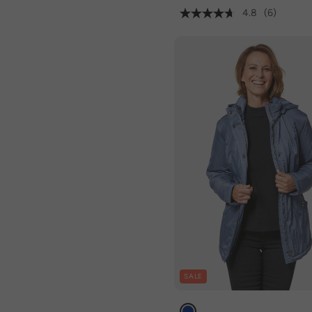
4.8
(6)
SALE