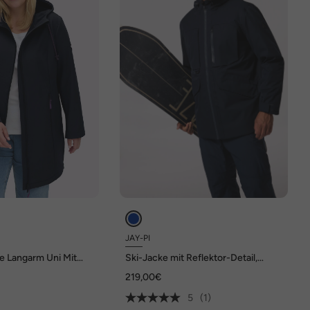
JAY-PI
e Langarm Uni Mit
Ski-Jacke mit Reflektor-Detail,
Skiwear, Vollfunktion, Kapuze, bis 7
219,00€
XL
5
(1)