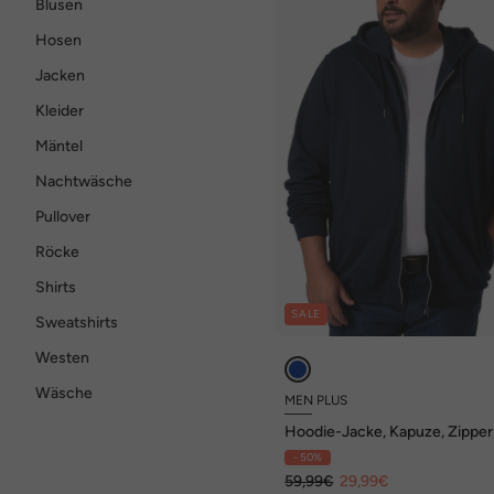
Blusen
Hosen
Jacken
Kleider
Mäntel
Nachtwäsche
Pullover
Röcke
Shirts
SALE
Sweatshirts
Westen
Wäsche
MEN PLUS
Hoodie-Jacke, Kapuze, Zipper,
XL
- 50%
59,99€
29,99€