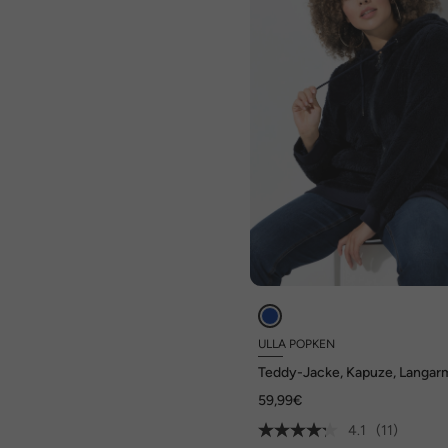
ULLA POPKEN
Teddy-Jacke, Kapuze, Langar
weicher Teddyplüsch
59,99€
4.1
(11)