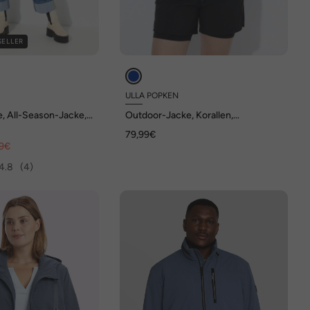
SELLER
ULLA POPKEN
e, All-Season-Jacke,
Outdoor-Jacke, Korallen,
Stehkragen, Kapuze, LSF 50+
79,99€
99€
4.8
(4)