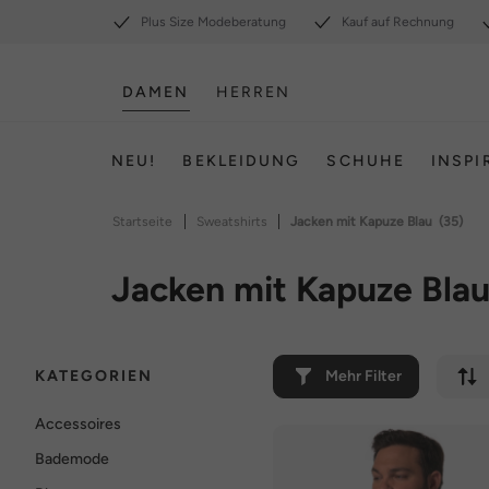
Plus Size Modeberatung
Kauf auf Rechnung
DAMEN
HERREN
NEU!
BEKLEIDUNG
SCHUHE
INSPI
|
|
Startseite
Sweatshirts
Jacken mit Kapuze Blau
(35)
Jacken mit Kapuze Bla
KATEGORIEN
Mehr Filter
Accessoires
Bademode