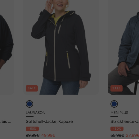
SALE
SALE
LAURASON
MEN PLUS
 bis 8
Softshell-Jacke, Kapuze
Strickfleece-J
XL
- 50%
- 50%
99,99€
49,99€
55,99€
27,99