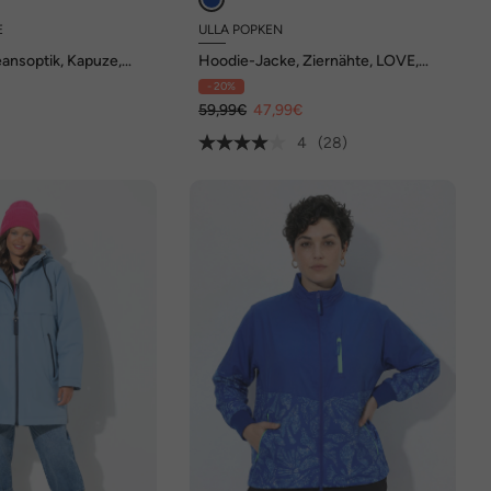
E
ULLA POPKEN
eansoptik, Kapuze,
Hoodie-Jacke, Ziernähte, LOVE,
Kapuze
- 20%
€
59,99€
47,99€
4
(28)