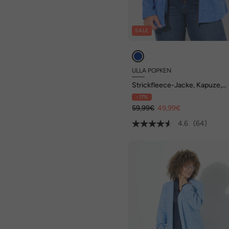
SALE
ULLA POPKEN
Strickfleece-Jacke, Kapuze,
Reißverschlusstaschen
- 17%
59,99€
49,99€
4.6
(64)