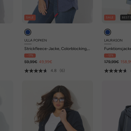
SALE
SALE
BEST
ULLA POPKEN
LAURASON
Strickfleece-Jacke, Colorblocking,
Funktionsjack
Kapuze, Zipper
Kapuze
- 17%
- 12%
59,99€
49,99€
179,99€
158,
4.8
(6)