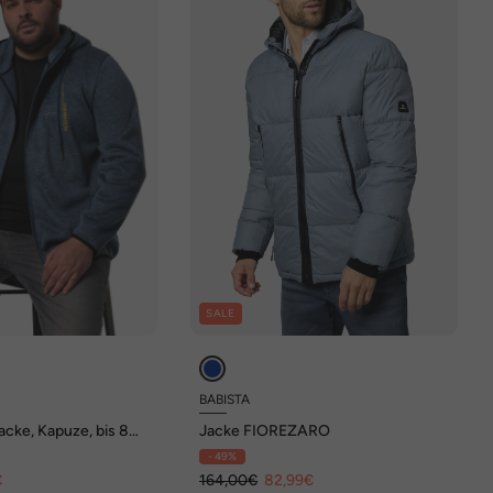
SALE
BABISTA
acke, Kapuze, bis 8
Jacke FIOREZARO
- 49%
€
164,00€
82,99€