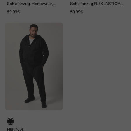
Schlafanzug, Homewear,
Schlafanzug FLEXLASTIC®,
kurzer Zweiteiler,
Zweiteiler, Alloverprint, bis 8
59,99€
59,99€
Alloverdruck, Shirt mit
XL
Kubakragen, bis 8 XL
MEN PLUS