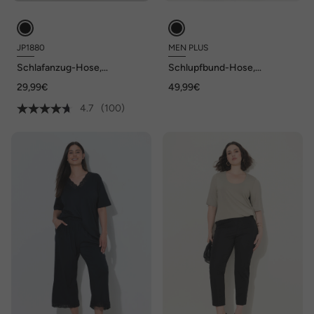
JP1880
MEN PLUS
Schlafanzug-Hose,
Schlupfbund-Hose,
Homewear, lange Form,
FLEXLASTIC®, Relaxed Fit,
29,99€
49,99€
Elastikbund, bis 8XL
Elastikbund, bis 8 XL
4.7
(100)