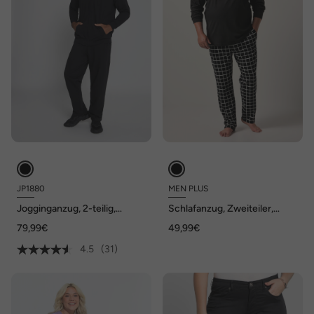
JP1880
MEN PLUS
Jogginganzug, 2-teilig,
Schlafanzug, Zweiteiler,
Homewear, Jacke und Hose,
Jersey, Langarm, Karo-Hose,
79,99€
49,99€
bis Gr. 8XL
bis 8 XL
4.5
(31)