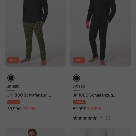
SALE
SALE
JP1880
JP1880
JP 1880 Schlafanzug,
JP 1880 Schlafanzug,
Homewear, Zweiteiler,
Homewear, Zweiteiler,
- 50%
- 50%
Langarmshirt, bis 8 XL
Langarmshirt, bis 8 XL
59,99€
29,99€
59,99€
29,99€
5
(1)