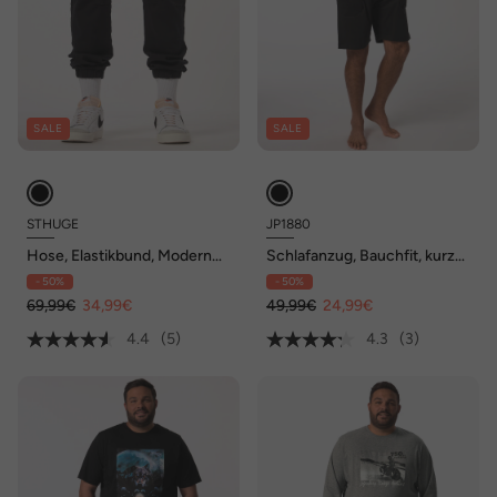
SALE
SALE
STHUGE
JP1880
Hose, Elastikbund, Modern
Schlafanzug, Bauchfit, kurzer
Fit, 3 Taschen, bis 8 XL
Zweiteiler, T-Shirt mit Print,
- 50%
- 50%
bis 8 XL
69,99€
34,99€
49,99€
24,99€
4.4
(5)
4.3
(3)