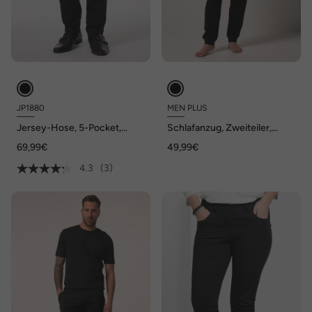
JP1880
MEN PLUS
Jersey-Hose, 5-Pocket,
Schlafanzug, Zweiteiler,
FLEXNAMIC®, Business,
Jersey, Langarm, bis 8 XL
69,99€
49,99€
Baukasten NEW YORK, bis 8
XL
4.3
(3)