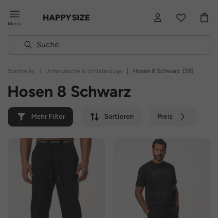
Menü
|
|
Startseite
Unterwäsche & Schlafanzüge
Hosen 8 Schwarz
(39)
Hosen 8 Schwarz
Mehr Filter
Sortieren
Preis
Farbe
Marke
Nachhaltig