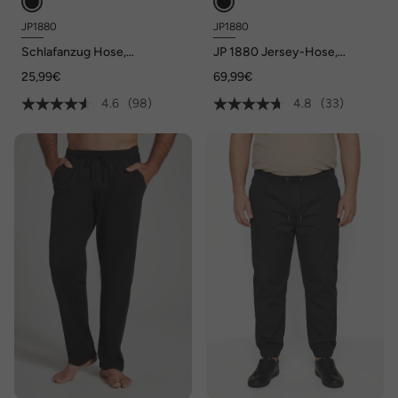
JP1880
JP1880
Schlafanzug Hose,
JP 1880 Jersey-Hose,
Homewear, Shorts,
Schlupfbundhose, Chino,
25,99€
69,99€
Elastikbund, bis 10XL
FLEXNAMIC®, Business,
Baukasten NEW YORK, bis 8
4.6
(98)
4.8
(33)
XL