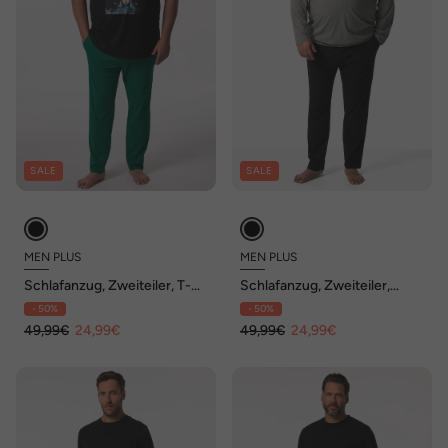
SALE
SALE
MEN PLUS
MEN PLUS
Schlafanzug, Zweiteiler, T-
Schlafanzug, Zweiteiler,
Shirt, lange Hose, bis 8 XL
Bauchfit, Langarmshirt, lange
- 50%
- 50%
Hose, bis 8 XL
49,99€
24,99€
49,99€
24,99€