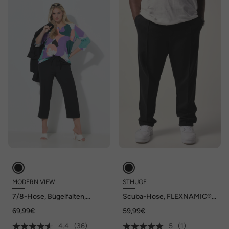
MODERN VIEW
STHUGE
7/8-Hose, Bügelfalten,
Scuba-Hose, FLEXNAMIC®,
Elastikbund
Modern Fit, bis 8 XL
69,99€
59,99€
4.4
(36)
5
(1)