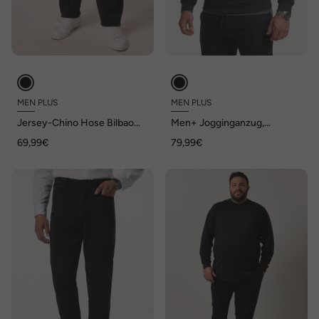
MEN PLUS
MEN PLUS
Jersey-Chino Hose Bilbao
Men+ Jogginganzug,
FLEXLASTIC®, Baukasten,
Zweiteiler, Kapuzenjacke, bis
69,99€
79,99€
bis 8 XL
8 XL