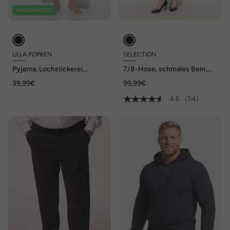
NACHHALTIG
ULLA POPKEN
SELECTION
Pyjama, Lochstickerei,
7/8-Hose, schmales Bein,
Halbarm, Modalmix
Elastikbund
39,99€
99,99€
4.6
(54)