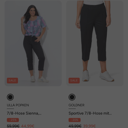
SALE
SALE
ULLA POPKEN
GOLDNER
7/8-Hose Sienna,
Sportive 7/8-Hose mit
Fransensaum, schmales Bein
Biesen
- 25%
- 20%
59,99€
44,99€
49,99€
39,99€