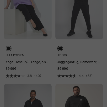
ULLA POPKEN
JP1880
Yoga-Hose, 7/8-Länge, bis
Jogginganzug, Homewear, 2-
Gr. 66/68
teilig, Hoodiejacke und Hose,
39,99€
89,99€
bis 8XL
3.8
(40)
4.4
(33)