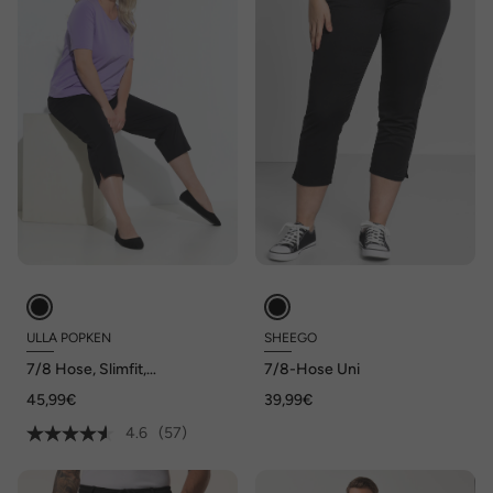
ULLA POPKEN
SHEEGO
7/8 Hose, Slimfit,
7/8-Hose Uni
Gummibund, bis Gr. 66/68
45,99€
39,99€
4.6
(57)