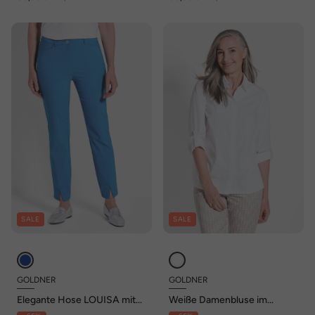
SALE
SALE
GOLDNER
GOLDNER
Elegante Hose LOUISA mit
Weiße Damenbluse im
Formbund
längeren Schnitt