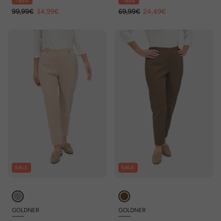
- 65%
- 65%
99,99€
34,99€
69,99€
24,49€
SALE
SALE
GOLDNER
GOLDNER