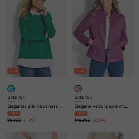
SALE
SALE
GOLDNER
GOLDNER
Elegantes 2-in-1 Business-
Elegante Veloursjacke mit
Oberteil
Stehkragen
- 58%
- 58%
99,99€
41,99€
149,99€
62,99€