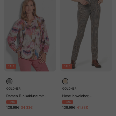
SALE
SALE
GOLDNER
GOLDNER
Damen Tunikabluse mit
Hose in weicher,
Rundhalsausschnitt in
stretchbequemer Qualität
- 69%
- 62%
bunten Farbtönen
109,99€
34,33€
109,99€
41,33€