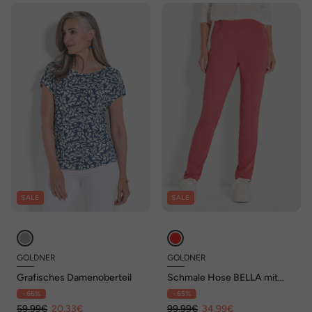
SALE
SALE
GOLDNER
GOLDNER
Grafisches Damenoberteil
Schmale Hose BELLA mit
Schlupfbund
- 66%
- 65%
59,99€
20,33€
99,99€
34,99€