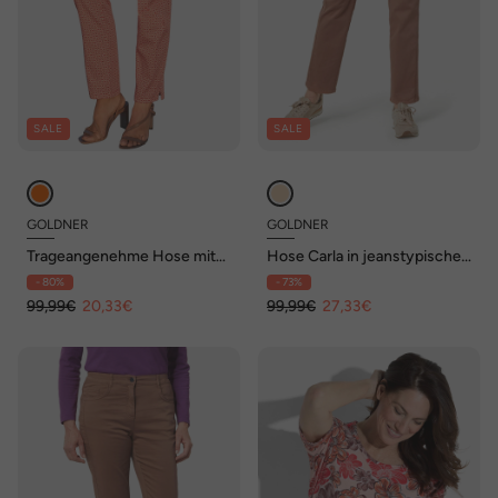
SALE
SALE
GOLDNER
GOLDNER
Trageangenehme Hose mit
Hose Carla in jeanstypischer
grafischem Minimaldruck
Form und trendstarker Farbe
- 80%
- 73%
99,99€
20,33€
99,99€
27,33€