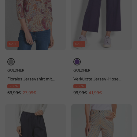
SALE
SALE
GOLDNER
GOLDNER
Florales Jerseyshirt mit
Verkürzte Jersey-Hose
Paisley-Muster
VERA mit Biesen
- 60%
- 58%
69,99€
27,99€
99,99€
41,99€