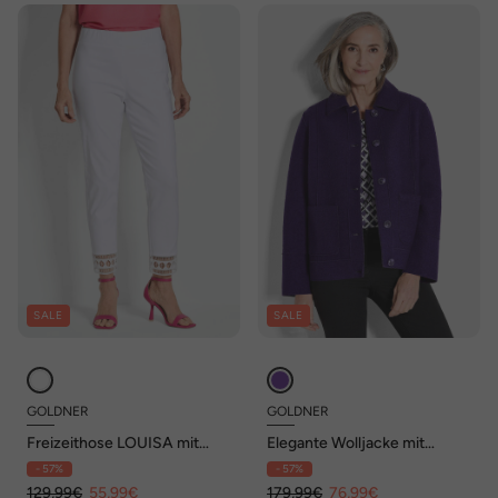
SALE
SALE
GOLDNER
GOLDNER
Freizeithose LOUISA mit
Elegante Wolljacke mit
Spitzenabschluss
Hemdkragen
- 57%
- 57%
129,99€
55,99€
179,99€
76,99€