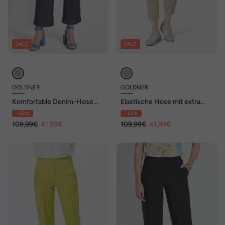
SALE
SALE
GOLDNER
GOLDNER
Komfortable Denim-Hose
Elastische Hose mit extra
VERA mit Stretch
Nähten
- 62%
- 62%
109,99€
41,99€
109,99€
41,99€