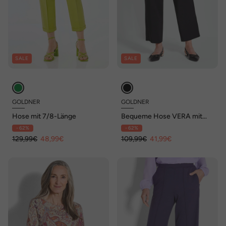
SALE
SALE
GOLDNER
GOLDNER
Hose mit 7/8-Länge
Bequeme Hose VERA mit
sportlichem Look
- 62%
- 62%
129,99€
48,99€
109,99€
41,99€