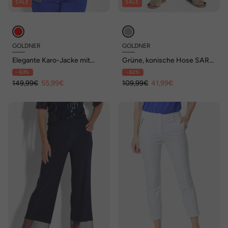
SALE
SALE
GOLDNER
GOLDNER
Elegante Karo-Jacke mit
Grüne, konische Hose SARA,
Glanzeffekten
sportiv
- 63%
- 62%
149,99€
55,99€
109,99€
41,99€