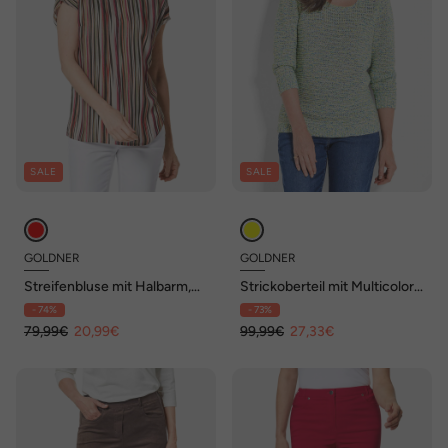
SALE
SALE
GOLDNER
GOLDNER
Streifenbluse mit Halbarm,
Strickoberteil mit Multicolor-
überschnittene Schulter
Effekt
- 74%
- 73%
79,99€
20,99€
99,99€
27,33€