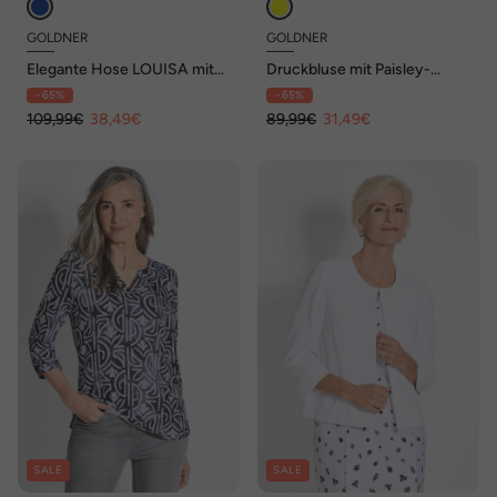
GOLDNER
GOLDNER
Elegante Hose LOUISA mit
Druckbluse mit Paisley-
Glanz
Muster
- 65%
- 65%
109,99€
38,49€
89,99€
31,49€
SALE
SALE