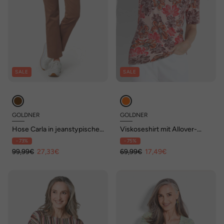
SALE
SALE
GOLDNER
GOLDNER
Hose Carla in jeanstypischer
Viskoseshirt mit Allover-
Form und trendstarker Farbe
Blumendruck
- 73%
- 75%
99,99€
27,33€
69,99€
17,49€