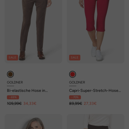
SALE
SALE
GOLDNER
GOLDNER
Bi-elastische Hose in
Capri-Super-Stretch-Hose
superweichem Veloursleder-
Carla
- 69%
- 70%
Look
109,99€
34,33€
89,99€
27,33€