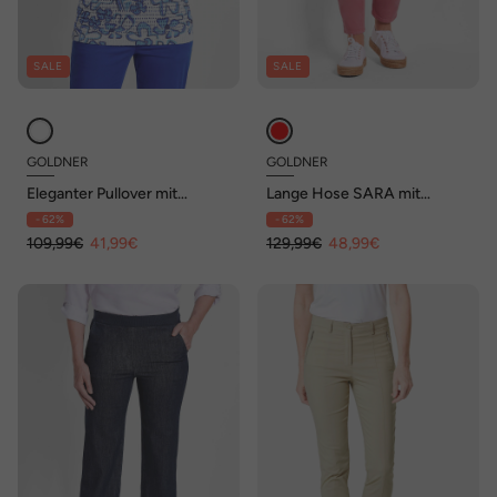
SALE
SALE
GOLDNER
GOLDNER
Eleganter Pullover mit
Lange Hose SARA mit
Kontrastdruck
Formbund
- 62%
- 62%
109,99€
41,99€
129,99€
48,99€