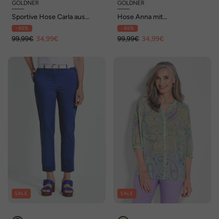
GOLDNER
GOLDNER
Sportive Hose Carla aus
Hose Anna mit
trageangenehmen Satin
Rippenstruktur
- 65%
- 65%
99,99€
34,99€
99,99€
34,99€
SALE
SALE