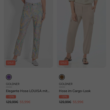
SALE
SALE
GOLDNER
GOLDNER
Elegante Hose LOUISA mit
Hose im Cargo-Look
Paisley-Muster
- 57%
- 57%
129,99€
55,99€
129,99€
55,99€