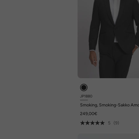
JP1880
Smoking, Smoking-Sakko Amo
Business, Spiegel-Revers, Wol
249,00€
Stretch
5
(9)