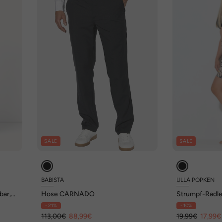
SALE
SALE
BABISTA
ULLA POPKEN
bar,
Hose CARNADO
Strumpf-Radler
Oberschenkel
- 21%
- 10%
113,00€
88,99€
19,99€
17,99€