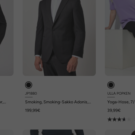
JP1880
ULLA POPKEN
r,
Smoking, Smoking-Sakko Adonis,
Yoga-Hose, 7/8
l-
Business, Spiegel-Revers
66/68
199,99€
39,99€