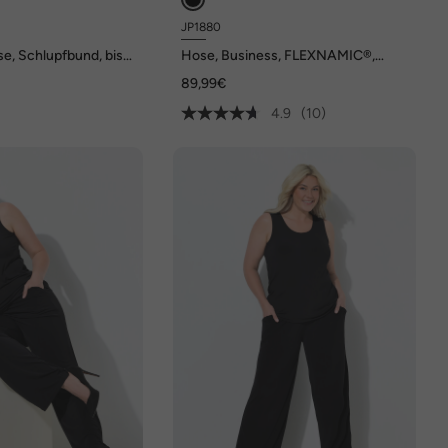
JP1880
e, Schlupfbund, bis
Hose, Business, FLEXNAMIC®,
Baukasten KAPROS, bis Gr. 72/36
89,99€
4.9
(10)