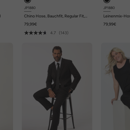
JP1880
JP1880
d
Chino Hose, Bauchfit, Regular Fit,
Leinenmix-Hos
bis Gr. 70/35
72
79,99€
79,99€
4.7
(143)