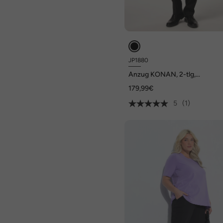
JP1880
Anzug KONAN, 2-tlg,
FLEXNAMIC®, Business, bis G
179,99€
72/36
5
(1)