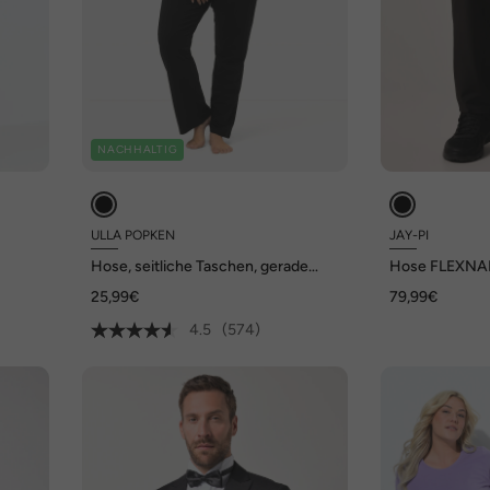
NACHHALTIG
ULLA POPKEN
JAY-PI
Hose, seitliche Taschen, gerade
Hose FLEXNAM
Form, bis Gr. 66/68
QuickDry, Elas
25,99€
79,99€
4.5
(574)