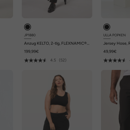
JP1880
ULLA POPKEN
Anzug KELTO, 2-tlg, FLEXNAMIC®,
Jersey Hose, R
r.
Business, bisGr.72/36
Elastikbund
199,99€
49,99€
4.5
(52)