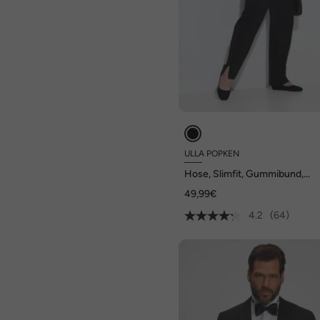
ULLA POPKEN
Hose, Slimfit, Gummibund,
Seitenschlitze, bis Gr. 66/68
49,99€
4.2
(64)