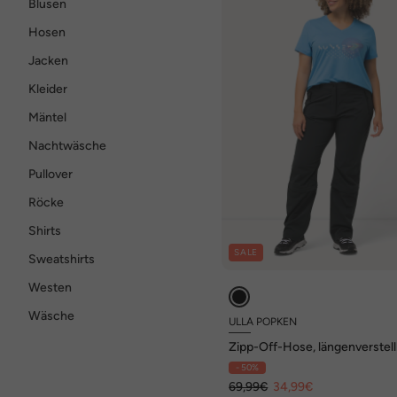
Blusen
Hosen
Jacken
Kleider
Mäntel
Nachtwäsche
Pullover
Röcke
Shirts
SALE
Sweatshirts
Westen
Wäsche
ULLA POPKEN
Zipp-Off-Hose, längenverstell
schnelltrocknend
- 50%
69,99€
34,99€