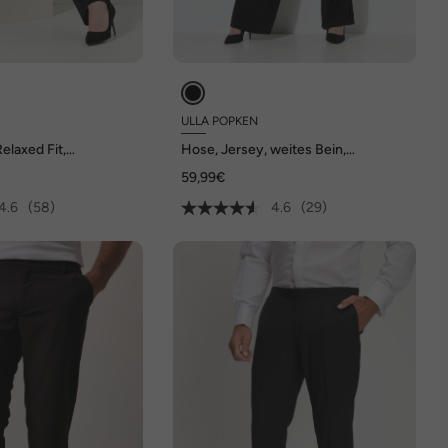
ULLA POPKEN
elaxed Fit,
Hose, Jersey, weites Bein,
Elastikbund
59,99€
4.6
(58)
4.6
(29)