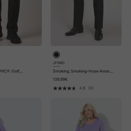
JP1880
IC®, Golf,
Smoking, Smoking-Hose Amor,
tikbund, bis 72
Business, Woll-Stretch
139,99€
4.8
(9)