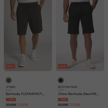
SALE
SALE
JP1880
BOSTON PARK
Bermuda, FLEXNAMIC®,
Chino-Bermuda, Bauchfit,
Elastikbund, 4 Taschen
Bund seitlich elastisch, bis 70
- 50%
- 50%
59,99€
29,99€
59,99€
29,99€