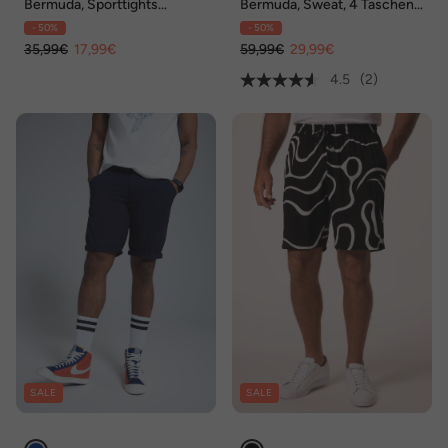
Bermuda, Sporttights
Bermuda, Sweat, 4 Taschen,
FLEXNAMIC®, Fitness,
bis 8 XL
- 50%
- 50%
Smartpone-Tasche
35,99€
17,99€
59,99€
29,99€
4.5
(2)
SALE
SALE