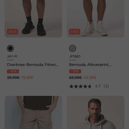
SALE
SALE
JAY-PI
JP1880
Overknee-Bermuda, Fitness,
Bermuda, Alloverprint,
Mesh, Bauchfit, QuickDry, bis
Regular Fit, Elastikbund, bis 8
- 50%
- 50%
7 XL
XL
39,99€
19,99€
69,99€
34,99€
4.7
(3)