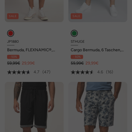
SALE
SALE
JP1880
STHUGE
Bermuda, FLEXNAMIC®,
Cargo Bermuda, 6 Taschen,
Elastikbund, 4 Taschen
Regular Fit, bis Gr. 72
- 50%
- 50%
59,99€
29,99€
59,99€
29,99€
4.7
(47)
4.6
(16)