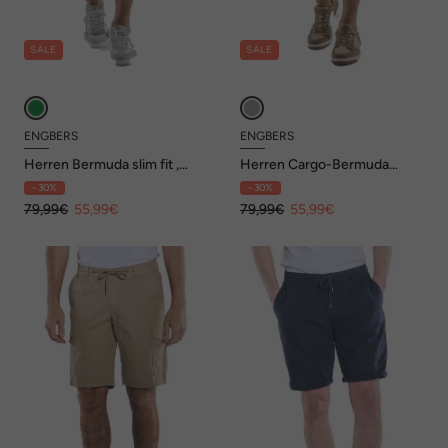
SALE
SALE
ENGBERS
ENGBERS
Herren Bermuda slim fit ,
Herren Cargo-Bermuda
Hellgruen
regular , Khaki
- 30%
- 30%
79,99€
55,99€
79,99€
55,99€