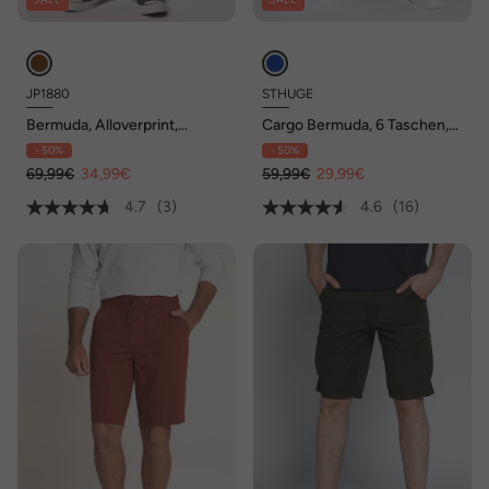
JP1880
STHUGE
Bermuda, Alloverprint,
Cargo Bermuda, 6 Taschen,
Regular Fit, Elastikbund, bis 8
Regular Fit, bis Gr. 72
- 50%
- 50%
XL
69,99€
34,99€
59,99€
29,99€
4.7
(3)
4.6
(16)