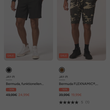
SALE
SALE
JAY-PI
JAY-PI
Bermuda, funktionellen
Bermuda FLEXNAMIC®,
Stretch Jersey, Elastikbund,
Fitness, QuickDry,
- 50%
- 50%
UV-Schutz 45+
Camouflage, bis 7 XL
49,99€
24,99€
39,99€
19,99€
5
(1)