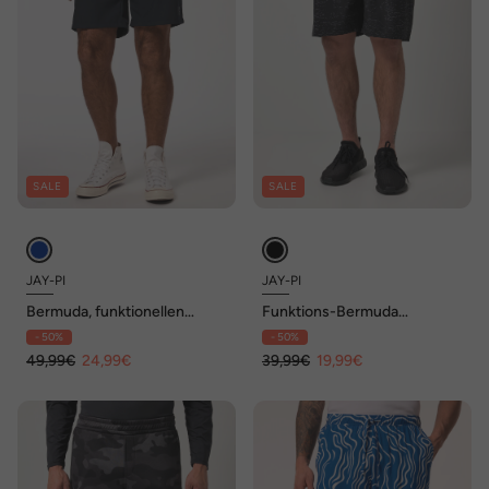
SALE
SALE
JAY-PI
JAY-PI
Bermuda, funktionellen
Funktions-Bermuda
Stretch Jersey, Elastikbund,
FLEXNAMIC®, Fitness,
- 50%
- 50%
UV-Schutz 45+
Relaxed Fit, QuickDry, bis 7
49,99€
24,99€
XL
39,99€
19,99€