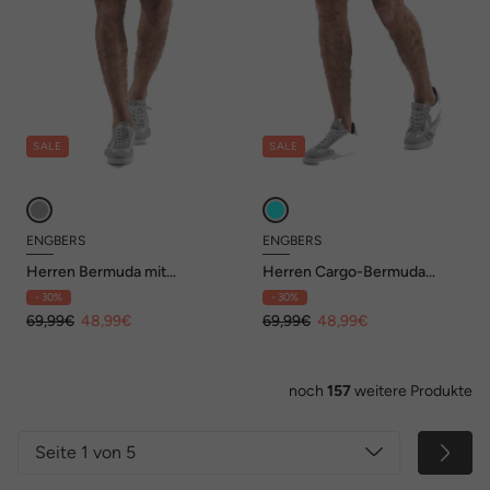
SALE
SALE
ENGBERS
ENGBERS
Herren Bermuda mit
Herren Cargo-Bermuda
Tunnelzug , Hellgrau
regular , Saphirblau
- 30%
- 30%
69,99€
48,99€
69,99€
48,99€
noch
157
weitere Produkte
Seite 1 von 5