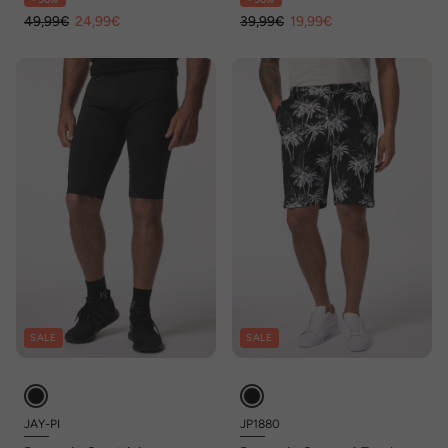
8 XL
49,99€
24,99€
39,99€
19,99€
SALE
SALE
JAY-PI
JP1880