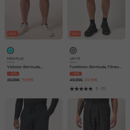
SALE
SALE
MEN PLUS
JAY-PI
Viskose-Bermuda,
Funktions-Bermuda, Fitness,
Alloverdruck, Regular Fit, bis
atmungsaktiv, Cargotaschen,
- 50%
- 50%
8 XL
Smartphonetasche, bis 7 XL
39,99€
19,99€
49,99€
24,99€
5
(1)