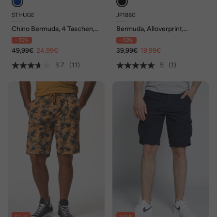
STHUGE
JP1880
Chino Bermuda, 4 Taschen,
Bermuda, Alloverprint,
Regular Fit, bis Gr. 70
Elastikbund, bis Gr. 8 XL
- 50%
- 50%
49,99€
24,99€
39,99€
19,99€
3.7
(11)
5
(1)
SALE
SALE