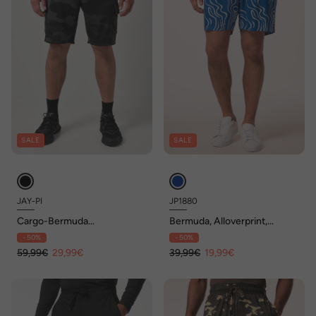
SALE
SALE
JAY-PI
JP1880
Cargo-Bermuda
Bermuda, Alloverprint,
FLEXNAMIC®, Fitness,
Elastikbund, bis 8 XL
- 50%
- 50%
Sweat, bis 7 XL
59,99€
29,99€
39,99€
19,99€