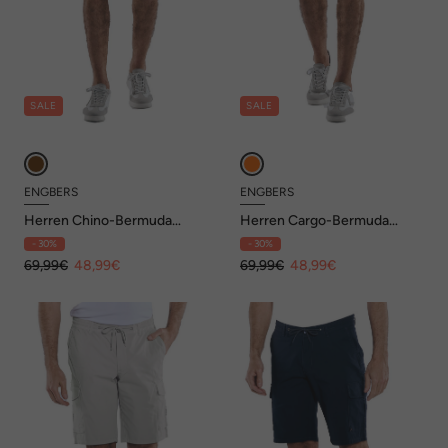
SALE
SALE
ENGBERS
ENGBERS
Herren Chino-Bermuda
Herren Cargo-Bermuda
regular , Beige
regular , Rostorange
- 30%
- 30%
69,99€
48,99€
69,99€
48,99€