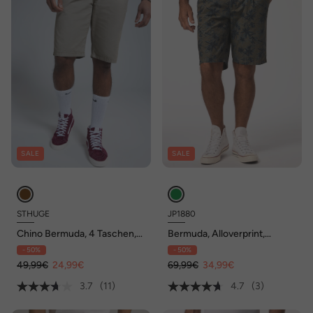
SALE
SALE
STHUGE
JP1880
Chino Bermuda, 4 Taschen,
Bermuda, Alloverprint,
Regular Fit, bis Gr. 70
Regular Fit, Elastikbund, bis 8
- 50%
- 50%
XL
49,99€
24,99€
69,99€
34,99€
3.7
(11)
4.7
(3)