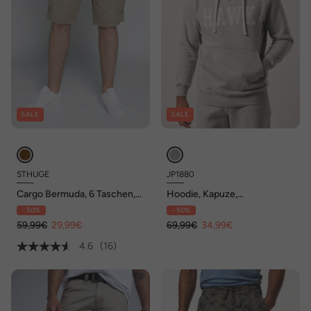
SALE
SALE
STHUGE
JP1880
Cargo Bermuda, 6 Taschen,
Hoodie, Kapuze,
Regular Fit, bis Gr. 72
Kängurutasche, Brustprint,
- 50%
- 50%
bis 8 XL
59,99€
29,99€
69,99€
34,99€
4.6
(16)