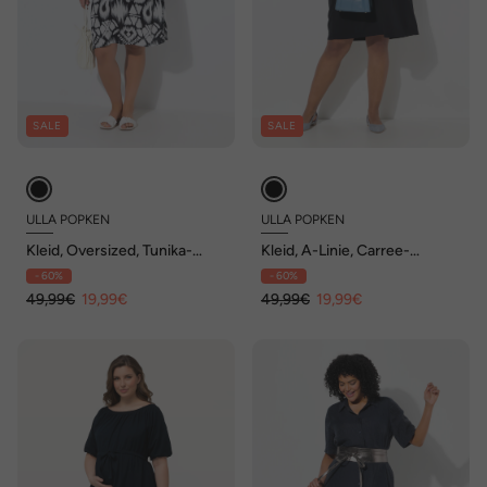
SALE
SALE
ULLA POPKEN
ULLA POPKEN
Kleid, Oversized, Tunika-
Kleid, A-Linie, Carree-
Ausschnitt, Halbarm
Ausschnitt, Halbarm,
- 60%
- 60%
Taschen
49,99€
19,99€
49,99€
19,99€