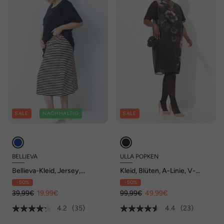
SALE
NACHHALTIG
SALE
BELLIEVA
ULLA POPKEN
Bellieva-Kleid, Jersey,
Kleid, Blüten, A-Linie, V-
oversized, doppellagig,
Ausschnitt, Cup-Halbarm
- 50%
- 50%
Halbarm, Biobaumwolle,
GOTS
39,99€
19,99€
99,99€
49,99€
4.2
(35)
4.4
(23)