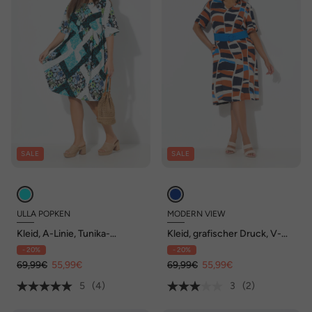
SALE
SALE
ULLA POPKEN
MODERN VIEW
Kleid, A-Linie, Tunika-
Kleid, grafischer Druck, V-
Ausschnitt, Halbarm
Ausschnitt, Halbarm,
- 20%
- 20%
Taschen
69,99€
55,99€
69,99€
55,99€
5
(4)
3
(2)