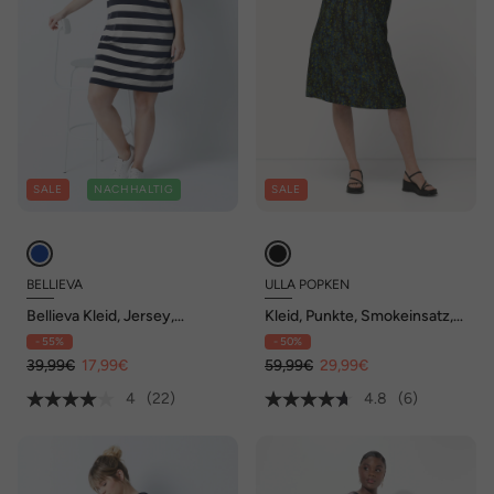
SALE
NACHHALTIG
SALE
BELLIEVA
ULLA POPKEN
Bellieva Kleid, Jersey,
Kleid, Punkte, Smokeinsatz,
Halbarm, seitliche Raffung,
V-Ausschnitt, Halbarm
- 55%
- 50%
Biobaumwolle, GOTS
39,99€
17,99€
59,99€
29,99€
4
(22)
4.8
(6)