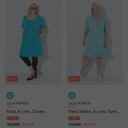
SALE
SALE
ULLA POPKEN
ULLA POPKEN
Kleid, A-Linie, Carree-
Kleid, Blätter, A-Linie, Tunika-
Ausschnitt, Halbarm,
Ausschnitt, Halbarm
- 20%
- 17%
Taschen
49,99€
39,99€
59,99€
49,99€