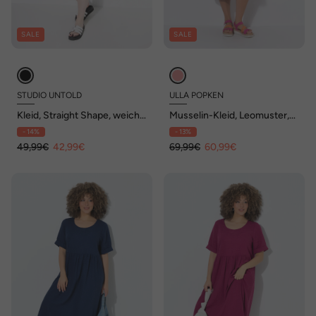
SALE
SALE
STUDIO UNTOLD
ULLA POPKEN
Kleid, Straight Shape, weiche
Musselin-Kleid, Leomuster,
Viskose
A-Linie, V-Ausschnitt,
- 14%
- 13%
Halbarm
49,99€
42,99€
69,99€
60,99€