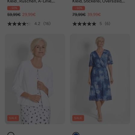
Kleid , Rüschen, A-Linie,
Kleid, Stickerei, Oversized,
Tunika-Ausschnitt, Halbarm
V-Ausschnitt, Halbarm
- 50%
- 50%
59,99€
29,99€
79,99€
39,99€
4.2
(16)
5
(6)
SALE
SALE