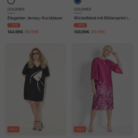
GOLDNER
GOLDNER
Eleganter Jersey-Kurzblazer
Wickelkleid mit Blütenprint in
Blau, tailliert
- 45%
- 44%
164,99€
89,99€
159,99€
89,99€
SALE
SALE