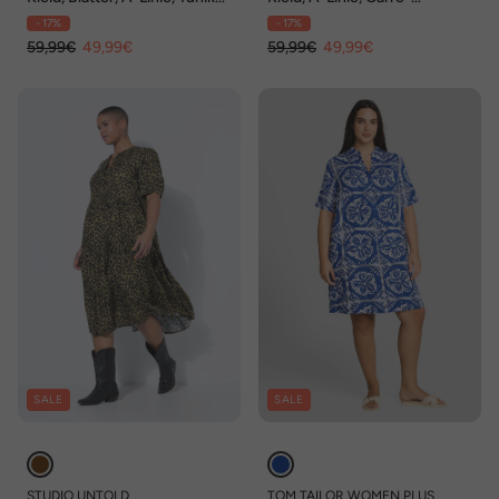
Ausschnitt, Halbarm
Ausschnitt, Ballon-Halbarm
- 17%
- 17%
59,99€
49,99€
59,99€
49,99€
SALE
SALE
STUDIO UNTOLD
TOM TAILOR WOMEN PLUS