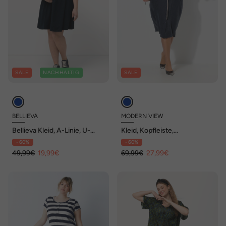
SALE
NACHHALTIG
SALE
BELLIEVA
MODERN VIEW
Bellieva Kleid, A-Linie, U-
Kleid, Kopfleiste,
Boot-Ausschnitt, weiter
Hemdkragen, Halbarm,
- 60%
- 60%
Halbarm
Lyocell-Mix
49,99€
19,99€
69,99€
27,99€