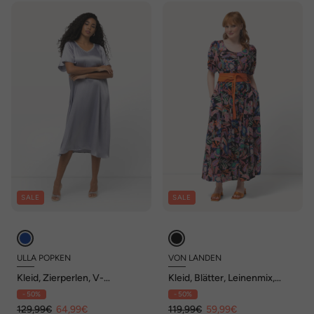
SALE
SALE
ULLA POPKEN
VON LANDEN
Kleid, Zierperlen, V-
Kleid, Blätter, Leinenmix,
Ausschnitt, Halbarm
Rundhals, Halbarm
- 50%
- 50%
129,99€
64,99€
119,99€
59,99€