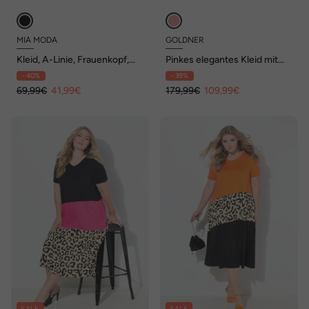
MIA MODA
GOLDNER
Kleid, A-Linie, Frauenkopf,
Pinkes elegantes Kleid mit
Halbarm
3/4-Arm aus Chiffon
- 40%
- 39%
69,99€
41,99€
179,99€
109,99€
SALE
SALE