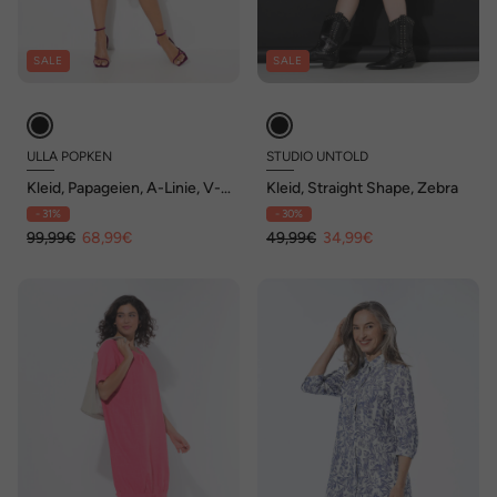
SALE
SALE
ULLA POPKEN
STUDIO UNTOLD
Kleid, Papageien, A-Linie, V-
Kleid, Straight Shape, Zebra
Ausschnitt, Glocken-
- 31%
- 30%
Halbarm
99,99€
68,99€
49,99€
34,99€