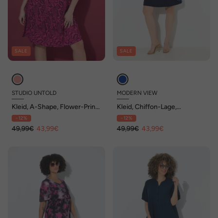
SALE
SALE
STUDIO UNTOLD
MODERN VIEW
Kleid, A-Shape, Flower-Print,
Kleid, Chiffon-Lage,
weiter Halbarm
Oversized, V-Ausschnitt,
- 12%
- 12%
Halbarm
49,99€
43,99€
49,99€
43,99€