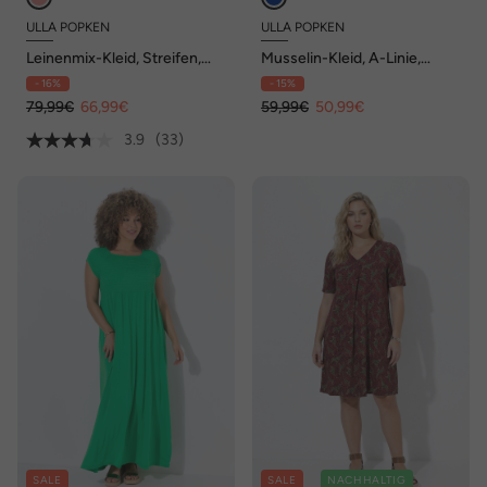
ULLA POPKEN
ULLA POPKEN
Leinenmix-Kleid, Streifen,
Musselin-Kleid, A-Linie,
Oversized, Hemdkragen,
Tunika-Ausschnitt, Halbarm
- 16%
- 15%
Halbarm
79,99€
66,99€
59,99€
50,99€
3.9
(33)
SALE
SALE
NACHHALTIG