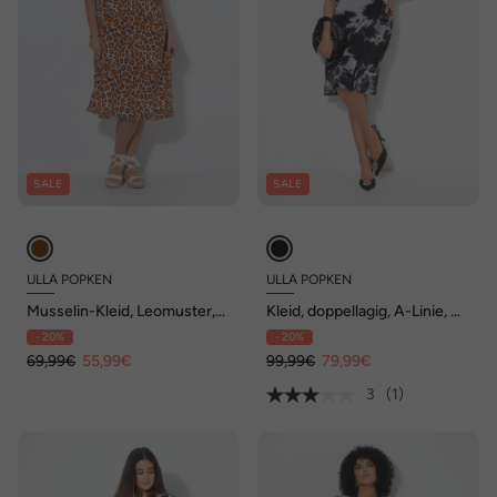
SALE
SALE
ULLA POPKEN
ULLA POPKEN
Musselin-Kleid, Leomuster,
Kleid, doppellagig, A-Linie, V-
A-Linie, V-Ausschnitt,
Ausschnitt, Glocken-
- 20%
- 20%
Halbarm
Halbarm
69,99€
55,99€
99,99€
79,99€
3
(1)