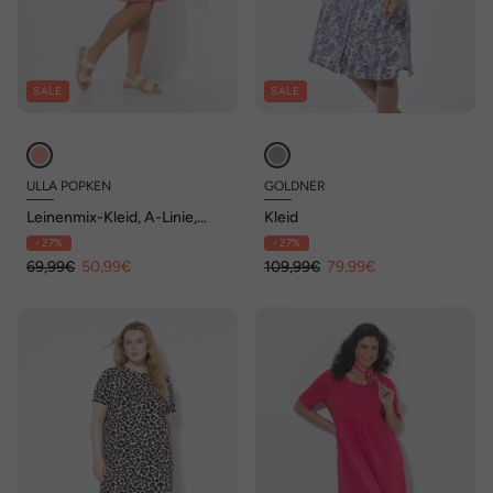
SALE
SALE
ULLA POPKEN
GOLDNER
Leinenmix-Kleid, A-Linie,
Kleid
Rundhals, Halbarm, Taschen
- 27%
- 27%
69,99€
50,99€
109,99€
79,99€