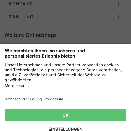
KONTAKT
ZAHLUNG
Weitere Onlineshops
Deutschland
Sicher einkaufen mit
Newsletter
Datenschutz
AGB
Widerrufsrecht
Lieferbedingungen
Jetzt
anmelden
und 15%
Impressum
Rabatt sichern! 👈
Zur Anmeldung