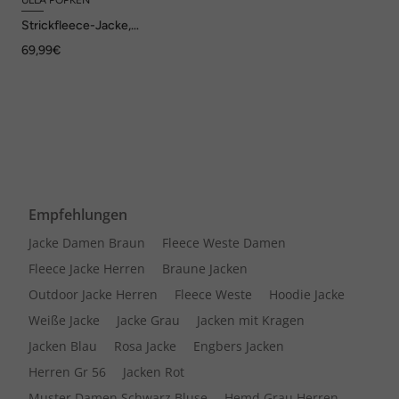
ULLA POPKEN
Strickfleece-Jacke,
grafisches Muster, Kapuze
69,99€
Empfehlungen
Jacke Damen Braun
Fleece Weste Damen
Fleece Jacke Herren
Braune Jacken
Outdoor Jacke Herren
Fleece Weste
Hoodie Jacke
Weiße Jacke
Jacke Grau
Jacken mit Kragen
Jacken Blau
Rosa Jacke
Engbers Jacken
Herren Gr 56
Jacken Rot
Muster Damen Schwarz Bluse
Hemd Grau Herren