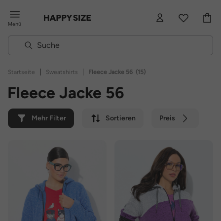
Menü
|
|
Startseite
Sweatshirts
Fleece Jacke 56
(15)
Fleece Jacke 56
Mehr Filter
Sortieren
Preis
Farbe
Marke
Nachhaltig