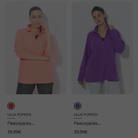
ULLA POPKEN
ULLA POPKEN
Fleecejacke,
Fleecejacke,
Baukastensystem,
Baukastensystem,
39,99€
39,99€
Innenjacke, recycelt
Innenjacke, recycelt