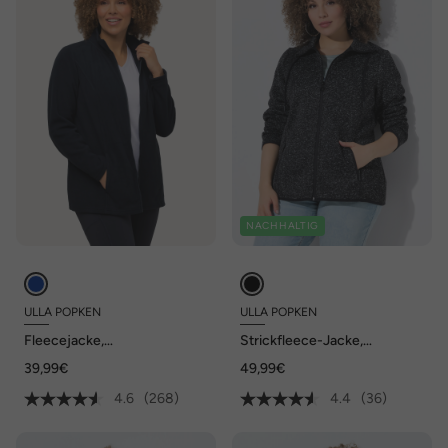
NACHHALTIG
ULLA POPKEN
ULLA POPKEN
Fleecejacke,
Strickfleece-Jacke,
Baukastensystem,
Stehkragen, Zipptaschen
39,99€
49,99€
Innenjacke, recycelt
4.6
(268)
4.4
(36)