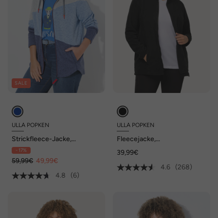
SALE
ULLA POPKEN
ULLA POPKEN
Strickfleece-Jacke,
Fleecejacke,
Colorblocking, Kapuze,
Baukastensystem,
- 17%
39,99€
Zipper
Innenjacke, recycelt
59,99€
49,99€
4.6
(268)
4.8
(6)