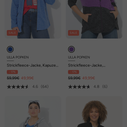
SALE
SALE
ULLA POPKEN
ULLA POPKEN
Strickfleece-Jacke, Kapuze,
Strickfleece-Jacke,
Reißverschlusstaschen
Colorblocking, Kapuze,
- 17%
- 17%
Zipper
59,99€
49,99€
59,99€
49,99€
4.6
(64)
4.8
(6)