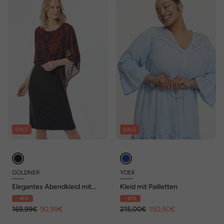
SALE
SALE
GOLDNER
YOEK
Elegantes Abendkleid mit
Kleid mit Pailletten
Pailletten
- 46%
- 30%
169,99€
90,99€
215,00€
150,50€