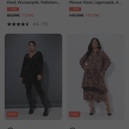
Kleid, Wickeloptik, Pailletten,
Plissee-Kleid, Lagenoptik, A-
V-Ausschnitt
Linie, V-Ausschnitt, Langarm
- 20%
- 20%
89,99€
71,99€
149,99€
119,99€
4.6
(11)
SALE
SALE