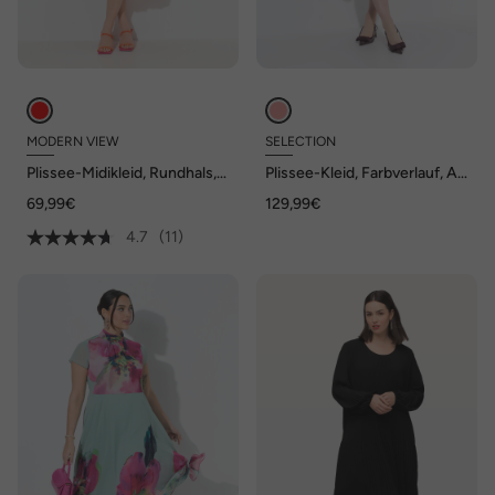
MODERN VIEW
SELECTION
Plissee-Midikleid, Rundhals,
Plissee-Kleid, Farbverlauf, A-
ärmellos
Linie, V-Ausschnitt, 3/4-Arm
69,99€
129,99€
4.7
(11)