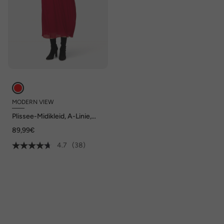
MODERN VIEW
Plissee-Midikleid, A-Linie,
Rundhals, Langarm
89,99€
4.7
(38)