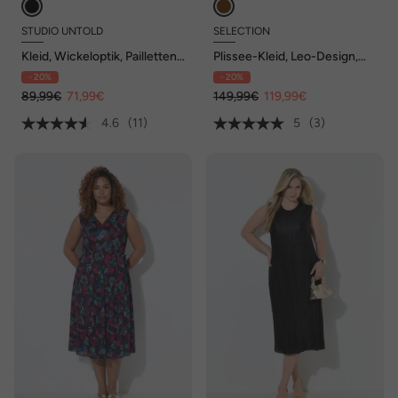
STUDIO UNTOLD
SELECTION
Kleid, Wickeloptik, Pailletten,
Plissee-Kleid, Leo-Design,
V-Ausschnitt
Tunika-Ausschnitt, Langarm
- 20%
- 20%
89,99€
71,99€
149,99€
119,99€
4.6
(11)
5
(3)