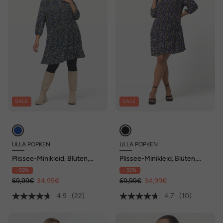
SALE
SALE
ULLA POPKEN
ULLA POPKEN
Plissee-Minikleid, Blüten,
Plissee-Minikleid, Blüten,
Rüschen, Stehkragen, 3/4-
Rundhals, 3/4-Arm
- 50%
- 50%
Arm
69,99€
34,99€
69,99€
34,99€
4.9
(22)
4.7
(10)