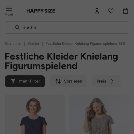
Menü
|
|
Startseite
Kleider
Festliche Kleider Knielang Figurumspielend
(21)
Festliche Kleider Knielang
Figurumspielend
Mehr Filter
Sortieren
Preis
Farbe
Marke
Nachhaltig