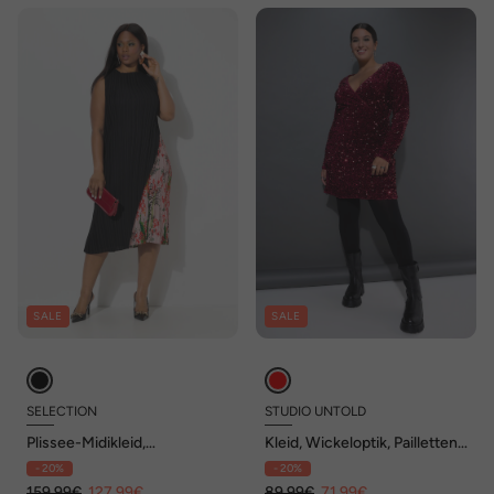
SALE
SALE
SELECTION
STUDIO UNTOLD
Plissee-Midikleid,
Kleid, Wickeloptik, Pailletten,
doppellagig, Rundhals,
V-Ausschnitt
- 20%
- 20%
ärmellos
159,99€
127,99€
89,99€
71,99€