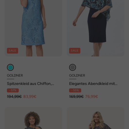
SALE
SALE
GOLDNER
GOLDNER
Spitzenkleid aus Chiffon,
Elegantes Abendkleid mit
Flügelärmeln
Pailletten
- 57%
- 55%
194,99€
83,99€
169,99€
76,99€