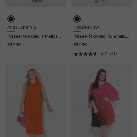
ANGEL OF STYLE
MODERN VIEW
Plissee-Midikleid, ärmellos,
Plissee-Midikleid, Rundhals,
Muster, elastische Taille,
ärmellos
69,99€
69,99€
Angel of Style x MIAMODA
4.7
(11)