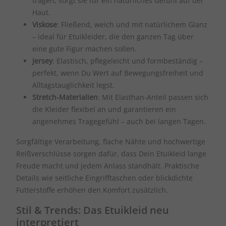
tragen, sorgt sie für ein natürliches Gefühl auf der
Haut.
Viskose
: Fließend, weich und mit natürlichem Glanz
– ideal für Etuikleider, die den ganzen Tag über
eine gute Figur machen sollen.
Jersey
: Elastisch, pflegeleicht und formbeständig –
perfekt, wenn Du Wert auf Bewegungsfreiheit und
Alltagstauglichkeit legst.
Stretch-Materialien
: Mit Elasthan-Anteil passen sich
die Kleider flexibel an und garantieren ein
angenehmes Tragegefühl – auch bei langen Tagen.
Sorgfältige Verarbeitung, flache Nähte und hochwertige
Reißverschlüsse sorgen dafür, dass Dein Etuikleid lange
Freude macht und jedem Anlass standhält. Praktische
Details wie seitliche Eingrifftaschen oder blickdichte
Futterstoffe erhöhen den Komfort zusätzlich.
Stil & Trends: Das Etuikleid neu
interpretiert