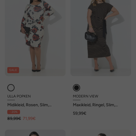
SALE
ULLA POPKEN
MODERN VIEW
Midikleid, Rosen, Slim,
Maxikleid, Ringel, Slim,
Rücken-V-Ausschnitt,
Rundhals, Halbarm
- 20%
59,99€
Langarm
89,99€
71,99€