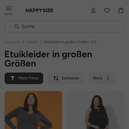
Menü
|
|
Startseite
Kleider
Etuikleider in großen Größen
(11)
Etuikleider in großen
Größen
Mehr Filter
Sortieren
Preis
Farbe
Marke
Nachhaltig