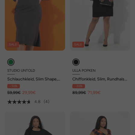
SALE
SALE
STUDIO UNTOLD
ULLA POPKEN
Schlauchkleid, Slim Shape,
Chiffonkleid, Slim, Rundhals,
Rippjersey
ärmellos, doppellagig
- 50%
- 20%
59,99€
29,99€
89,99€
71,99€
4.8
(4)