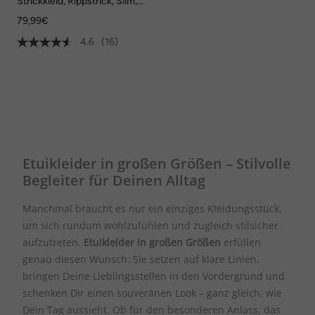
Strickkleid, Rippstrick, Slim,
Midilänge, V-Ausschnitt,
79,99€
ärmellos
4.6
(16)
Etuikleider in großen Größen – Stilvolle
Begleiter für Deinen Alltag
Manchmal braucht es nur ein einziges Kleidungsstück,
um sich rundum wohlzufühlen und zugleich stilsicher
aufzutreten.
Etuikleider in großen Größen
erfüllen
genau diesen Wunsch: Sie setzen auf klare Linien,
bringen Deine Lieblingsstellen in den Vordergrund und
schenken Dir einen souveränen Look – ganz gleich, wie
Dein Tag aussieht. Ob für den besonderen Anlass, das