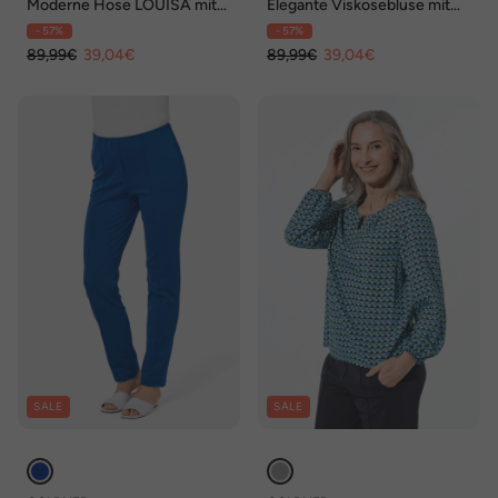
Moderne Hose LOUISA mit
Elegante Viskosebluse mit
streckenden Biesen
Hemdkragen
- 57%
- 57%
89,99€
39,04€
89,99€
39,04€
SALE
SALE