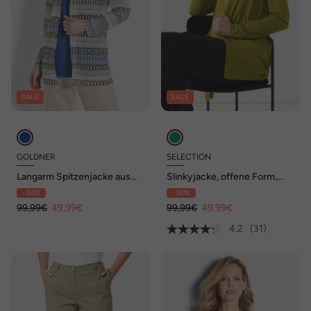
SALE
SALE
GOLDNER
SELECTION
Langarm Spitzenjacke aus
Slinkyjacke, offene Form,
Jersey
Schalkragen, Langarm
- 50%
- 50%
99,99€
49,99€
99,99€
49,99€
4.2
(31)