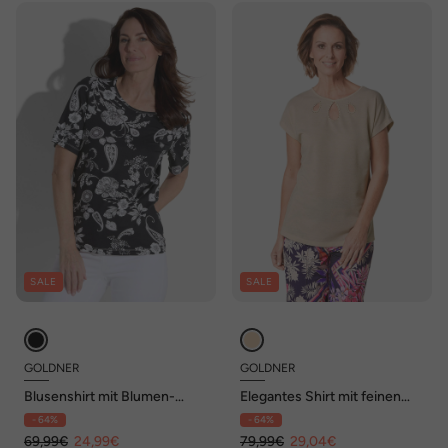
SALE
SALE
GOLDNER
GOLDNER
Blusenshirt mit Blumen-
Elegantes Shirt mit feinen
Paisley-Muster
Glanzgarnen
- 64%
- 64%
69,99€
24,99€
79,99€
29,04€