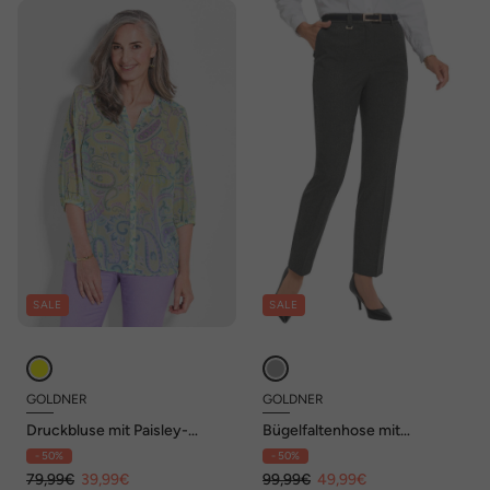
SALE
SALE
GOLDNER
GOLDNER
Druckbluse mit Paisley-
Bügelfaltenhose mit
Muster
Teildehnbund
- 50%
- 50%
79,99€
39,99€
99,99€
49,99€