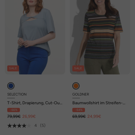
SALE
SALE
SELECTION
GOLDNER
T-Shirt, Drapierung, Cut-Out,
Baumwollshirt im Streifen-
V-Ausschnitt, Halbarm
Look
- 66%
- 64%
79,99€
26,99€
69,99€
24,99€
4
(5)