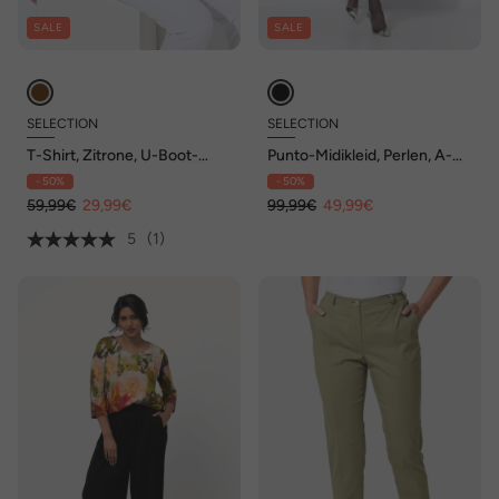
SALE
SALE
SELECTION
SELECTION
T-Shirt, Zitrone, U-Boot-
Punto-Midikleid, Perlen, A-
Ausschnitt, Halbarm, Pima
Linie, Stehkragen, 3/4-Arm
- 50%
- 50%
Cotton
59,99€
29,99€
99,99€
49,99€
5
(1)