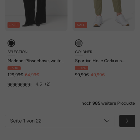
SALE
SALE
SELECTION
GOLDNER
Marlene-Plisseehose, weites
Sportive Hose Carla aus
Bein, Elastikbund
trageangenehmen Satin
- 50%
- 50%
129,99€
64,99€
99,99€
49,99€
4.5
(2)
noch
985
weitere Produkte
Seite 1 von 22