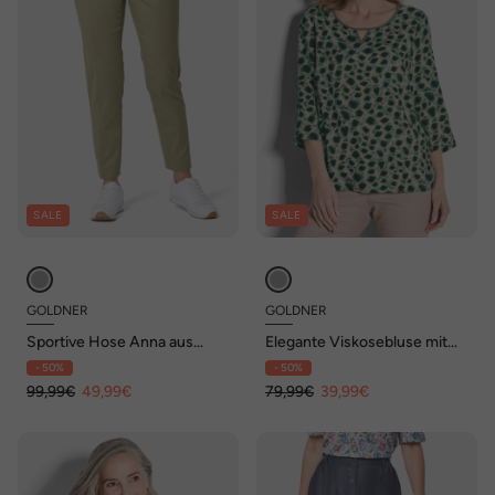
SALE
SALE
GOLDNER
GOLDNER
Sportive Hose Anna aus
Elegante Viskosebluse mit
trageangenehmen Satin
Leo-Muster
- 50%
- 50%
99,99€
49,99€
79,99€
39,99€