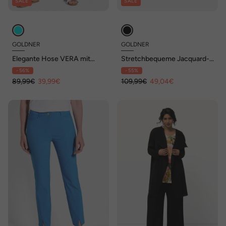
SALE
SALE
GOLDNER
GOLDNER
Elegante Hose VERA mit
Stretchbequeme Jacquard-
Blütendruck
Hose MARTHA
- 56%
- 55%
89,99€
39,99€
109,99€
49,04€