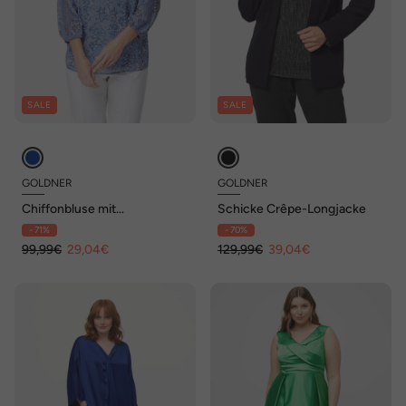
SALE
SALE
GOLDNER
GOLDNER
Chiffonbluse mit
Schicke Crêpe-Longjacke
farbbrillantem Druck
- 71%
- 70%
99,99€
29,04€
129,99€
39,04€