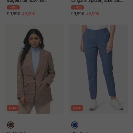
Bügelfaltenhose mit
Langarm Spitzenjacke aus
Teildehnbund
Jersey
- 50%
- 50%
99,99€
49,99€
99,99€
49,99€
SALE
SALE