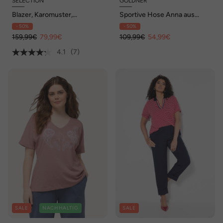
SELECTION
GOLDNER
Blazer, Karomuster,
Sportive Hose Anna aus
Reverskragen,
trageangenehmen Satin
- 50%
- 50%
Klappentaschen
159,99€
79,99€
109,99€
54,99€
4.1
(7)
SALE
NACHHALTIG
SALE