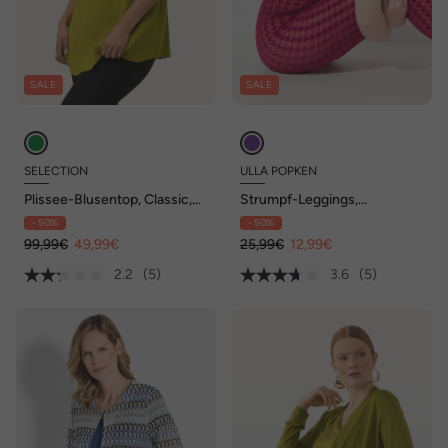
SALE
SALE
SELECTION
ULLA POPKEN
Plissee-Blusentop, Classic,
Strumpf-Leggings,
Stehkragen, ärmellos
Flockdruck, Hahnentritt
- 50%
- 50%
99,99€
49,99€
25,99€
12,99€
2.2
(5)
3.6
(5)