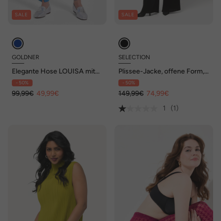
SALE
SALE
GOLDNER
SELECTION
Elegante Hose LOUISA mit
Plissee-Jacke, offene Form,
Formbund
V-Ausschnitt, Langarm
- 50%
- 50%
99,99€
49,99€
149,99€
74,99€
1
(1)