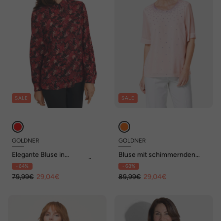
SALE
SALE
GOLDNER
GOLDNER
Elegante Bluse in
Bluse mit schimmernden
trageangenehmer QualitÃ¤t
Pailletten
- 64%
- 68%
79,99€
29,04€
89,99€
29,04€