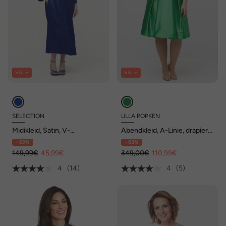
SALE
SALE
SELECTION
ULLA POPKEN
Midikleid, Satin, V-
Abendkleid, A-Linie, drapiert,
Ausschnitt, Halbarm,
V-Ausschnitt, ärmellos
- 69%
- 68%
Taschen
149,99€
45,99€
349,00€
110,99€
4
(14)
4
(5)