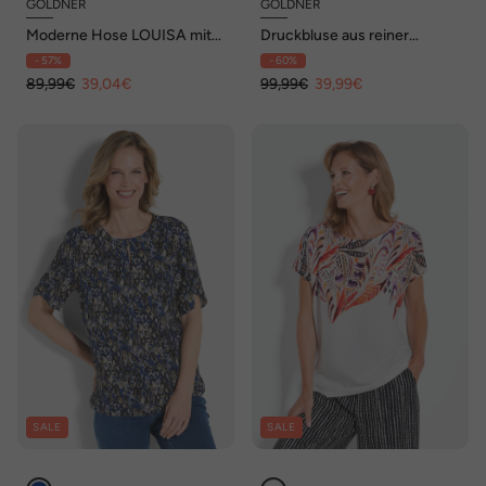
GOLDNER
GOLDNER
Moderne Hose LOUISA mit
Druckbluse aus reiner
streckenden Biesen
Viskose
- 57%
- 60%
89,99€
39,04€
99,99€
39,99€
SALE
SALE