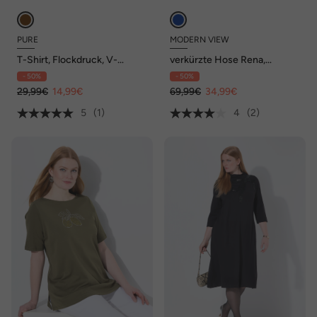
PURE
MODERN VIEW
T-Shirt, Flockdruck, V-
verkürzte Hose Rena,
Ausschnitt, Halbarm,
schmales Bein, Bügelfalte
- 50%
- 50%
Biobaumwolle
29,99€
14,99€
69,99€
34,99€
5
(1)
4
(2)