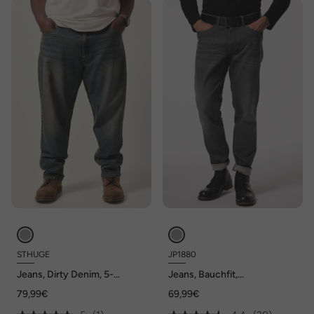
STHUGE
JP1880
Jeans, Dirty Denim, 5-
Jeans, Bauchfit,
Pocket, Tapered Baggy Fit,
FLEXNAMIC®, Denim,
79,99€
69,99€
bis 72
Regular Fit, 5-Pocket, bis Gr.
36/72