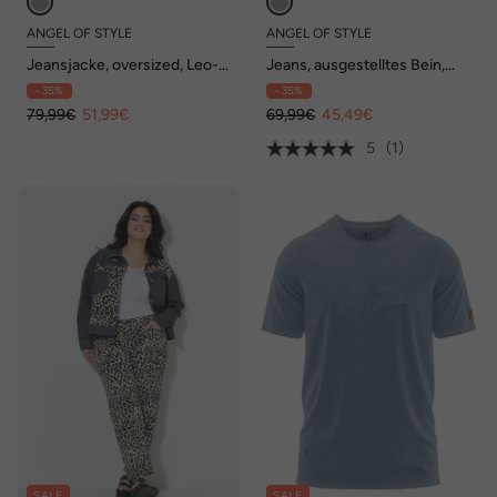
ANGEL OF STYLE
ANGEL OF STYLE
Jeansjacke, oversized, Leo-
Jeans, ausgestelltes Bein,
Einsätze, Destroys
Leo, Fransensaum, 5-Pocket
- 35%
- 35%
79,99€
51,99€
69,99€
45,49€
5
(1)
SALE
SALE