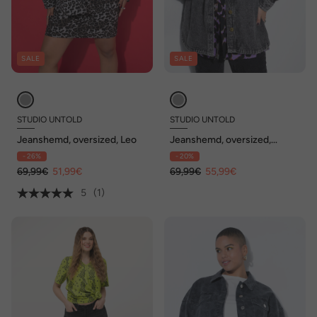
SALE
SALE
STUDIO UNTOLD
STUDIO UNTOLD
Jeanshemd, oversized, Leo
Jeanshemd, oversized,
Vintage Look, goldene
- 26%
- 20%
Ziernieten
69,99€
51,99€
69,99€
55,99€
5
(1)