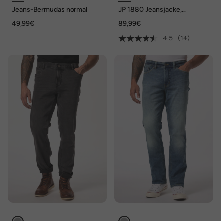
Jeans-Bermudas normal
JP 1880 Jeansjacke,
Brusttaschen, Knopfleiste,
49,99€
89,99€
bis 8 XL
4.5
(14)