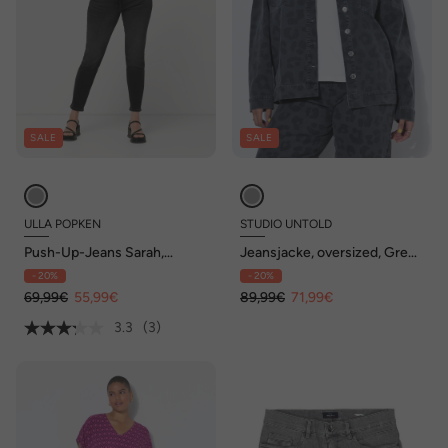
SALE
SALE
ULLA POPKEN
STUDIO UNTOLD
Push-Up-Jeans Sarah,
Jeansjacke, oversized, Grey-
schmales Bein, Stretch
Denim mit Leo
- 20%
- 20%
69,99€
55,99€
89,99€
71,99€
3.3
(3)