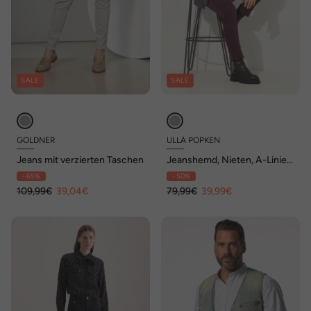
SALE
SALE
GOLDNER
ULLA POPKEN
Jeans mit verzierten Taschen
Jeanshemd, Nieten, A-Linie,
Hemdkragen, Langarm,
- 65%
- 50%
Taschen
109,99€
39,04€
79,99€
39,99€