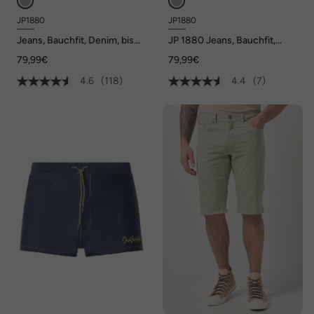
JP1880
JP1880
Jeans, Bauchfit, Denim, bis
JP 1880 Jeans, Bauchfit,
Gr. 70/35
FLEXNAMIC®, Denim,
79,99€
79,99€
Regular Fit, 5-Pocket, bis Gr.
36/72
4.6
(118)
4.4
(7)