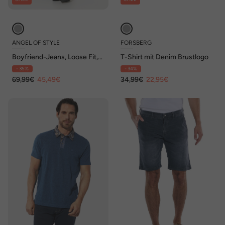
ANGEL OF STYLE
FORSBERG
Boyfriend-Jeans, Loose Fit,
T-Shirt mit Denim Brustlogo
Leo, 5-Pocket
- 35%
- 34%
69,99€
45,49€
34,99€
22,95€