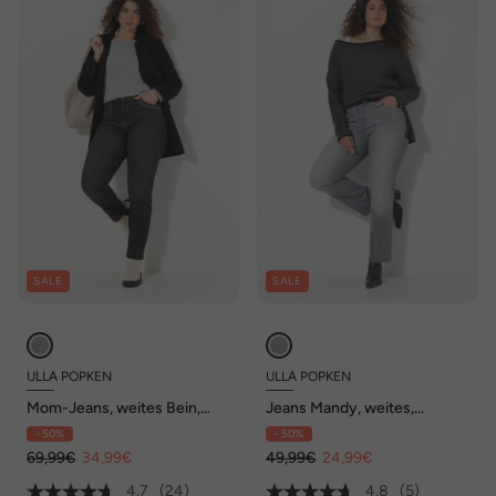
SALE
SALE
ULLA POPKEN
ULLA POPKEN
Mom-Jeans, weites Bein,
Jeans Mandy, weites,
Ziernieten, Komfortbund
gerades Bein, Ziernaht
- 50%
- 50%
69,99€
34,99€
49,99€
24,99€
4.7
(24)
4.8
(5)