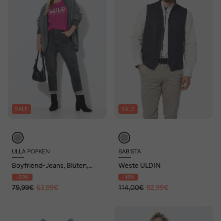
SALE
SALE
ULLA POPKEN
BABISTA
Boyfriend-Jeans, Blüten,
Weste ULDIN
Ziersteine, Stretch
- 20%
- 18%
79,99€
63,99€
114,00€
92,99€