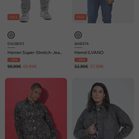
SALE
SALE
ENGBERS
BABISTA
Herren Super-Stretch-Jeans
Hemd ILVANO
regular , Silbergrau
- 30%
- 28%
99,99€
69,99€
52,99€
37,99€