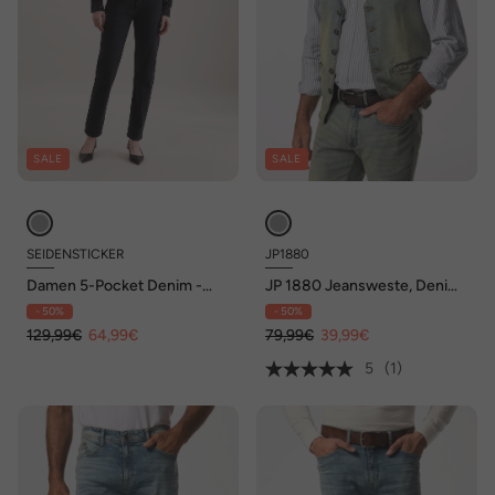
SALE
SALE
SEIDENSTICKER
JP1880
Damen 5-Pocket Denim -
JP 1880 Jeansweste, Denim,
Denim
V-Ausschnitt, Vintage Look,
- 50%
- 50%
bis 8 XL
129,99€
64,99€
79,99€
39,99€
5
(1)