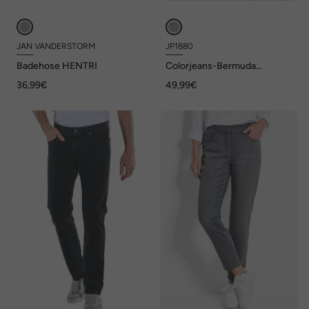
JAN VANDERSTORM
JP1880
Badehose HENTRI
Colorjeans-Bermuda
FLEXNAMIC®, Denim,
36,99€
49,99€
Straight Fit, 5-Pocket, bis 72