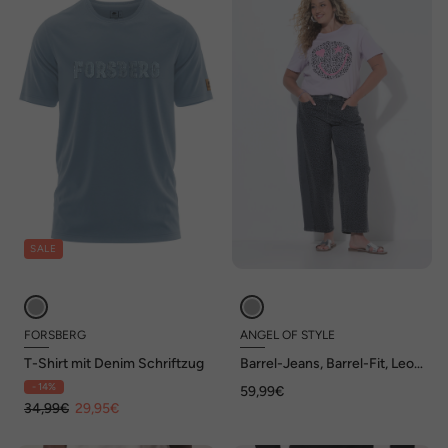
SALE
FORSBERG
ANGEL OF STYLE
T-Shirt mit Denim Schriftzug
Barrel-Jeans, Barrel-Fit, Leo-
Patchoptik, 5-Pocket, Angel
- 14%
59,99€
of Style x MIAMODA
34,99€
29,95€