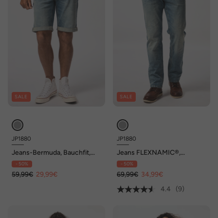
SALE
SALE
JP1880
JP1880
Jeans-Bermuda, Bauchfit,
Jeans FLEXNAMIC®,
FLEXNAMIC®, Denim, 5-
Bauchfit, Denim, Straight Fit,
- 50%
- 50%
Pocket, bis Gr. 72
5-Pocket, bis Gr. 36/72
59,99€
29,99€
69,99€
34,99€
4.4
(9)