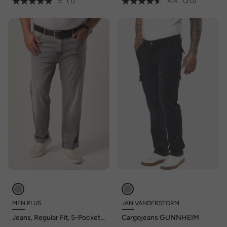
5
(1)
4.4
(20)
MEN PLUS
JAN VANDERSTORM
Jeans, Regular Fit, 5-Pocket,
Cargojeans GUNNHEIM
bis 72/36