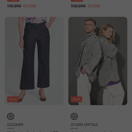
119,99€
64,99€
109,99€
59,99€
SALE
SALE
GOLDNER
STUDIO UNTOLD