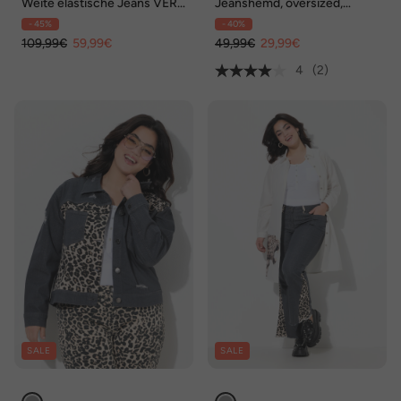
Weite elastische Jeans VERA
Jeanshemd, oversized,
mit Formbund
Vintage Look, Unisex
- 45%
- 40%
109,99€
59,99€
49,99€
29,99€
4
(2)
SALE
SALE