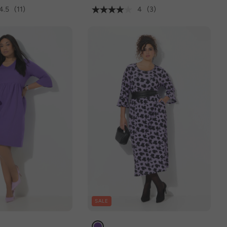
4.5
(11)
4
(3)
SALE