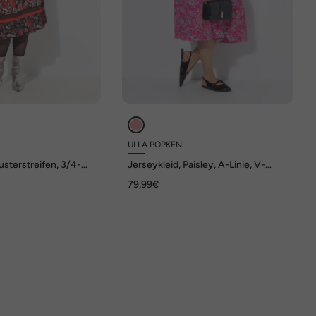
ULLA POPKEN
usterstreifen, 3/4-
Jerseykleid, Paisley, A-Linie, V-
nt
Ausschnitt, 3/4-Arm
79,99€