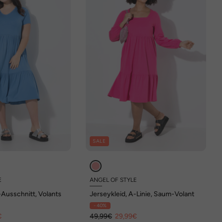
SALE
E
ANGEL OF STYLE
-Ausschnitt, Volants
Jerseykleid, A-Linie, Saum-Volant
- 40%
€
49,99€
29,99€