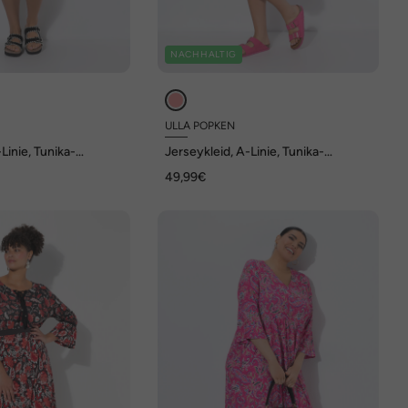
NACHHALTIG
ULLA POPKEN
Linie, Tunika-
Jerseykleid, A-Linie, Tunika-
/4-Arm
Ausschnitt, 3/4-Arm
49,99€