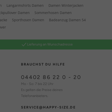
n
Langarmshirts Damen
Damen Winterjacken
ickpullover Damen
Sommerhosen Damen
jacke
Sporthosen Damen
Badeanzug Damen 54
over
Lieferung an Wunschadresse
BRAUCHST DU HILFE
04402 86 22 0 - 20
Mo - So: 7 bis 22 Uhr
Es gelten die Preise deines
Telefonanbieters.
SERVICE@HAPPY-SIZE.DE