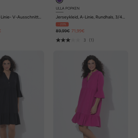
ULLA POPKEN
-Linie- V-Ausschnitt,
Jerseykleid, A-Linie, Rundhals, 3/4-
m
Volantärmel
- 20%
€
89,99€
71,99€
3
(1)