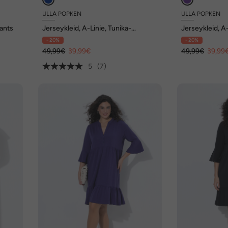
ULLA POPKEN
ULLA POPKEN
lants
Jerseykleid, A-Linie, Tunika-
Jerseykleid, A
Ausschnitt, 3/4-Arm
3/4-Volantar
- 20%
- 20%
49,99€
39,99€
49,99€
39,99
5
(7)