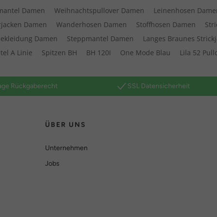
mantel Damen
Weihnachtspullover Damen
Leinenhosen Dame
jacken Damen
Wanderhosen Damen
Stoffhosen Damen
Str
bekleidung Damen
Steppmantel Damen
Langes Braunes Strick
el A Linie
Spitzen BH
BH 120I
One Mode Blau
Lila 52 Pull
age Rückgaberecht
SSL Datensicherheit
ÜBER UNS
Unternehmen
Jobs