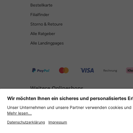
Bestellkarte
Filialfinder
Storno & Retoure
Alle Ratgeber
Alle Landingpages
Rechnung
Weitere Onlineshops
Deutschland
Datenschutz
AGB
Widerrufsrecht
Lieferbeding