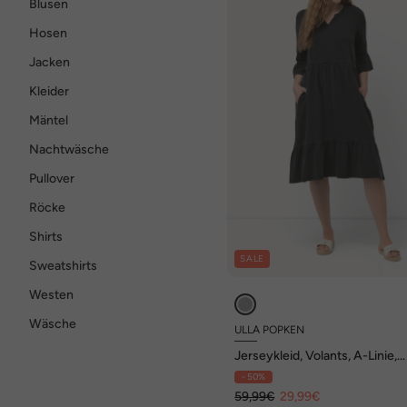
Blusen
Hosen
Jacken
Kleider
Mäntel
Nachtwäsche
Pullover
Röcke
Shirts
SALE
Sweatshirts
Westen
Wäsche
ULLA POPKEN
Jerseykleid, Volants, A-Linie,
Tunika-Ausschnitt, 3/4-Arm
- 50%
59,99€
29,99€