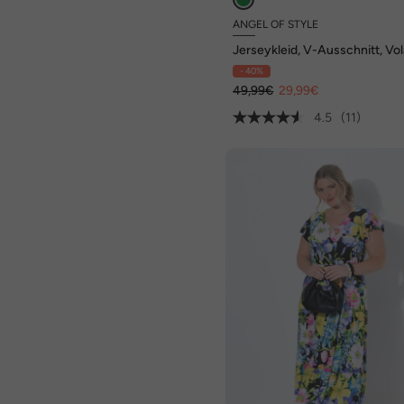
ANGEL OF STYLE
Jerseykleid, V-Ausschnitt, Vo
- 40%
49,99€
29,99€
4.5
(11)