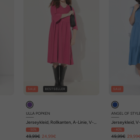
SALE
BESTSELLER
SALE
ULLA POPKEN
ANGEL OF STYL
Jerseykleid, Rollkanten, A-Linie, V-
Jerseykleid, V
Ausschnitt, 3/4-Arm
- 50%
- 40%
49,99€
24,99€
49,99€
29,99