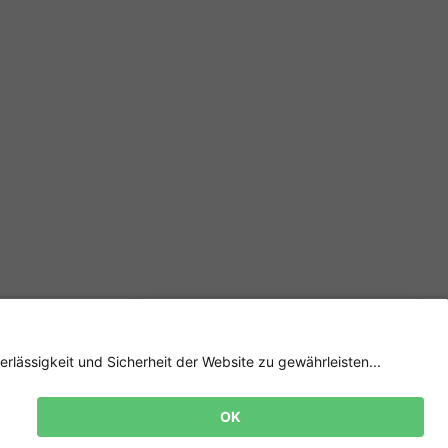
Newsletter
Jetzt
anmelden
und 15%
Rabatt sichern! 👈
Zur Anmeldung