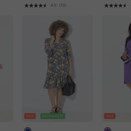
4.5
(13)
SALE
NACHHALTIG
SALE